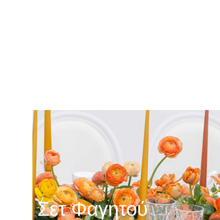
Σετ Φαγητού