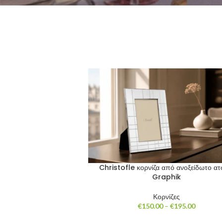
Christofle κορνίζα από ανοξείδωτο ατ
Graphik
Κορνίζες
Price
€
150.00
–
€
195.00
range: