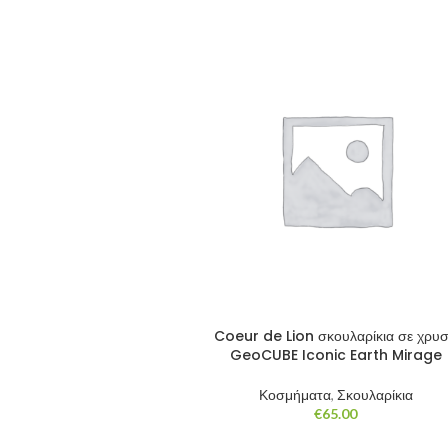
€150.00
through
€195.00
Coeur de Lion σκουλαρίκια σε χρυ
GeoCUBE Iconic Earth Mirage
Κοσμήματα
,
Σκουλαρίκια
€
65.00