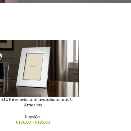
istofle κορνίζα από ανοξείδωτο ατσάλι
America
Κορνίζες
Price
€
150.00
–
€
195.00
range: