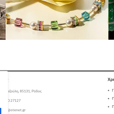
Χρ
ωνία
Γ
& Ι Καζούλη, 85131, Ρόδος
Π
 22410 27127
Π
nkarag@otenet.gr