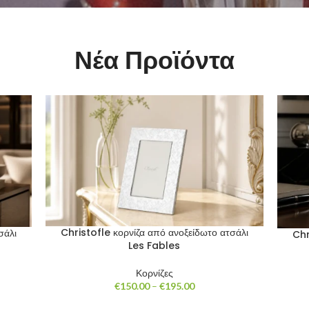
Νέα Προϊόντα
Christofle κορνίζα από ανοξείδωτο ατσάλι
σάλι
Chr
Les Fables
Κορνίζες
Price
€
150.00
–
€
195.00
range: