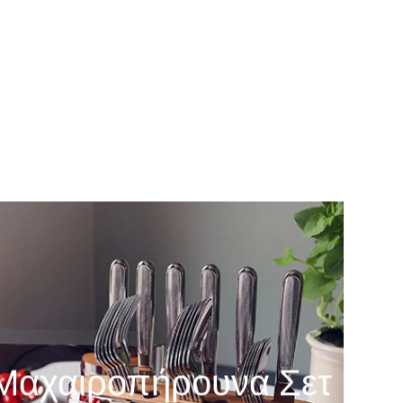
Μαχαιροπήρουνα Σετ