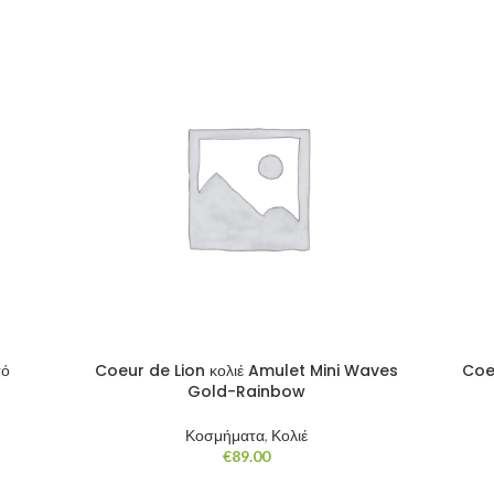
€150.00
through
€195.00
σό
Coeur de Lion κολιέ Amulet Mini Waves
Coeu
Gold-Rainbow
Κοσμήματα
,
Κολιέ
€
89.00