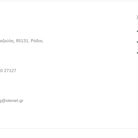
Καζούλη, 85131, Ρόδος
10 27127
g@otenet.gr