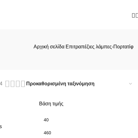
Αρχική σελίδα
Επιτραπέζιες λάμπες-Πορτατίφ
4
Βάση τιμής
s
Ελάχιστη
Μέγιστη