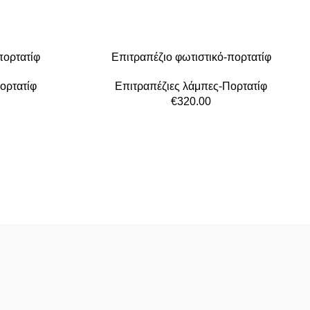
πορτατίφ
Επιτραπέζιο φωτιστικό-πορτατίφ
ορτατίφ
Επιτραπέζιες λάμπες-Πορτατίφ
€
320.00