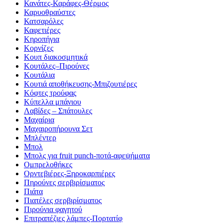
Κανάτες-Καράφες-Θέρμος
Καρυοθραύστες
Κατσαρόλες
Καφετιέρες
Κηροπήγια
Κορνίζες
Κουπ διακοσμητικά
Κουτάλες–Πιρούνες
Κουτάλια
Κουτιά αποθήκευσης-Μπιζουτιέρες
Κόφτες τρούφας
Κύπελλα μπάνιου
Λαβίδες – Σπάτουλες
Μαχαίρια
Μαχαιροπήρουνα Σετ
Μπλέντερ
Μπολ
Μπολς για fruit punch-ποτά-αφεψήματα
Ομπρελοθήκες
Ορντεβιέρες-Ξηροκαρπιέρες
Πηρούνες σερβιρίσματος
Πιάτα
Πιατέλες σερβιρίσματος
Πιρούνια φαγητού
Επιτραπέζιες λάμπες-Πορτατίφ