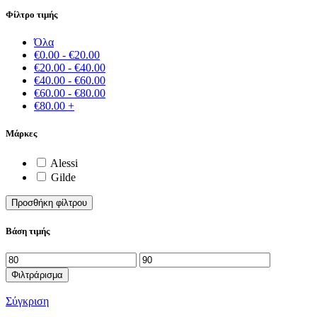
Φίλτρο τιμής
Όλα
€
0.00
-
€
20.00
€
20.00
-
€
40.00
€
40.00
-
€
60.00
€
60.00
-
€
80.00
€
80.00
+
Μάρκες
Alessi
Gilde
Προσθήκη φίλτρου
Βάση τιμής
Ελάχιστη
Μέγιστη
τιμή
τιμή
Φιλτράρισμα
Σύγκριση