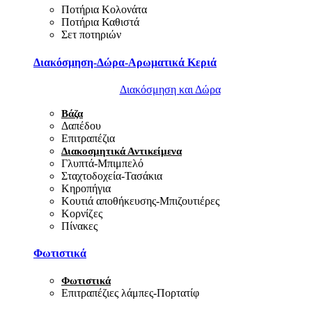
Ποτήρια Κολονάτα
Ποτήρια Καθιστά
Σετ ποτηριών
Διακόσμηση-Δώρα-Αρωματικά Κεριά
Διακόσμηση και Δώρα
Βάζα
Δαπέδου
Επιτραπέζια
Διακοσμητικά Αντικείμενα
Γλυπτά-Μπιμπελό
Σταχτοδοχεία-Τασάκια
Κηροπήγια
Κουτιά αποθήκευσης-Μπιζουτιέρες
Κορνίζες
Πίνακες
Φωτιστικά
Φωτιστικά
Επιτραπέζιες λάμπες-Πορτατίφ