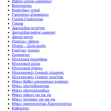
Βάσεις-μπλοκ μαχαιριών
Βουτυριέρες
Βραστήρες νερού
Γαλατιέρες-Ζαχαριέρες
Γουδιά-Γουδοχέρια
Γούρια
Δακτυλίδια πετσέτας
Δαχτυλίδια φιάλης κρασιού
Δίσκοi φοντύ
Πιατέλες–Δίσκοι
Πλατώ – Ξύλα κοπής
Εταζέρες γλυκών
Ζαχαριέρες
Ηλεκτρικά σκουπάκια
Ηλεκτρικοί μύλοι
Ηλεκτρικοί στίφτες
Ηλεκτρονικές ζυγαριές σώματος
Ηλεκτρονικές ζυγαριές κουζίνας
Θήκες-Κάβες μπουκαλιών κρασιών
Θήκες οδοντόβουρτσας
Θήκες οδοντογλυφίδων
Θήκες πιάτων για πικ νικ
Θήκες ποτηριών για πικ νικ
Θήκες χαρτοπετσέτας-Χαρτοπετσέτες
Καθρέφτες