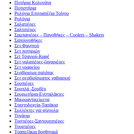
Ποτήρια Κολονάτα
Ποτιστήρια
Ρολόγια Επιτραπέζια-Τοίχου
Ρολόγια
Σαλατιέρες
Σαλτσιέρες
Σαμπανιέρες – Παγοθήκες – Coolers – Shakers
Σαπουνοθήκες
Σετ Φαγητού
Σετ ποτηριών
Σεt Τσαγιού-Καφέ
Σετ γαλατιέρες-ζαχαριέρες
Σετ γραφείου
Σερβίρισμα σαλάτας
Σετ σερβιρίσματος χαβιαριού
Σουπιέρες
Σουπλά -Σουβέρ
Σουρωτήρια-Ενσταλάκτες
Μικροαντικείμενα
Σταχτοδοχεία-Τασάκια
Συλλέκτες για ψίχουλα
Τηγάνια
Τοστιέρες-Σαντουιτσιέρες
Τουρτιέρες
Τραπεζάκια βοηθητικά