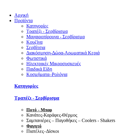
Αρχική
Προϊόντα
Κατηγορίες
Τραπέζι - Σερβίρισμα
Μαχαιροπίρουνα - Σερβίρισμα
Κουζίνα
Σερβίτσια
Διακόσμηση-Δώρα-Αρωματικά Κεριά
Φωτιστικά
Ηλεκτρικές Μικροσυσκευές
Παιδικά Είδη
Κοσμήματα–Ρολόγια
Κατηγορίες
Τραπέζι - Σερβίρισμα
Ποτό - Μπαρ
Κανάτες-Καράφες-Θέρμος
Σαμπανιέρες – Παγοθήκες – Coolers - Shakers
Φαγητό
Πιατέλες–Δίσκοι