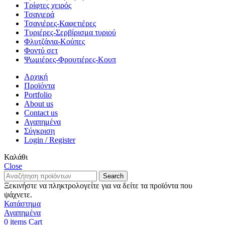
Τρίφτες χειρός
Τσαγιερά
Τσαγιέρες-Καφετιέρες
Τυριέρες-Σερβίρισμα τυριού
Φλυτζάνια-Κούπες
Φοντύ σετ
Ψωμιέρες-Φρουτιέρες-Κουπ
Αρχική
Προϊόντα
Portfolio
About us
Contact us
Αγαπημένα
Σύγκριση
Login / Register
Καλάθι
Close
Search
Ξεκινήστε να πληκτρολογείτε για να δείτε τα προϊόντα που
ψάχνετε.
Κατάστημα
Αγαπημένα
0
items
Cart