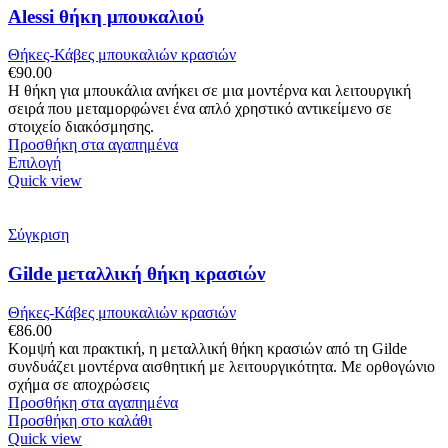
Alessi θήκη μπουκαλιού
Θήκες-Κάβες μπουκαλιών κρασιών
€
90.00
Η θήκη για μπουκάλια ανήκει σε μια μοντέρνα και λειτουργική
σειρά που μεταμορφώνει ένα απλό χρηστικό αντικείμενο σε
στοιχείο διακόσμησης.
Προσθήκη στα αγαπημένα
Αυτό
Επιλογή
το
Quick view
προϊόν
έχει
πολλαπλές
Σύγκριση
παραλλαγές.
Οι
Gilde μεταλλική θήκη κρασιών
επιλογές
μπορούν
Θήκες-Κάβες μπουκαλιών κρασιών
να
€
86.00
επιλεγούν
Κομψή και πρακτική, η μεταλλική θήκη κρασιών από τη Gilde
στη
συνδυάζει μοντέρνα αισθητική με λειτουργικότητα. Με ορθογώνιο
σελίδα
σχήμα σε αποχρώσεις
του
Προσθήκη στα αγαπημένα
προϊόντος
Προσθήκη στο καλάθι
Quick view