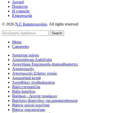
Αρχική
Προϊοντα
Η εταιρεία
Επικοινωνία
© 2026
Ν.Γ. Καραγεωργίου
. All rights reserved
Search
Menu
Categories
Άγκιστρα τοίχου
Αλατοπίπερα-Λαδόξυδα
Ανοιχτήρια-Τιρμπουσόν-Καρυοθραύστες
Αποφλοιωτές
Αποχυμωτές-Στίφτες χειρός
Αρωματικά κεριά
Αυγοθήκες σερβιρίσματος
Βάζα επιτραπέζια
Βάζα δαπέδου
Βαζάκια – Δοχεία τροφίμων
Βαλίτσες-Κασετίνες για μαχαιροπίρουνα
Βάσεις ρολού κουζίνας
Βάσεις σαμπανιέρας