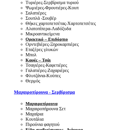
Τυριέρες-Σερβίρισμα τυριού
Ψωμιέρες-Φρουτιέρες-Κουπ
Σαλατιέρες
Σουπλά -Σουβέρ
Θήκες χαρτοπετσέτας-Χαρτοπετσέτες
Αλατοπίπερα-Λαδόξυδα
Μικροαντικείμενα
Ορεκτικό – Επιδόρπιο
Ορντεβιέρες-Ξηροκαρπιέρες
Εταζέρες γλυκών
Μπολ
Καφές – Τσάι
Τσαγιέρες-Καφετιέρες
Γαλατιέρες-Ζαχαριέρες
Φλυτζάνια-Κούπες
Θερμός
Μαχαιροπίρουνα - Σερβίρισμα
Μαχαιροπίρουνα
Μαχαιροπήρουνα Σετ
Μαχαίρια
Κουτάλια
Πιρούνια φαγητού
Είδη σερβιρίσματος - Διάφορα