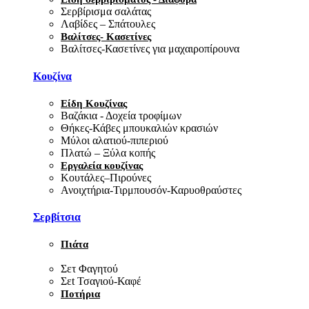
Σερβίρισμα σαλάτας
Λαβίδες – Σπάτουλες
Βαλίτσες- Κασετίνες
Βαλίτσες-Κασετίνες για μαχαιροπίρουνα
Κουζίνα
Είδη Κουζίνας
Βαζάκια - Δοχεία τροφίμων
Θήκες-Κάβες μπουκαλιών κρασιών
Μύλοι αλατιού-πιπεριού
Πλατώ – Ξύλα κοπής
Εργαλεία κουζίνας
Κουτάλες–Πιρούνες
Ανοιχτήρια-Τιρμπουσόν-Καρυοθραύστες
Σερβίτσια
Πιάτα
Σετ Φαγητού
Σεt Τσαγιού-Καφέ
Ποτήρια