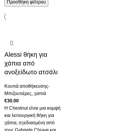
Προσθήκη φίλτρου
Alessi θήκη για
χάπια από
ανοξείδωτο ατσάλι
Κουτιά αποθήκευσης-
Μπιζουτιέρες
,
χαπιά
€
30.00
Η Chestnut είναι μια κομψή
και λειτουργική θήκη για
χάπια, σχεδιασμένη από
τους Gabriele Chiave και