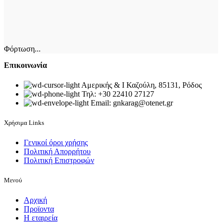
Φόρτωση...
Επικοινωνία
Αμερικής & Ι Καζούλη, 85131, Ρόδος
Τηλ: +30 22410 27127
Email: gnkarag@otenet.gr
Χρήσιμα Links
Γενικοί όροι χρήσης
Πολιτική Απορρήτου
Πολιτική Επιστροφών
Μενού
Αρχική
Προϊοντα
Η εταιρεία