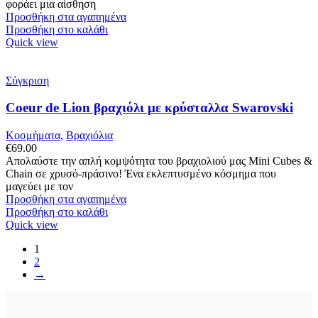
φοράει μια αίσθηση
Προσθήκη στα αγαπημένα
Προσθήκη στο καλάθι
Quick view
Σύγκριση
Coeur de Lion βραχιόλι με κρύσταλλα Swarovski
Κοσμήματα
,
Βραχιόλια
€
69.00
Απολαύστε την απλή κομψότητα του βραχιολιού μας Mini Cubes &
Chain σε χρυσό-πράσινο! Ένα εκλεπτυσμένο κόσμημα που
μαγεύει με τον
Προσθήκη στα αγαπημένα
Προσθήκη στο καλάθι
Quick view
1
2
→