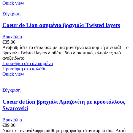
Quick view
Σύγκριση
Coeur de Lion ασημένιο βραχιόλι Twisted layers
Βραχιόλια
€
35.00
Αναβαθμίστε το στυλ σας με μια μοντέρνα και κομψή πινελιά! Το
βραχιόλι Twisted layers διαθέτει δύο διακριτικές αλυσίδες από
ανοξείδωτο
Προσθήκη στα αγαπημένα
Προσθήκη στο καλάθι
Quick view
Σύγκριση
Coeur de lion βραχιόλι Αμαζονίτη με κρυστάλλους
Swarovski
Βραχιόλια
€
89.00
Νιώστε την ανάλαφρη αίσθηση της φύσης στον καρπό σας! Αυτό