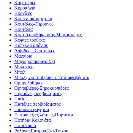
Καφετιέρες
Κηροπήγια
Κορνίζες
Κουπ διακοσμητικά
Κουτάλες–Πιρούνες
Κουτάλια
Κουτιά αποθήκευσης-Μπιζουτιέρες
Κόφτες τρούφας
Κύπελλα μπάνιου
Λαβίδες – Σπάτουλες
Μαχαίρια
Μαχαιροπήρουνα Σετ
Μπλέντερ
Μπολ
Μπολς για fruit punch-ποτά-αφεψήματα
Ομπρελοθήκες
Ορντεβιέρες-Ξηροκαρπιέρες
Πηρούνες σερβιρίσματος
Πιάτα
Πιατέλες σερβιρίσματος
Πιρούνια φαγητού
Επιτραπέζιες λάμπες-Πορτατίφ
Ποτήρια Κολονάτα
Ποτιστήρια
Ρολόγια Επιτραπέζια-Τοίχου