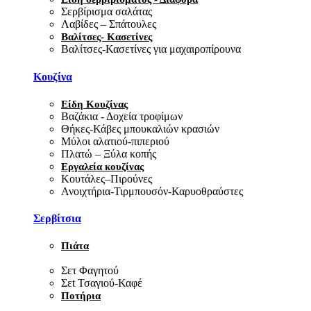
Σερβίρισμα σαλάτας
Λαβίδες – Σπάτουλες
Βαλίτσες- Κασετίνες
Βαλίτσες-Κασετίνες για μαχαιροπίρουνα
Κουζίνα
Είδη Κουζίνας
Βαζάκια - Δοχεία τροφίμων
Θήκες-Κάβες μπουκαλιών κρασιών
Μύλοι αλατιού-πιπεριού
Πλατώ – Ξύλα κοπής
Εργαλεία κουζίνας
Κουτάλες–Πιρούνες
Ανοιχτήρια-Τιρμπουσόν-Καρυοθραύστες
Σερβίτσια
Πιάτα
Σετ Φαγητού
Σεt Τσαγιού-Καφέ
Ποτήρια