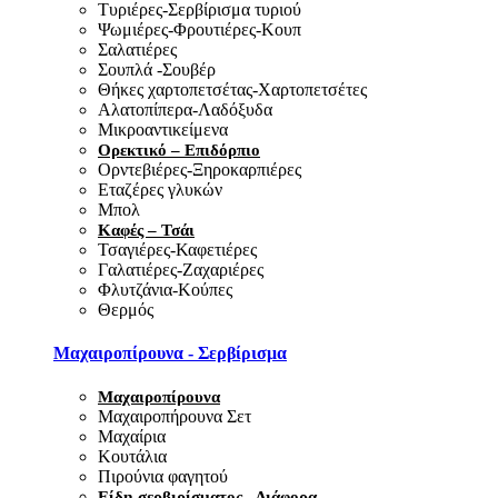
Τυριέρες-Σερβίρισμα τυριού
Ψωμιέρες-Φρουτιέρες-Κουπ
Σαλατιέρες
Σουπλά -Σουβέρ
Θήκες χαρτοπετσέτας-Χαρτοπετσέτες
Αλατοπίπερα-Λαδόξυδα
Μικροαντικείμενα
Ορεκτικό – Επιδόρπιο
Ορντεβιέρες-Ξηροκαρπιέρες
Εταζέρες γλυκών
Μπολ
Καφές – Τσάι
Τσαγιέρες-Καφετιέρες
Γαλατιέρες-Ζαχαριέρες
Φλυτζάνια-Κούπες
Θερμός
Μαχαιροπίρουνα - Σερβίρισμα
Μαχαιροπίρουνα
Μαχαιροπήρουνα Σετ
Μαχαίρια
Κουτάλια
Πιρούνια φαγητού
Είδη σερβιρίσματος - Διάφορα