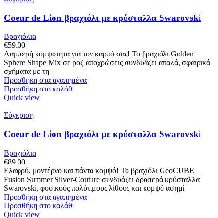
Coeur de Lion βραχιόλι με κρύσταλλα Swarovski
Βραχιόλια
€
59.00
Λαμπερή κομψότητα για τον καρπό σας! Το βραχιόλι Golden
Sphere Shape Mix σε ροζ αποχρώσεις συνδυάζει απαλά, σφαιρικά
σχήματα με τη
Προσθήκη στα αγαπημένα
Προσθήκη στο καλάθι
Quick view
Σύγκριση
Coeur de Lion βραχιόλι με κρύσταλλα Swarovski
Βραχιόλια
€
89.00
Ελαφρύ, μοντέρνο και πάντα κομψό! Το βραχιόλι GeoCUBE
Fusion Summer Silver-Couture συνδυάζει δροσερά κρύσταλλα
Swarovski, φυσικούς πολύτιμους λίθους και κομψό ασημί
Προσθήκη στα αγαπημένα
Προσθήκη στο καλάθι
Quick view