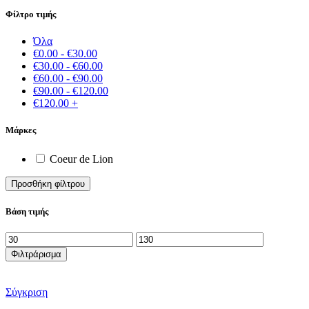
Φίλτρο τιμής
Όλα
€
0.00
-
€
30.00
€
30.00
-
€
60.00
€
60.00
-
€
90.00
€
90.00
-
€
120.00
€
120.00
+
Μάρκες
Coeur de Lion
Προσθήκη φίλτρου
Βάση τιμής
Ελάχιστη
Μέγιστη
τιμή
τιμή
Φιλτράρισμα
Σύγκριση