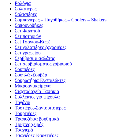
Ρολόγια
Σαλατιέρες
Σαλτσιέρες
Σαμπανιέρες – Παγοθήκες – Coolers – Shakers
Σαπουνοθήκες
Σετ Φαγητού
Σετ ποτηριών
Σεt Τσαγιού-Καφέ
Σετ γαλατιέρες-ζαχαριέρες
Σετ γραφείου
Σερβίρισμα σαλάτας
Σετ σερβιρίσματος χαβιαριού
Σουπιέρες
Σουπλά -Σουβέρ
Σουρωτήρια-Ενσταλάκτες
Μικροαντικείμενα
Σταχτοδοχεία-Τασάκια
Συλλέκτες για ψίχουλα
Τηγάνια
Τοστιέρες-Σαντουιτσιέρες
Τουρτιέρες
Τραπεζάκια βοηθητικά
Τρίφτες χειρός
Τσαγιερά
Τσαγιέρες-Καφετιέρες