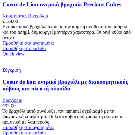
Coeur de Lion αντρικό βραχιόλι Precious Cubes
Κοσμήματα
,
Βραχιόλια
€
129.00
Εντυπωσιακό βραχιόλι όπου με την κομψή αντίθεση του μαύρου
και του ασημί, δημιουργεί μοντέρνο χαρακτήρα. Οι ριγέ κύβοι από
όνυχα
Προσθήκη στα αγαπημένα
Προσθήκη στο καλάθι
Quick view
Σύγκριση
Coeur de lion αντρικό βραχιόλι με διακοσμητικούς
κύβους και πλεκτή αλυσίδα
Βραχιόλια
€
95.00
Το βραχιόλι αυτό συνδυάζει τον minimal σχεδιασμό με τη
διαχρονική κομψότητα. Οι λείοι κύβοι από χαουλίτη ενώνονται
αρμονικά με λαμπερούς
Προσθήκη στα αγαπημένα
Προσθήκη στο καλάθι