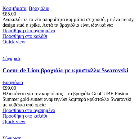
Κοσμήματα
,
Βραχιόλια
€
85.00
Ανακαλύψτε τα νέα απαραίτητα κομμάτια σε χρυσό, με ένα trendy
design stud ή spike. Αυτά τα βραχιόλια είναι ιδανικά για
Προσθήκη στα αγαπημένα
Προσθήκη στο καλάθι
Quick view
Σύγκριση
Coeur de Lion βραχιόλι με κρύσταλλα Swarovski
Βραχιόλια
€
99.00
Ηλιοφάνεια για τον καρπό σας – το βραχιόλι GeoCUBE Fusion
Summer gold-sunset αναμειγνύει λαμπερά κρύσταλλα Swarovski
με κυβάκια από ορεία
Προσθήκη στα αγαπημένα
Προσθήκη στο καλάθι
Quick view
Σύγκριση