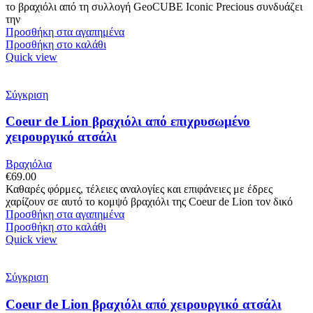
το βραχιόλι από τη συλλογή GeoCUBE Iconic Precious συνδυάζει
την
Προσθήκη στα αγαπημένα
Προσθήκη στο καλάθι
Quick view
Σύγκριση
Coeur de Lion βραχιόλι από επιχρυσωμένο
χειρουργικό ατσάλι
Βραχιόλια
€
69.00
Καθαρές φόρμες, τέλειες αναλογίες και επιφάνειες με έδρες
χαρίζουν σε αυτό το κομψό βραχιόλι της Coeur de Lion τον δικό
Προσθήκη στα αγαπημένα
Προσθήκη στο καλάθι
Quick view
Σύγκριση
Coeur de Lion βραχιόλι από χειρουργικό ατσάλι