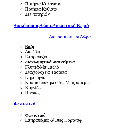
Ποτήρια Κολονάτα
Ποτήρια Καθιστά
Σετ ποτηριών
Διακόσμηση-Δώρα-Αρωματικά Κεριά
Διακόσμηση και Δώρα
Βάζα
Δαπέδου
Επιτραπέζια
Διακοσμητικά Αντικείμενα
Γλυπτά-Μπιμπελό
Σταχτοδοχεία-Τασάκια
Κηροπήγια
Κουτιά αποθήκευσης-Μπιζουτιέρες
Κορνίζες
Πίνακες
Φωτιστικά
Φωτιστικά
Επιτραπέζιες λάμπες-Πορτατίφ