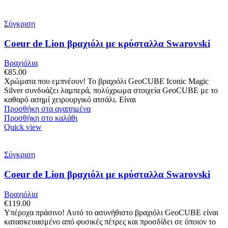
Σύγκριση
Coeur de Lion βραχιόλι με κρύσταλλα Swarovski
Βραχιόλια
€
85.00
Χρώματα που εμπνέουν! Το βραχιόλι GeoCUBE Iconic Magic
Silver συνδυάζει λαμπερά, πολύχρωμα στοιχεία GeoCUBE με το
καθαρό ασημί χειρουργικό ατσάλι. Είναι
Προσθήκη στα αγαπημένα
Προσθήκη στο καλάθι
Quick view
Σύγκριση
Coeur de Lion βραχιόλι με κρύσταλλα Swarovski
Βραχιόλια
€
119.00
Υπέροχα πράσινο! Αυτό το ασυνήθιστο βραχιόλι GeoCUBE είναι
κατασκευασμένο από φυσικές πέτρες και προσδίδει σε όποιον το