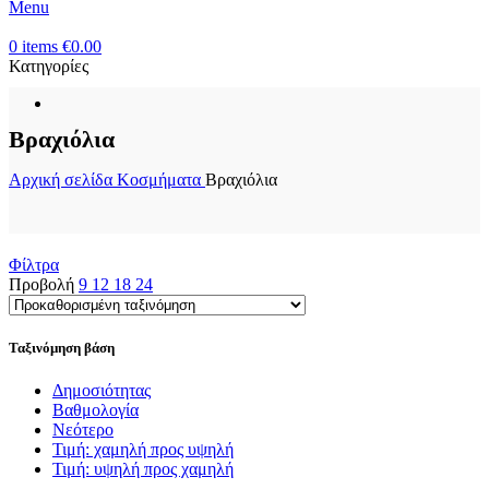
Menu
0
items
€
0.00
Κατηγορίες
Βραχιόλια
Αρχική σελίδα
Κοσμήματα
Βραχιόλια
Φίλτρα
Προβολή
9
12
18
24
Ταξινόμηση βάση
Δημοσιότητας
Βαθμολογία
Νεότερο
Τιμή: χαμηλή προς υψηλή
Τιμή: υψηλή προς χαμηλή