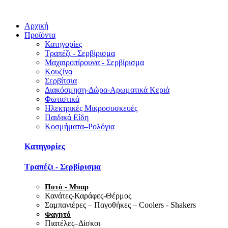
Αρχική
Προϊόντα
Κατηγορίες
Τραπέζι - Σερβίρισμα
Μαχαιροπίρουνα - Σερβίρισμα
Κουζίνα
Σερβίτσια
Διακόσμηση-Δώρα-Αρωματικά Κεριά
Φωτιστικά
Ηλεκτρικές Μικροσυσκευές
Παιδικά Είδη
Κοσμήματα–Ρολόγια
Κατηγορίες
Τραπέζι - Σερβίρισμα
Ποτό - Μπαρ
Κανάτες-Καράφες-Θέρμος
Σαμπανιέρες – Παγοθήκες – Coolers - Shakers
Φαγητό
Πιατέλες–Δίσκοι