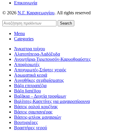
Επικοινωνία
© 2026
Ν.Γ. Καραγεωργίου
. All rights reserved
Search
Menu
Categories
Άγκιστρα τοίχου
Αλατοπίπερα-Λαδόξυδα
Ανοιχτήρια-Τιρμπουσόν-Καρυοθραύστες
Αποφλοιωτές
Αποχυμωτές-Στίφτες χειρός
Αρωματικά κεριά
Αυγοθήκες σερβιρίσματος
Βάζα επιτραπέζια
Βάζα δαπέδου
Βαζάκια – Δοχεία τροφίμων
Βαλίτσες-Κασετίνες για μαχαιροπίρουνα
Βάσεις ρολού κουζίνας
Βάσεις σαμπανιέρας
Βάσεις-μπλοκ μαχαιριών
Βουτυριέρες
Βραστήρες νερού