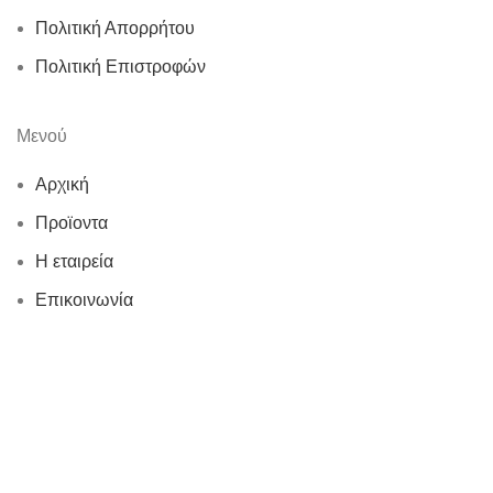
Πολιτική Απορρήτου
Πολιτική Επιστροφών
Μενού
Αρχική
Προϊοντα
Η εταιρεία
Επικοινωνία
© 2026
Ν.Γ. Καραγεωργίου
. All rights reserved
Κατάστημα
Αγαπημένα
0
items
Cart
Ο λογαριασμός μου
Search