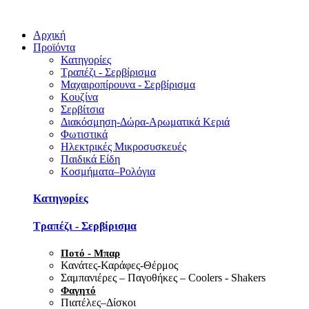
Αρχική
Προϊόντα
Κατηγορίες
Τραπέζι - Σερβίρισμα
Μαχαιροπίρουνα - Σερβίρισμα
Κουζίνα
Σερβίτσια
Διακόσμηση-Δώρα-Αρωματικά Κεριά
Φωτιστικά
Ηλεκτρικές Μικροσυσκευές
Παιδικά Είδη
Κοσμήματα–Ρολόγια
Κατηγορίες
Τραπέζι - Σερβίρισμα
Ποτό - Μπαρ
Κανάτες-Καράφες-Θέρμος
Σαμπανιέρες – Παγοθήκες – Coolers - Shakers
Φαγητό
Πιατέλες–Δίσκοι