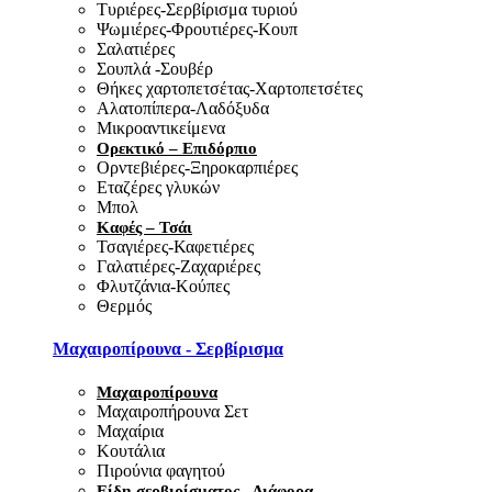
Τυριέρες-Σερβίρισμα τυριού
Ψωμιέρες-Φρουτιέρες-Κουπ
Σαλατιέρες
Σουπλά -Σουβέρ
Θήκες χαρτοπετσέτας-Χαρτοπετσέτες
Αλατοπίπερα-Λαδόξυδα
Μικροαντικείμενα
Ορεκτικό – Επιδόρπιο
Ορντεβιέρες-Ξηροκαρπιέρες
Εταζέρες γλυκών
Μπολ
Καφές – Τσάι
Τσαγιέρες-Καφετιέρες
Γαλατιέρες-Ζαχαριέρες
Φλυτζάνια-Κούπες
Θερμός
Μαχαιροπίρουνα - Σερβίρισμα
Μαχαιροπίρουνα
Μαχαιροπήρουνα Σετ
Μαχαίρια
Κουτάλια
Πιρούνια φαγητού
Είδη σερβιρίσματος - Διάφορα