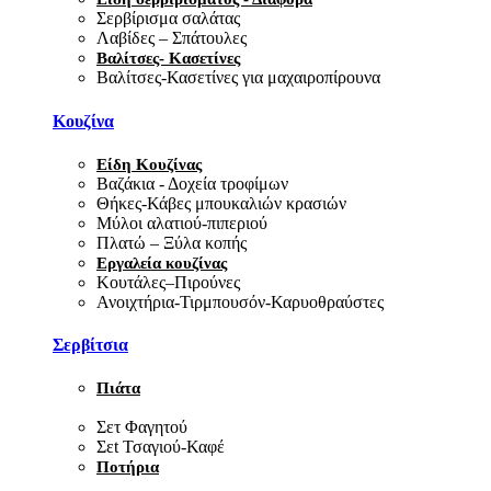
Σερβίρισμα σαλάτας
Λαβίδες – Σπάτουλες
Βαλίτσες- Κασετίνες
Βαλίτσες-Κασετίνες για μαχαιροπίρουνα
Κουζίνα
Είδη Κουζίνας
Βαζάκια - Δοχεία τροφίμων
Θήκες-Κάβες μπουκαλιών κρασιών
Μύλοι αλατιού-πιπεριού
Πλατώ – Ξύλα κοπής
Εργαλεία κουζίνας
Κουτάλες–Πιρούνες
Ανοιχτήρια-Τιρμπουσόν-Καρυοθραύστες
Σερβίτσια
Πιάτα
Σετ Φαγητού
Σεt Τσαγιού-Καφέ
Ποτήρια