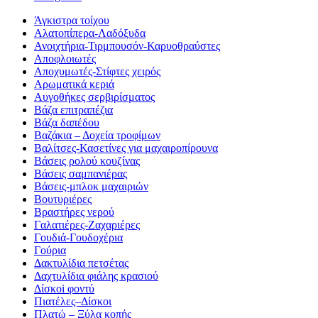
Άγκιστρα τοίχου
Αλατοπίπερα-Λαδόξυδα
Ανοιχτήρια-Τιρμπουσόν-Καρυοθραύστες
Αποφλοιωτές
Αποχυμωτές-Στίφτες χειρός
Αρωματικά κεριά
Αυγοθήκες σερβιρίσματος
Βάζα επιτραπέζια
Βάζα δαπέδου
Βαζάκια – Δοχεία τροφίμων
Βαλίτσες-Κασετίνες για μαχαιροπίρουνα
Βάσεις ρολού κουζίνας
Βάσεις σαμπανιέρας
Βάσεις-μπλοκ μαχαιριών
Βουτυριέρες
Βραστήρες νερού
Γαλατιέρες-Ζαχαριέρες
Γουδιά-Γουδοχέρια
Γούρια
Δακτυλίδια πετσέτας
Δαχτυλίδια φιάλης κρασιού
Δίσκοi φοντύ
Πιατέλες–Δίσκοι
Πλατώ – Ξύλα κοπής