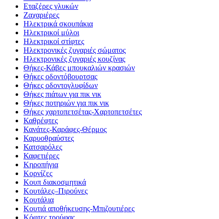
Εταζέρες γλυκών
Ζαχαριέρες
Ηλεκτρικά σκουπάκια
Ηλεκτρικοί μύλοι
Ηλεκτρικοί στίφτες
Ηλεκτρονικές ζυγαριές σώματος
Ηλεκτρονικές ζυγαριές κουζίνας
Θήκες-Κάβες μπουκαλιών κρασιών
Θήκες οδοντόβουρτσας
Θήκες οδοντογλυφίδων
Θήκες πιάτων για πικ νικ
Θήκες ποτηριών για πικ νικ
Θήκες χαρτοπετσέτας-Χαρτοπετσέτες
Καθρέφτες
Κανάτες-Καράφες-Θέρμος
Καρυοθραύστες
Κατσαρόλες
Καφετιέρες
Κηροπήγια
Κορνίζες
Κουπ διακοσμητικά
Κουτάλες–Πιρούνες
Κουτάλια
Κουτιά αποθήκευσης-Μπιζουτιέρες
Κόφτες τρούφας