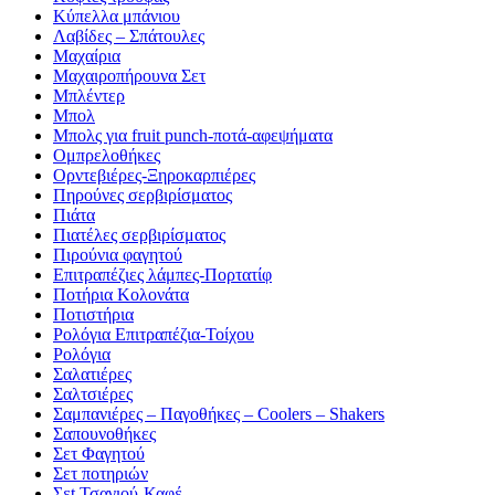
Κύπελλα μπάνιου
Λαβίδες – Σπάτουλες
Μαχαίρια
Μαχαιροπήρουνα Σετ
Μπλέντερ
Μπολ
Μπολς για fruit punch-ποτά-αφεψήματα
Ομπρελοθήκες
Ορντεβιέρες-Ξηροκαρπιέρες
Πηρούνες σερβιρίσματος
Πιάτα
Πιατέλες σερβιρίσματος
Πιρούνια φαγητού
Επιτραπέζιες λάμπες-Πορτατίφ
Ποτήρια Κολονάτα
Ποτιστήρια
Ρολόγια Επιτραπέζια-Τοίχου
Ρολόγια
Σαλατιέρες
Σαλτσιέρες
Σαμπανιέρες – Παγοθήκες – Coolers – Shakers
Σαπουνοθήκες
Σετ Φαγητού
Σετ ποτηριών
Σεt Τσαγιού-Καφέ