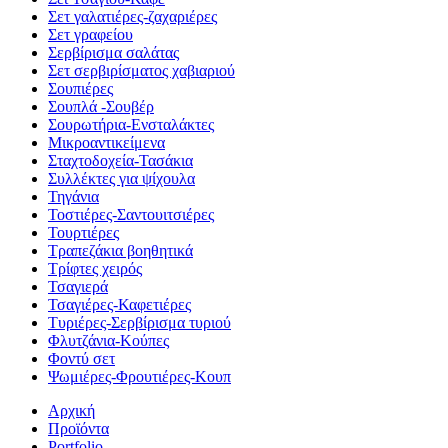
Σετ γαλατιέρες-ζαχαριέρες
Σετ γραφείου
Σερβίρισμα σαλάτας
Σετ σερβιρίσματος χαβιαριού
Σουπιέρες
Σουπλά -Σουβέρ
Σουρωτήρια-Ενσταλάκτες
Μικροαντικείμενα
Σταχτοδοχεία-Τασάκια
Συλλέκτες για ψίχουλα
Τηγάνια
Τοστιέρες-Σαντουιτσιέρες
Τουρτιέρες
Τραπεζάκια βοηθητικά
Τρίφτες χειρός
Τσαγιερά
Τσαγιέρες-Καφετιέρες
Τυριέρες-Σερβίρισμα τυριού
Φλυτζάνια-Κούπες
Φοντύ σετ
Ψωμιέρες-Φρουτιέρες-Κουπ
Αρχική
Προϊόντα
Portfolio