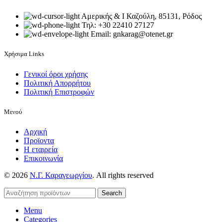
Αμερικής & Ι Καζούλη, 85131, Ρόδος
Τηλ: +30 22410 27127
Email: gnkarag@otenet.gr
Χρήσιμα Links
Γενικοί όροι χρήσης
Πολιτική Απορρήτου
Πολιτική Επιστροφών
Μενού
Αρχική
Προϊοντα
Η εταιρεία
Επικοινωνία
© 2026
Ν.Γ. Καραγεωργίου
. All rights reserved
Search
Menu
Categories