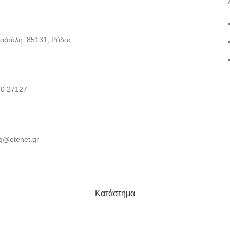
Καζούλη, 85131, Ρόδος
10 27127
g@otenet.gr
Κατάστημα
Αγαπημένα