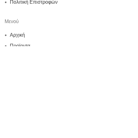
Πολιτική Επιστροφών
Μενού
Αρχική
Προϊοντα
Η εταιρεία
Επικοινωνία
© 2026
Ν.Γ. Καραγεωργίου
. All rights reserved
Κατάστημα
Αγαπημένα
0
items
Cart
Ο λογαριασμός μου
Search
Ξεκινήστε να πληκτρολογείτε για να δείτε τα προϊόντα που
ψάχνετε.