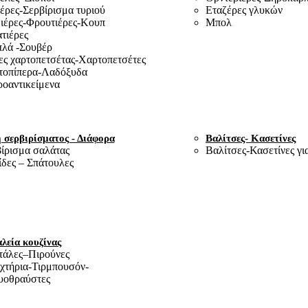
έρες-Σερβίρισμα τυριού
Εταζέρες γλυκών
έρες-Φρουτιέρες-Κουπ
Μπολ
τιέρες
λά -Σουβέρ
ς χαρτοπετσέτας-Χαρτοπετσέτες
τοπίπερα-Λαδόξυδα
οαντικείμενα
 σερβιρίσματος - Διάφορα
Βαλίτσες- Κασετίνες
ίρισμα σαλάτας
Βαλίτσες-Κασετίνες γι
δες – Σπάτουλες
λεία κουζίνας
τάλες–Πιρούνες
χτήρια-Τιρμπουσόν-
υοθραύστες