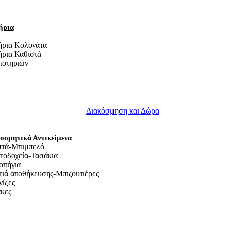
ήρια
ήρια Κολονάτα
ρια Καθιστά
ποτηριών
Διακόσμηση και Δώρα
οσμητικά Αντικείμενα
πτά-Μπιμπελό
τοδοχεία-Τασάκια
οπήγια
ιά αποθήκευσης-Μπιζουτιέρες
ίζες
κες