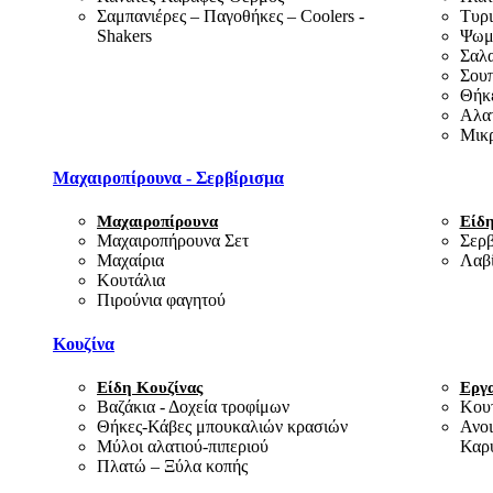
Σαμπανιέρες – Παγοθήκες – Coolers -
Τυρι
Shakers
Ψωμι
Σαλα
Σουπ
Θήκε
Αλα
Μικρ
Μαχαιροπίρουνα - Σερβίρισμα
Μαχαιροπίρουνα
Είδη
Μαχαιροπήρουνα Σετ
Σερβ
Μαχαίρια
Λαβί
Κουτάλια
Πιρούνια φαγητού
Κουζίνα
Είδη Κουζίνας
Εργα
Βαζάκια - Δοχεία τροφίμων
Κου
Θήκες-Κάβες μπουκαλιών κρασιών
Ανοι
Μύλοι αλατιού-πιπεριού
Καρ
Πλατώ – Ξύλα κοπής