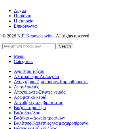
Αρχική
Προϊοντα
Η εταιρεία
Επικοινωνία
© 2026
Ν.Γ. Καραγεωργίου
. All rights reserved
Search
Menu
Categories
Άγκιστρα τοίχου
Αλατοπίπερα-Λαδόξυδα
Ανοιχτήρια-Τιρμπουσόν-Καρυοθραύστες
Αποφλοιωτές
Αποχυμωτές-Στίφτες χειρός
Αρωματικά κεριά
Αυγοθήκες σερβιρίσματος
Βάζα επιτραπέζια
Βάζα δαπέδου
Βαζάκια – Δοχεία τροφίμων
Βαλίτσες-Κασετίνες για μαχαιροπίρουνα
Βάσεις ρολού κουζίνας