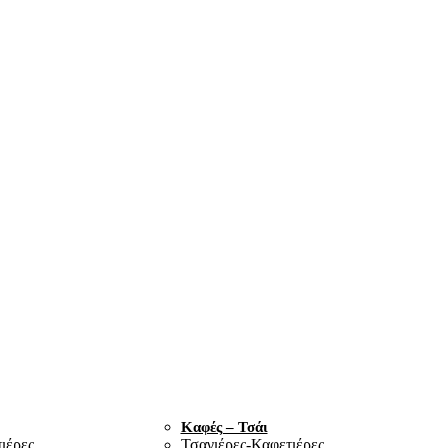
Καφές – Τσάι
ιέρες
Τσαγιέρες-Καφετιέρες