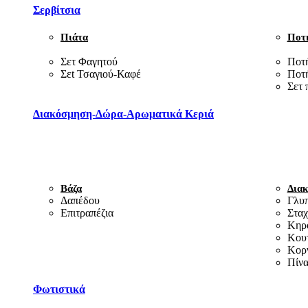
Σερβίτσια
Πιάτα
Ποτ
Σετ Φαγητού
Ποτ
Σεt Τσαγιού-Καφέ
Ποτή
Σετ 
Διακόσμηση-Δώρα-Αρωματικά Κεριά
Βάζα
Διακ
Δαπέδου
Γλυ
Επιτραπέζια
Σταχ
Κηρ
Κουτ
Κορν
Πίνα
Φωτιστικά