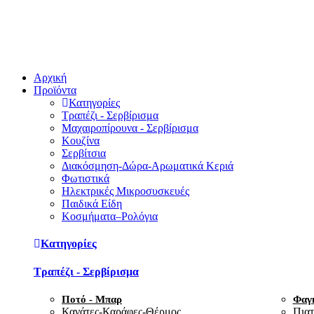
Αρχική
Προϊόντα
Κατηγορίες
Τραπέζι - Σερβίρισμα
Μαχαιροπίρουνα - Σερβίρισμα
Κουζίνα
Σερβίτσια
Διακόσμηση-Δώρα-Αρωματικά Κεριά
Φωτιστικά
Ηλεκτρικές Μικροσυσκευές
Παιδικά Είδη
Κοσμήματα–Ρολόγια
Κατηγορίες
Τραπέζι - Σερβίρισμα
Ποτό - Μπαρ
Φαγ
Κανάτες-Καράφες-Θέρμος
Πιατ