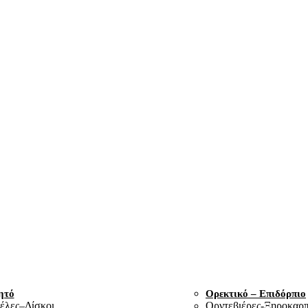
ητό
Ορεκτικό – Επιδόρπιο
έλες–Δίσκοι
Ορντεβιέρες-Ξηροκαρπ