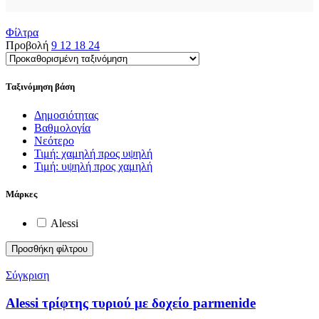
Φίλτρα
Προβολή
9
12
18
24
Ταξινόμηση βάση
Δημοσιότητας
Βαθμολογία
Νεότερο
Τιμή: χαμηλή προς υψηλή
Τιμή: υψηλή προς χαμηλή
Μάρκες
Alessi
Προσθήκη φίλτρου
Σύγκριση
Alessi τρίφτης τυριού με δοχείο parmenide