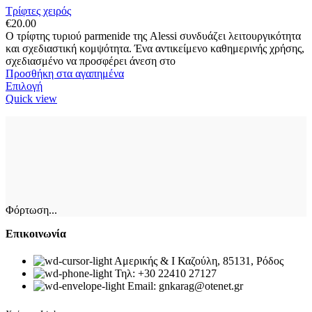
Τρίφτες χειρός
€
20.00
Ο τρίφτης τυριού parmenide της Alessi συνδυάζει λειτουργικότητα
και σχεδιαστική κομψότητα. Ένα αντικείμενο καθημερινής χρήσης,
σχεδιασμένο να προσφέρει άνεση στο
Προσθήκη στα αγαπημένα
Αυτό
Επιλογή
το
Quick view
προϊόν
έχει
πολλαπλές
παραλλαγές.
Οι
επιλογές
μπορούν
να
Φόρτωση...
επιλεγούν
στη
Επικοινωνία
σελίδα
του
Αμερικής & Ι Καζούλη, 85131, Ρόδος
προϊόντος
Τηλ: +30 22410 27127
Email: gnkarag@otenet.gr