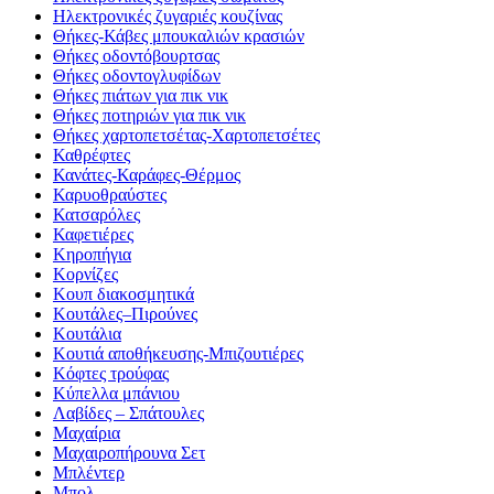
Ηλεκτρονικές ζυγαριές κουζίνας
Θήκες-Κάβες μπουκαλιών κρασιών
Θήκες οδοντόβουρτσας
Θήκες οδοντογλυφίδων
Θήκες πιάτων για πικ νικ
Θήκες ποτηριών για πικ νικ
Θήκες χαρτοπετσέτας-Χαρτοπετσέτες
Καθρέφτες
Κανάτες-Καράφες-Θέρμος
Καρυοθραύστες
Κατσαρόλες
Καφετιέρες
Κηροπήγια
Κορνίζες
Κουπ διακοσμητικά
Κουτάλες–Πιρούνες
Κουτάλια
Κουτιά αποθήκευσης-Μπιζουτιέρες
Κόφτες τρούφας
Κύπελλα μπάνιου
Λαβίδες – Σπάτουλες
Μαχαίρια
Μαχαιροπήρουνα Σετ
Μπλέντερ
Μπολ