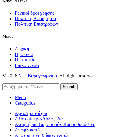
Χρήσιμα Links
Γενικοί όροι χρήσης
Πολιτική Απορρήτου
Πολιτική Επιστροφών
Μενού
Αρχική
Προϊοντα
Η εταιρεία
Επικοινωνία
© 2026
Ν.Γ. Καραγεωργίου
. All rights reserved
Search
Menu
Categories
Άγκιστρα τοίχου
Αλατοπίπερα-Λαδόξυδα
Ανοιχτήρια-Τιρμπουσόν-Καρυοθραύστες
Αποφλοιωτές
Αποχυμωτές-Στίφτες χειρός