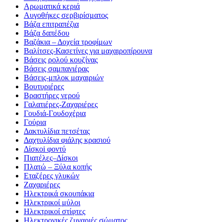
Αρωματικά κεριά
Αυγοθήκες σερβιρίσματος
Βάζα επιτραπέζια
Βάζα δαπέδου
Βαζάκια – Δοχεία τροφίμων
Βαλίτσες-Κασετίνες για μαχαιροπίρουνα
Βάσεις ρολού κουζίνας
Βάσεις σαμπανιέρας
Βάσεις-μπλοκ μαχαιριών
Βουτυριέρες
Βραστήρες νερού
Γαλατιέρες-Ζαχαριέρες
Γουδιά-Γουδοχέρια
Γούρια
Δακτυλίδια πετσέτας
Δαχτυλίδια φιάλης κρασιού
Δίσκοi φοντύ
Πιατέλες–Δίσκοι
Πλατώ – Ξύλα κοπής
Εταζέρες γλυκών
Ζαχαριέρες
Ηλεκτρικά σκουπάκια
Ηλεκτρικοί μύλοι
Ηλεκτρικοί στίφτες
Ηλεκτρονικές ζυγαριές σώματος