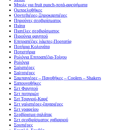
Μπολς για fruit punch-ποτά-αφεψήματα
Ομπρελοθήκες
Ορντεβιέρες-Ξηροκαρπιέρες
Πηρούνες σερβιρίσματος
Πιάτα
Πιατέλες σερβιρίσματος
Πιρούνια φαγητού
Επιτραπέζιες λάμπες-Πορτατίφ
Ποτήρια Κολονάτα
Ποτιστήρια
Ρολόγια Επιτραπέζια-Τοίχου
Ρολόγια
Σαλατιέρες
Σαλτσιέρες
Σαμπανιέρες – Παγοθήκες – Coolers – Shakers
Σαπουνοθήκες
Σετ Φαγητού
Σετ ποτηριών
Σεt Τσαγιού-Καφέ
Σετ γαλατιέρες-ζαχαριέρες
Σετ γραφείου
Σερβίρισμα σαλάτας
Σετ σερβιρίσματος χαβιαριού
Σουπιέρες