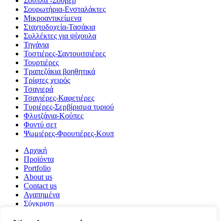
Σουπλά -Σουβέρ
Σουρωτήρια-Ενσταλάκτες
Μικροαντικείμενα
Σταχτοδοχεία-Τασάκια
Συλλέκτες για ψίχουλα
Τηγάνια
Τοστιέρες-Σαντουιτσιέρες
Τουρτιέρες
Τραπεζάκια βοηθητικά
Τρίφτες χειρός
Τσαγιερά
Τσαγιέρες-Καφετιέρες
Τυριέρες-Σερβίρισμα τυριού
Φλυτζάνια-Κούπες
Φοντύ σετ
Ψωμιέρες-Φρουτιέρες-Κουπ
Αρχική
Προϊόντα
Portfolio
About us
Contact us
Αγαπημένα
Σύγκριση
Login / Register