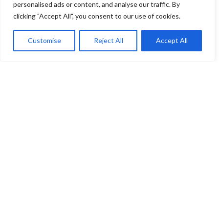
personalised ads or content, and analyse our traffic. By
Χρήσιμα Links
clicking "Accept All", you consent to our use of cookies.
Γενικοί όροι χρήσης
Customise
Reject All
Accept All
Πολιτική Απορρήτου
τάστημα
Αγαπημένα
Ο λογαριασμός μου
Cart
Πολιτική Επιστροφών
Μενού
Αρχική
Προϊοντα
Η εταιρεία
Επικοινωνία
© 2026
Ν.Γ. Καραγεωργίου
. All rights reserved