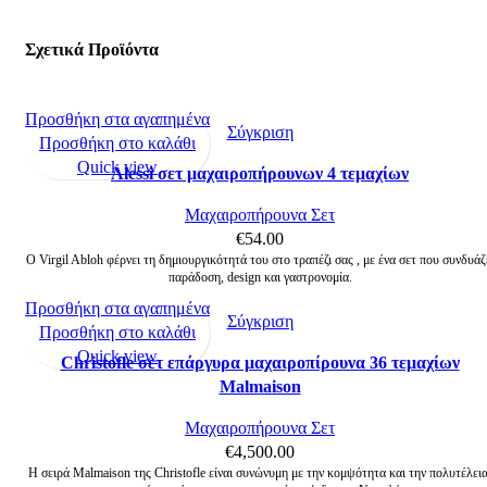
Σχετικά Προϊόντα
Προσθήκη στα αγαπημένα
Σύγκριση
Προσθήκη στο καλάθι
Quick view
Alessi σετ μαχαιροπήρουνων 4 τεμαχίων
Μαχαιροπήρουνα Σετ
€
54.00
Ο Virgil Abloh φέρνει τη δημιουργικότητά του στο τραπέζι σας , με ένα σετ που συνδυάζ
παράδοση, design και γαστρονομία.
Προσθήκη στα αγαπημένα
Σύγκριση
Προσθήκη στο καλάθι
Quick view
Christofle σετ επάργυρα μαχαιροπίρουνα 36 τεμαχίων
Malmaison
Μαχαιροπήρουνα Σετ
€
4,500.00
Η σειρά Malmaison της Christofle είναι συνώνυμη με την κομψότητα και την πολυτέλεια