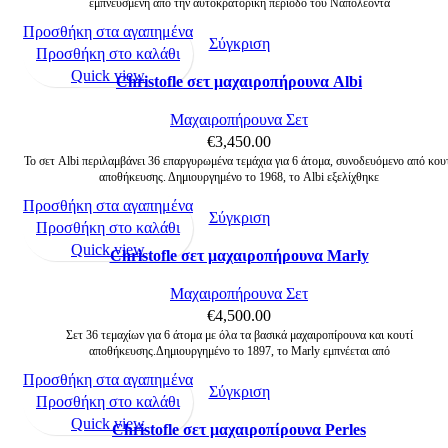
εμπνευσμένη από την αυτοκρατορική περίοδο του Ναπολέοντα
Προσθήκη στα αγαπημένα
Σύγκριση
Προσθήκη στο καλάθι
Quick view
Christofle σετ μαχαιροπήρουνα Albi
Μαχαιροπήρουνα Σετ
€
3,450.00
Το σετ Albi περιλαμβάνει 36 επαργυρωμένα τεμάχια για 6 άτομα, συνοδευόμενο από κου
αποθήκευσης. Δημιουργημένο το 1968, το Albi εξελίχθηκε
Προσθήκη στα αγαπημένα
Σύγκριση
Προσθήκη στο καλάθι
Quick view
Christofle σετ μαχαιροπήρουνα Marly
Μαχαιροπήρουνα Σετ
€
4,500.00
Σετ 36 τεμαχίων για 6 άτομα με όλα τα βασικά μαχαιροπίρουνα και κουτί
αποθήκευσης.Δημιουργημένο το 1897, το Marly εμπνέεται από
Προσθήκη στα αγαπημένα
Σύγκριση
Προσθήκη στο καλάθι
Quick view
Christofle σετ μαχαιροπίρουνα Perles