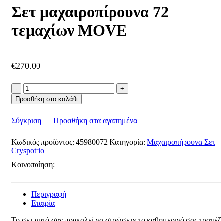
Σετ μαχαιροπίρουνα 72
τεμαχίων MOVE
€
270.00
Σετ
μαχαιροπίρουνα
Προσθήκη στο καλάθι
72
τεμαχίων
Σύγκριση
Προσθήκη στα αγαπημένα
MOVE
ποσότητα
Κωδικός προϊόντος:
45980072
Κατηγορία:
Μαχαιροπήρουνα Σετ
Cryspotrio
Κοινοποίηση:
Περιγραφή
Εταιρία
Το σετ αυτό σας προκαλεί να στρώσετε το καθημερινό σας τραπέζ