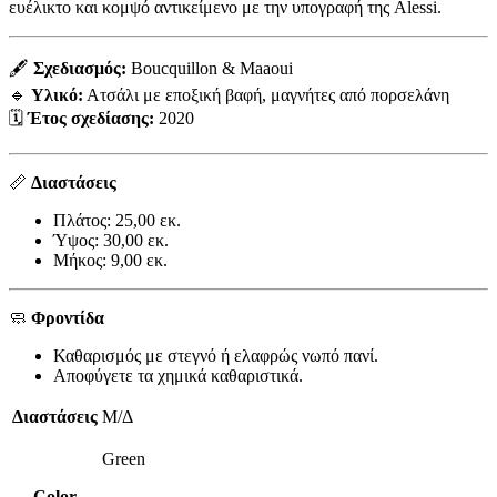
ευέλικτο και κομψό αντικείμενο με την υπογραφή της Alessi.
🖋️
Σχεδιασμός:
Boucquillon & Maaoui
🔹
Υλικό:
Ατσάλι με εποξική βαφή, μαγνήτες από πορσελάνη
🗓️
Έτος σχεδίασης:
2020
📏
Διαστάσεις
Πλάτος: 25,00 εκ.
Ύψος: 30,00 εκ.
Μήκος: 9,00 εκ.
🧼
Φροντίδα
Καθαρισμός με στεγνό ή ελαφρώς νωπό πανί.
Αποφύγετε τα χημικά καθαριστικά.
Διαστάσεις
Μ/Δ
Green
Color
,