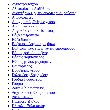
Άγκιστρα τοίχου
Αλατοπίπερα-Λαδόξυδα
Ανοιχτήρια-Τιρμπουσόν-Καρυοθραύστες
Αποφλοιωτές
Αποχυμωτές-Στίφτες χειρός
Αρωματικά κεριά
Αυγοθήκες σερβιρίσματος
Βάζα επιτραπέζια
Βάζα δαπέδου
Βαζάκια – Δοχεία τροφίμων
Βαλίτσες-Κασετίνες για μαχαιροπίρουνα
Βάσεις ρολού κουζίνας
Βάσεις σαμπανιέρας
Βάσεις-μπλοκ μαχαιριών
Βουτυριέρες
Βραστήρες νερού
Γαλατιέρες-Ζαχαριέρες
Γουδιά-Γουδοχέρια
Γούρια
Δακτυλίδια πετσέτας
Δαχτυλίδια φιάλης κρασιού
Δίσκοi φοντύ
Πιατέλες–Δίσκοι
Πλατώ – Ξύλα κοπής