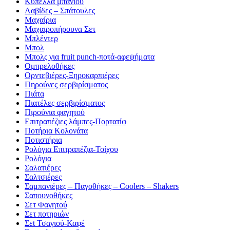
Κύπελλα μπάνιου
Λαβίδες – Σπάτουλες
Μαχαίρια
Μαχαιροπήρουνα Σετ
Μπλέντερ
Μπολ
Μπολς για fruit punch-ποτά-αφεψήματα
Ομπρελοθήκες
Ορντεβιέρες-Ξηροκαρπιέρες
Πηρούνες σερβιρίσματος
Πιάτα
Πιατέλες σερβιρίσματος
Πιρούνια φαγητού
Επιτραπέζιες λάμπες-Πορτατίφ
Ποτήρια Κολονάτα
Ποτιστήρια
Ρολόγια Επιτραπέζια-Τοίχου
Ρολόγια
Σαλατιέρες
Σαλτσιέρες
Σαμπανιέρες – Παγοθήκες – Coolers – Shakers
Σαπουνοθήκες
Σετ Φαγητού
Σετ ποτηριών
Σεt Τσαγιού-Καφέ