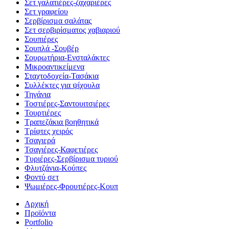
Σετ γαλατιέρες-ζαχαριέρες
Σετ γραφείου
Σερβίρισμα σαλάτας
Σετ σερβιρίσματος χαβιαριού
Σουπιέρες
Σουπλά -Σουβέρ
Σουρωτήρια-Ενσταλάκτες
Μικροαντικείμενα
Σταχτοδοχεία-Τασάκια
Συλλέκτες για ψίχουλα
Τηγάνια
Τοστιέρες-Σαντουιτσιέρες
Τουρτιέρες
Τραπεζάκια βοηθητικά
Τρίφτες χειρός
Τσαγιερά
Τσαγιέρες-Καφετιέρες
Τυριέρες-Σερβίρισμα τυριού
Φλυτζάνια-Κούπες
Φοντύ σετ
Ψωμιέρες-Φρουτιέρες-Κουπ
Αρχική
Προϊόντα
Portfolio