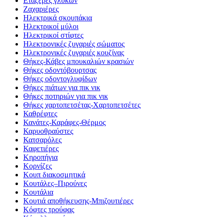
Εταζέρες γλυκών
Ζαχαριέρες
Ηλεκτρικά σκουπάκια
Ηλεκτρικοί μύλοι
Ηλεκτρικοί στίφτες
Ηλεκτρονικές ζυγαριές σώματος
Ηλεκτρονικές ζυγαριές κουζίνας
Θήκες-Κάβες μπουκαλιών κρασιών
Θήκες οδοντόβουρτσας
Θήκες οδοντογλυφίδων
Θήκες πιάτων για πικ νικ
Θήκες ποτηριών για πικ νικ
Θήκες χαρτοπετσέτας-Χαρτοπετσέτες
Καθρέφτες
Κανάτες-Καράφες-Θέρμος
Καρυοθραύστες
Κατσαρόλες
Καφετιέρες
Κηροπήγια
Κορνίζες
Κουπ διακοσμητικά
Κουτάλες–Πιρούνες
Κουτάλια
Κουτιά αποθήκευσης-Μπιζουτιέρες
Κόφτες τρούφας