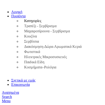
0
0
Αρχική
Προϊόντα
Κατηγορίες
Τραπέζι - Σερβίρισμα
Μαχαιροπίρουνα - Σερβίρισμα
Κουζίνα
Σερβίτσια
Διακόσμηση-Δώρα-Αρωματικά Κεριά
Φωτιστικά
Ηλεκτρικές Μικροσυσκευές
Παιδικά Είδη
Κοσμήματα–Ρολόγια
Σχετικά με εμάς
Επικοινωνία
Αγαπημένα
Search
Menu