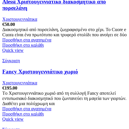
Alessi Χριστουγεννιάτικο διακοσμητικό από
πορσελάνη
Χριστουγεννιάτικα
€
50.00
Διακοσμητικό από πορσελάνη, ζωγραφισμένο στο χέρι. Το Cuore e
Cuora είναι ένα πρωτότυπο και τρυφερό στολίδι που ανοίγει σε δύο
Προσθήκη στα αγαπημένα
Προσθήκη στο καλάθι
Quick view
Σύγκριση
Fancy Χριστουγεννιάτικο χωριό
Χριστουγεννιάτικα
€
195.00
Tο Χριστουγεννιάτικο χωριό από τη συλλογή Fancy αποτελεί
εντυπωσιακό διακοσμητικό που ζωντανεύει τη μαγεία των γιορτών.
Διαθέτει μια πολύχρωμη και
Προσθήκη στα αγαπημένα
Προσθήκη στο καλάθι
Quick view