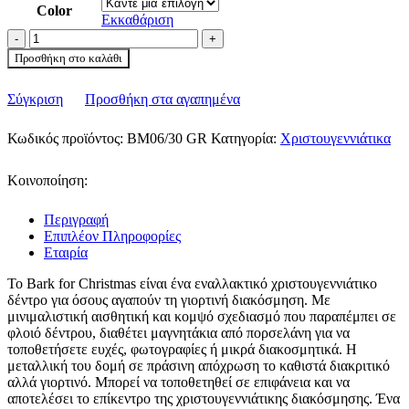
Color
through
Εκκαθάριση
€125.00
Alessi
Χριστουγεννιάτικο
Προσθήκη στο καλάθι
δέντρο
(πράσινο)
Σύγκριση
Προσθήκη στα αγαπημένα
ποσότητα
Κωδικός προϊόντος:
BM06/30 GR
Κατηγορία:
Χριστουγεννιάτικα
Κοινοποίηση:
Περιγραφή
Επιπλέον Πληροφορίες
Εταιρία
Το Bark for Christmas είναι ένα εναλλακτικό χριστουγεννιάτικο
δέντρο για όσους αγαπούν τη γιορτινή διακόσμηση. Με
μινιμαλιστική αισθητική και κομψό σχεδιασμό που παραπέμπει σε
φλοιό δέντρου, διαθέτει μαγνητάκια από πορσελάνη για να
τοποθετήσετε ευχές, φωτογραφίες ή μικρά διακοσμητικά. Η
μεταλλική του δομή σε πράσινη απόχρωση το καθιστά διακριτικό
αλλά γιορτινό. Μπορεί να τοποθετηθεί σε επιφάνεια και να
αποτελέσει το επίκεντρο της χριστουγεννιάτικης διακόσμησης. Ένα