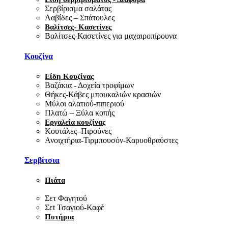
Σερβίρισμα σαλάτας
Λαβίδες – Σπάτουλες
Βαλίτσες- Κασετίνες
Βαλίτσες-Κασετίνες για μαχαιροπίρουνα
Κουζίνα
Είδη Κουζίνας
Βαζάκια - Δοχεία τροφίμων
Θήκες-Κάβες μπουκαλιών κρασιών
Μύλοι αλατιού-πιπεριού
Πλατώ – Ξύλα κοπής
Εργαλεία κουζίνας
Κουτάλες–Πιρούνες
Ανοιχτήρια-Τιρμπουσόν-Καρυοθραύστες
Σερβίτσια
Πιάτα
Σετ Φαγητού
Σεt Τσαγιού-Καφέ
Ποτήρια