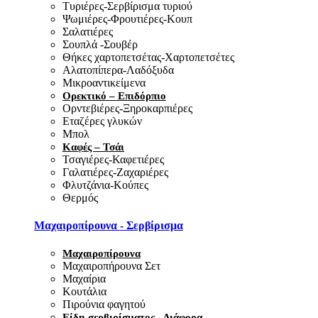
Τυριέρες-Σερβίρισμα τυριού
Ψωμιέρες-Φρουτιέρες-Κουπ
Σαλατιέρες
Σουπλά -Σουβέρ
Θήκες χαρτοπετσέτας-Χαρτοπετσέτες
Αλατοπίπερα-Λαδόξυδα
Μικροαντικείμενα
Ορεκτικό – Επιδόρπιο
Ορντεβιέρες-Ξηροκαρπιέρες
Εταζέρες γλυκών
Μπολ
Καφές – Τσάι
Τσαγιέρες-Καφετιέρες
Γαλατιέρες-Ζαχαριέρες
Φλυτζάνια-Κούπες
Θερμός
Μαχαιροπίρουνα - Σερβίρισμα
Μαχαιροπίρουνα
Μαχαιροπήρουνα Σετ
Μαχαίρια
Κουτάλια
Πιρούνια φαγητού
Είδη σερβιρίσματος - Διάφορα