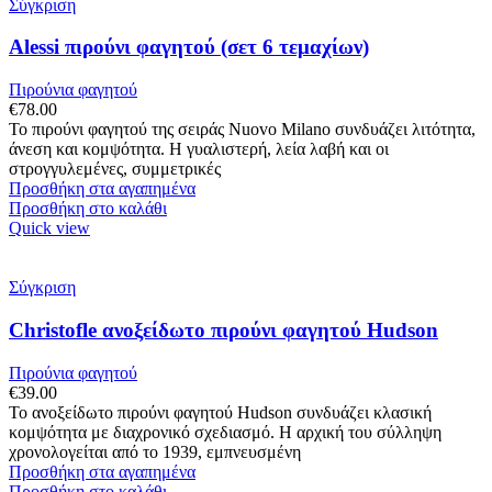
Σύγκριση
Alessi πιρούνι φαγητού (σετ 6 τεμαχίων)
Πιρούνια φαγητού
€
78.00
Το πιρούνι φαγητού της σειράς Nuovo Milano συνδυάζει λιτότητα,
άνεση και κομψότητα. Η γυαλιστερή, λεία λαβή και οι
στρογγυλεμένες, συμμετρικές
Προσθήκη στα αγαπημένα
Προσθήκη στο καλάθι
Quick view
Σύγκριση
Christofle ανοξείδωτο πιρούνι φαγητού Hudson
Πιρούνια φαγητού
€
39.00
Το ανοξείδωτο πιρούνι φαγητού Hudson συνδυάζει κλασική
κομψότητα με διαχρονικό σχεδιασμό. Η αρχική του σύλληψη
χρονολογείται από το 1939, εμπνευσμένη
Προσθήκη στα αγαπημένα
Προσθήκη στο καλάθι