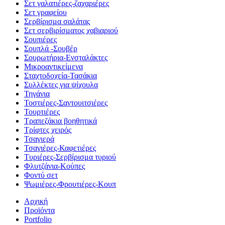
Σετ γαλατιέρες-ζαχαριέρες
Σετ γραφείου
Σερβίρισμα σαλάτας
Σετ σερβιρίσματος χαβιαριού
Σουπιέρες
Σουπλά -Σουβέρ
Σουρωτήρια-Ενσταλάκτες
Μικροαντικείμενα
Σταχτοδοχεία-Τασάκια
Συλλέκτες για ψίχουλα
Τηγάνια
Τοστιέρες-Σαντουιτσιέρες
Τουρτιέρες
Τραπεζάκια βοηθητικά
Τρίφτες χειρός
Τσαγιερά
Τσαγιέρες-Καφετιέρες
Τυριέρες-Σερβίρισμα τυριού
Φλυτζάνια-Κούπες
Φοντύ σετ
Ψωμιέρες-Φρουτιέρες-Κουπ
Αρχική
Προϊόντα
Portfolio