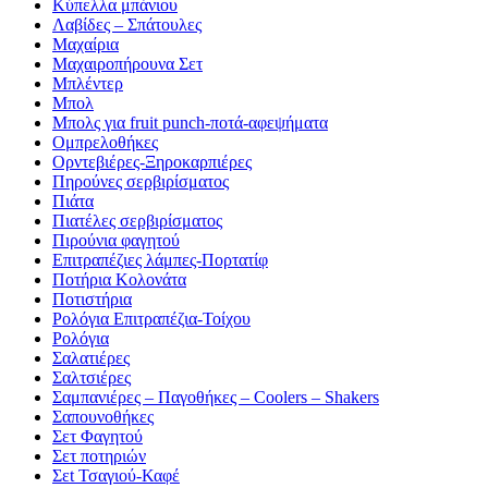
Κύπελλα μπάνιου
Λαβίδες – Σπάτουλες
Μαχαίρια
Μαχαιροπήρουνα Σετ
Μπλέντερ
Μπολ
Μπολς για fruit punch-ποτά-αφεψήματα
Ομπρελοθήκες
Ορντεβιέρες-Ξηροκαρπιέρες
Πηρούνες σερβιρίσματος
Πιάτα
Πιατέλες σερβιρίσματος
Πιρούνια φαγητού
Επιτραπέζιες λάμπες-Πορτατίφ
Ποτήρια Κολονάτα
Ποτιστήρια
Ρολόγια Επιτραπέζια-Τοίχου
Ρολόγια
Σαλατιέρες
Σαλτσιέρες
Σαμπανιέρες – Παγοθήκες – Coolers – Shakers
Σαπουνοθήκες
Σετ Φαγητού
Σετ ποτηριών
Σεt Τσαγιού-Καφέ