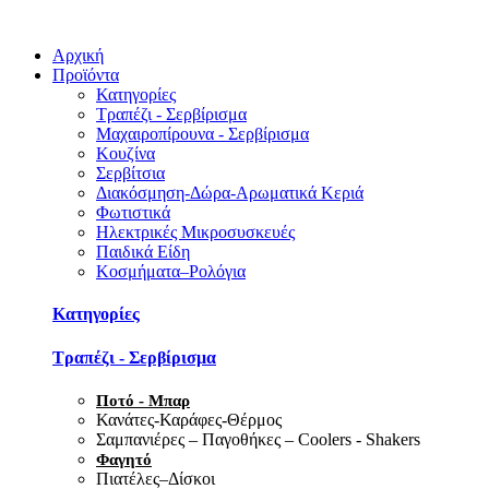
Αρχική
Προϊόντα
Κατηγορίες
Τραπέζι - Σερβίρισμα
Μαχαιροπίρουνα - Σερβίρισμα
Κουζίνα
Σερβίτσια
Διακόσμηση-Δώρα-Αρωματικά Κεριά
Φωτιστικά
Ηλεκτρικές Μικροσυσκευές
Παιδικά Είδη
Κοσμήματα–Ρολόγια
Κατηγορίες
Τραπέζι - Σερβίρισμα
Ποτό - Μπαρ
Κανάτες-Καράφες-Θέρμος
Σαμπανιέρες – Παγοθήκες – Coolers - Shakers
Φαγητό
Πιατέλες–Δίσκοι