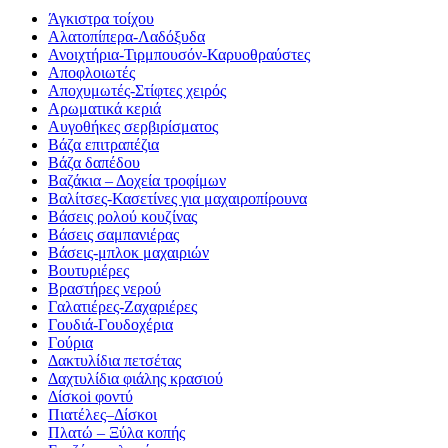
Άγκιστρα τοίχου
Αλατοπίπερα-Λαδόξυδα
Ανοιχτήρια-Τιρμπουσόν-Καρυοθραύστες
Αποφλοιωτές
Αποχυμωτές-Στίφτες χειρός
Αρωματικά κεριά
Αυγοθήκες σερβιρίσματος
Βάζα επιτραπέζια
Βάζα δαπέδου
Βαζάκια – Δοχεία τροφίμων
Βαλίτσες-Κασετίνες για μαχαιροπίρουνα
Βάσεις ρολού κουζίνας
Βάσεις σαμπανιέρας
Βάσεις-μπλοκ μαχαιριών
Βουτυριέρες
Βραστήρες νερού
Γαλατιέρες-Ζαχαριέρες
Γουδιά-Γουδοχέρια
Γούρια
Δακτυλίδια πετσέτας
Δαχτυλίδια φιάλης κρασιού
Δίσκοi φοντύ
Πιατέλες–Δίσκοι
Πλατώ – Ξύλα κοπής