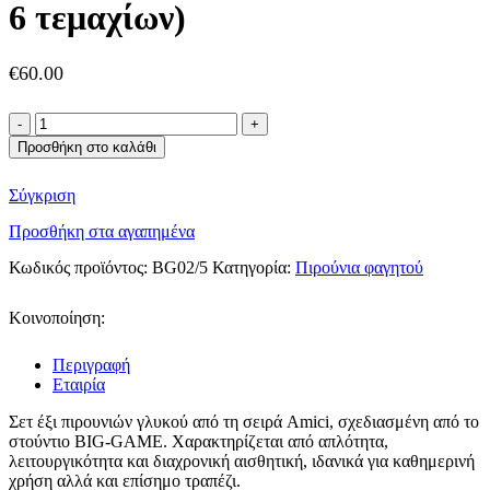
6 τεμαχίων)
€
60.00
Alessi
πιρουνάκια
Προσθήκη στο καλάθι
γλυκού
(σετ
Σύγκριση
6
τεμαχίων)
Προσθήκη στα αγαπημένα
ποσότητα
Κωδικός προϊόντος:
BG02/5
Κατηγορία:
Πιρούνια φαγητού
Κοινοποίηση:
Περιγραφή
Εταιρία
Σετ έξι πιρουνιών γλυκού από τη σειρά Amici, σχεδιασμένη από το
στούντιο BIG-GAME. Χαρακτηρίζεται από απλότητα,
λειτουργικότητα και διαχρονική αισθητική, ιδανικά για καθημερινή
χρήση αλλά και επίσημο τραπέζι.