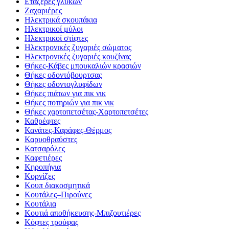
Εταζέρες γλυκών
Ζαχαριέρες
Ηλεκτρικά σκουπάκια
Ηλεκτρικοί μύλοι
Ηλεκτρικοί στίφτες
Ηλεκτρονικές ζυγαριές σώματος
Ηλεκτρονικές ζυγαριές κουζίνας
Θήκες-Κάβες μπουκαλιών κρασιών
Θήκες οδοντόβουρτσας
Θήκες οδοντογλυφίδων
Θήκες πιάτων για πικ νικ
Θήκες ποτηριών για πικ νικ
Θήκες χαρτοπετσέτας-Χαρτοπετσέτες
Καθρέφτες
Κανάτες-Καράφες-Θέρμος
Καρυοθραύστες
Κατσαρόλες
Καφετιέρες
Κηροπήγια
Κορνίζες
Κουπ διακοσμητικά
Κουτάλες–Πιρούνες
Κουτάλια
Κουτιά αποθήκευσης-Μπιζουτιέρες
Κόφτες τρούφας