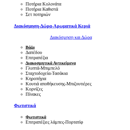
Ποτήρια Κολονάτα
Ποτήρια Καθιστά
Σετ ποτηριών
Διακόσμηση-Δώρα-Αρωματικά Κεριά
Διακόσμηση και Δώρα
Βάζα
Δαπέδου
Επιτραπέζια
Διακοσμητικά Αντικείμενα
Γλυπτά-Μπιμπελό
Σταχτοδοχεία-Τασάκια
Κηροπήγια
Κουτιά αποθήκευσης-Μπιζουτιέρες
Κορνίζες
Πίνακες
Φωτιστικά
Φωτιστικά
Επιτραπέζιες λάμπες-Πορτατίφ