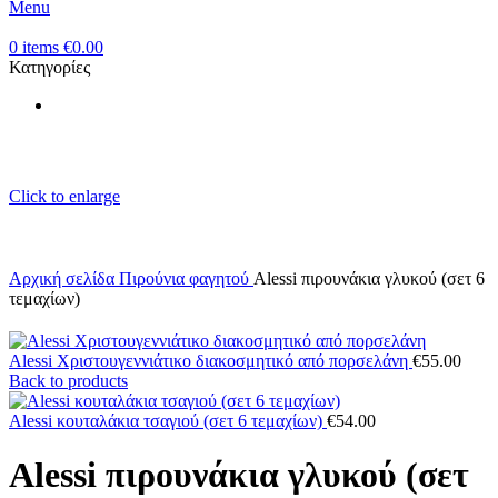
Menu
0
items
€
0.00
Κατηγορίες
Click to enlarge
Αρχική σελίδα
Πιρούνια φαγητού
Alessi πιρουνάκια γλυκού (σετ 6
τεμαχίων)
Alessi Χριστουγεννιάτικο διακοσμητικό από πορσελάνη
€
55.00
Back to products
Alessi κουταλάκια τσαγιού (σετ 6 τεμαχίων)
€
54.00
Alessi πιρουνάκια γλυκού (σετ