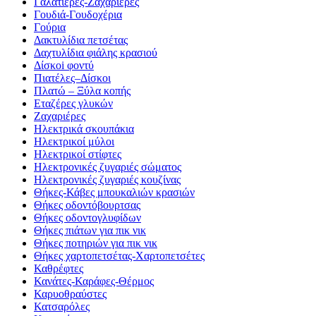
Γαλατιέρες-Ζαχαριέρες
Γουδιά-Γουδοχέρια
Γούρια
Δακτυλίδια πετσέτας
Δαχτυλίδια φιάλης κρασιού
Δίσκοi φοντύ
Πιατέλες–Δίσκοι
Πλατώ – Ξύλα κοπής
Εταζέρες γλυκών
Ζαχαριέρες
Ηλεκτρικά σκουπάκια
Ηλεκτρικοί μύλοι
Ηλεκτρικοί στίφτες
Ηλεκτρονικές ζυγαριές σώματος
Ηλεκτρονικές ζυγαριές κουζίνας
Θήκες-Κάβες μπουκαλιών κρασιών
Θήκες οδοντόβουρτσας
Θήκες οδοντογλυφίδων
Θήκες πιάτων για πικ νικ
Θήκες ποτηριών για πικ νικ
Θήκες χαρτοπετσέτας-Χαρτοπετσέτες
Καθρέφτες
Κανάτες-Καράφες-Θέρμος
Καρυοθραύστες
Κατσαρόλες