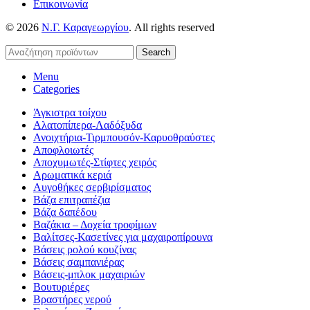
Επικοινωνία
© 2026
Ν.Γ. Καραγεωργίου
. All rights reserved
Search
Menu
Categories
Άγκιστρα τοίχου
Αλατοπίπερα-Λαδόξυδα
Ανοιχτήρια-Τιρμπουσόν-Καρυοθραύστες
Αποφλοιωτές
Αποχυμωτές-Στίφτες χειρός
Αρωματικά κεριά
Αυγοθήκες σερβιρίσματος
Βάζα επιτραπέζια
Βάζα δαπέδου
Βαζάκια – Δοχεία τροφίμων
Βαλίτσες-Κασετίνες για μαχαιροπίρουνα
Βάσεις ρολού κουζίνας
Βάσεις σαμπανιέρας
Βάσεις-μπλοκ μαχαιριών
Βουτυριέρες
Βραστήρες νερού