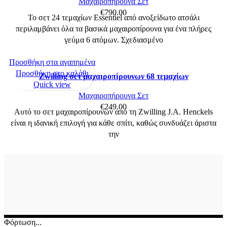
Μαχαιροπήρουνα Σετ
€
790.00
Το σετ 24 τεμαχίων Essentiel από ανοξείδωτο ατσάλι
περιλαμβάνει όλα τα βασικά μαχαιροπίρουνα για ένα πλήρες
γεύμα 6 ατόμων. Σχεδιασμένο
Προσθήκη στα αγαπημένα
Προσθήκη στο καλάθι
Zwilling σετ μαχαιροπίρουνων 68 τεμαχίων
Quick view
Μαχαιροπήρουνα Σετ
€
249.00
Αυτό το σετ μαχαιροπίρουνων από τη Zwilling J.A. Henckels
είναι η ιδανική επιλογή για κάθε σπίτι, καθώς συνδυάζει άριστα
την
Φόρτωση...