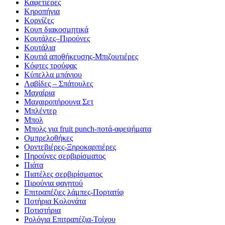
Καφετιέρες
Κηροπήγια
Κορνίζες
Κουπ διακοσμητικά
Κουτάλες–Πιρούνες
Κουτάλια
Κουτιά αποθήκευσης-Μπιζουτιέρες
Κόφτες τρούφας
Κύπελλα μπάνιου
Λαβίδες – Σπάτουλες
Μαχαίρια
Μαχαιροπήρουνα Σετ
Μπλέντερ
Μπολ
Μπολς για fruit punch-ποτά-αφεψήματα
Ομπρελοθήκες
Ορντεβιέρες-Ξηροκαρπιέρες
Πηρούνες σερβιρίσματος
Πιάτα
Πιατέλες σερβιρίσματος
Πιρούνια φαγητού
Επιτραπέζιες λάμπες-Πορτατίφ
Ποτήρια Κολονάτα
Ποτιστήρια
Ρολόγια Επιτραπέζια-Τοίχου