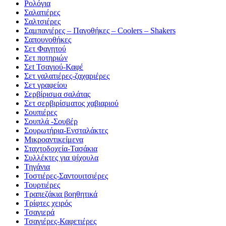
Ρολόγια
Σαλατιέρες
Σαλτσιέρες
Σαμπανιέρες – Παγοθήκες – Coolers – Shakers
Σαπουνοθήκες
Σετ Φαγητού
Σετ ποτηριών
Σεt Τσαγιού-Καφέ
Σετ γαλατιέρες-ζαχαριέρες
Σετ γραφείου
Σερβίρισμα σαλάτας
Σετ σερβιρίσματος χαβιαριού
Σουπιέρες
Σουπλά -Σουβέρ
Σουρωτήρια-Ενσταλάκτες
Μικροαντικείμενα
Σταχτοδοχεία-Τασάκια
Συλλέκτες για ψίχουλα
Τηγάνια
Τοστιέρες-Σαντουιτσιέρες
Τουρτιέρες
Τραπεζάκια βοηθητικά
Τρίφτες χειρός
Τσαγιερά
Τσαγιέρες-Καφετιέρες