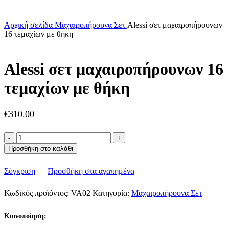
Αρχική σελίδα
Μαχαιροπήρουνα Σετ
Alessi σετ μαχαιροπήρουνων
16 τεμαχίων με θήκη
Alessi σετ μαχαιροπήρουνων 16
τεμαχίων με θήκη
€
310.00
Alessi
σετ
Προσθήκη στο καλάθι
μαχαιροπήρουνων
16
Σύγκριση
Προσθήκη στα αγαπημένα
τεμαχίων
με
θήκη
Κωδικός προϊόντος:
VA02
Κατηγορία:
Μαχαιροπήρουνα Σετ
ποσότητα
Κοινοποίηση: