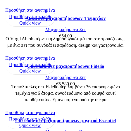
Προσθήκη στα αγαπημένα
Προσθήκη στο καλάθι
Alessi σετ μαχαιροπήρουνων 4 τεμαχίων
Quick view
Μαχαιροπήρουνα Σετ
€
54.00
Ο Virgil Abloh φέρνει τη δημιουργικότητά του στο τραπέζι σας ,
με ένα σετ που συνδυάζει παράδοση, design και γαστρονομία.
Προσθήκη στα αγαπημένα
Προσθήκη στο καλάθι
Christofle σετ μαχαιροπήρουνα Fidelio
Quick view
Μαχαιροπήρουνα Σετ
€
5,580.00
Το πολυτελές σετ Fidelio περιλαμβάνει 36 επαργυρωμένα
τεμάχια για 6 άτομα, συνοδευόμενο από κομψό κουτί
αποθήκευσης. Εμπνευσμένο από την όπερα
Προσθήκη στα αγαπημένα
Προσθήκη στο καλάθι
Christofle σετ μαχαιροπίρουνων φαγητού Essentiel
Quick view