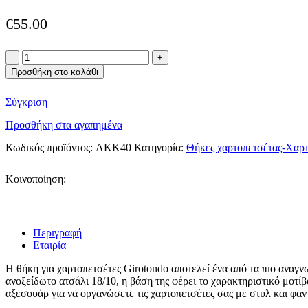
€
55.00
Alessi
θήκη
Προσθήκη στο καλάθι
για
χαρτοπετσέτες
Σύγκριση
από
ανοξείδωτο
Προσθήκη στα αγαπημένα
ατσάλι
Girotondo
Κωδικός προϊόντος:
AKK40
Κατηγορία:
Θήκες χαρτοπετσέτας-Χαρτ
ποσότητα
Κοινοποίηση:
Περιγραφή
Εταιρία
H θήκη για χαρτοπετσέτες Girotondo αποτελεί ένα από τα πιο αναγ
ανοξείδωτο ατσάλι 18/10, η βάση της φέρει το χαρακτηριστικό μοτίβ
αξεσουάρ για να οργανώσετε τις χαρτοπετσέτες σας με στυλ και φαν