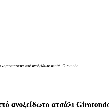
ια χαρτοπετσέτες από ανοξείδωτο ατσάλι Girotondo
 από ανοξείδωτο ατσάλι Girotond