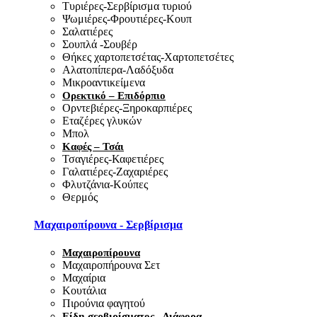
Τυριέρες-Σερβίρισμα τυριού
Ψωμιέρες-Φρουτιέρες-Κουπ
Σαλατιέρες
Σουπλά -Σουβέρ
Θήκες χαρτοπετσέτας-Χαρτοπετσέτες
Αλατοπίπερα-Λαδόξυδα
Μικροαντικείμενα
Ορεκτικό – Επιδόρπιο
Ορντεβιέρες-Ξηροκαρπιέρες
Εταζέρες γλυκών
Μπολ
Καφές – Τσάι
Τσαγιέρες-Καφετιέρες
Γαλατιέρες-Ζαχαριέρες
Φλυτζάνια-Κούπες
Θερμός
Μαχαιροπίρουνα - Σερβίρισμα
Μαχαιροπίρουνα
Μαχαιροπήρουνα Σετ
Μαχαίρια
Κουτάλια
Πιρούνια φαγητού
Είδη σερβιρίσματος - Διάφορα