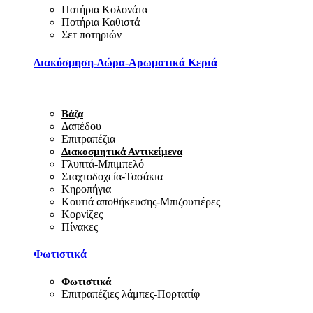
Ποτήρια Κολονάτα
Ποτήρια Καθιστά
Σετ ποτηριών
Διακόσμηση-Δώρα-Αρωματικά Κεριά
Βάζα
Δαπέδου
Επιτραπέζια
Διακοσμητικά Αντικείμενα
Γλυπτά-Μπιμπελό
Σταχτοδοχεία-Τασάκια
Κηροπήγια
Κουτιά αποθήκευσης-Μπιζουτιέρες
Κορνίζες
Πίνακες
Φωτιστικά
Φωτιστικά
Επιτραπέζιες λάμπες-Πορτατίφ