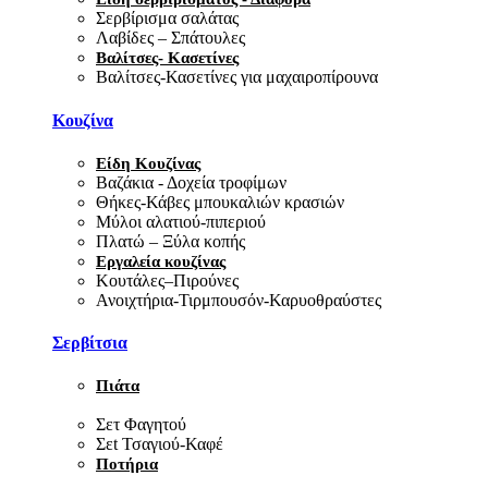
Σερβίρισμα σαλάτας
Λαβίδες – Σπάτουλες
Βαλίτσες- Κασετίνες
Βαλίτσες-Κασετίνες για μαχαιροπίρουνα
Κουζίνα
Είδη Κουζίνας
Βαζάκια - Δοχεία τροφίμων
Θήκες-Κάβες μπουκαλιών κρασιών
Μύλοι αλατιού-πιπεριού
Πλατώ – Ξύλα κοπής
Εργαλεία κουζίνας
Κουτάλες–Πιρούνες
Ανοιχτήρια-Τιρμπουσόν-Καρυοθραύστες
Σερβίτσια
Πιάτα
Σετ Φαγητού
Σεt Τσαγιού-Καφέ
Ποτήρια