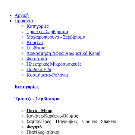
Αρχική
Προϊόντα
Κατηγορίες
Τραπέζι - Σερβίρισμα
Μαχαιροπίρουνα - Σερβίρισμα
Κουζίνα
Σερβίτσια
Διακόσμηση-Δώρα-Αρωματικά Κεριά
Φωτιστικά
Ηλεκτρικές Μικροσυσκευές
Παιδικά Είδη
Κοσμήματα–Ρολόγια
Κατηγορίες
Τραπέζι - Σερβίρισμα
Ποτό - Μπαρ
Κανάτες-Καράφες-Θέρμος
Σαμπανιέρες – Παγοθήκες – Coolers - Shakers
Φαγητό
Πιατέλες–Δίσκοι