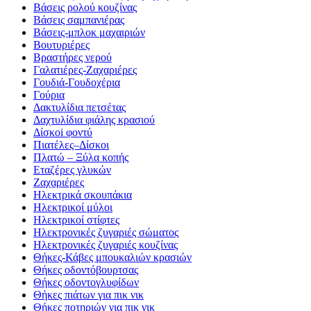
Βάσεις ρολού κουζίνας
Βάσεις σαμπανιέρας
Βάσεις-μπλοκ μαχαιριών
Βουτυριέρες
Βραστήρες νερού
Γαλατιέρες-Ζαχαριέρες
Γουδιά-Γουδοχέρια
Γούρια
Δακτυλίδια πετσέτας
Δαχτυλίδια φιάλης κρασιού
Δίσκοi φοντύ
Πιατέλες–Δίσκοι
Πλατώ – Ξύλα κοπής
Εταζέρες γλυκών
Ζαχαριέρες
Ηλεκτρικά σκουπάκια
Ηλεκτρικοί μύλοι
Ηλεκτρικοί στίφτες
Ηλεκτρονικές ζυγαριές σώματος
Ηλεκτρονικές ζυγαριές κουζίνας
Θήκες-Κάβες μπουκαλιών κρασιών
Θήκες οδοντόβουρτσας
Θήκες οδοντογλυφίδων
Θήκες πιάτων για πικ νικ
Θήκες ποτηριών για πικ νικ