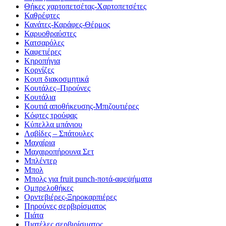
Θήκες χαρτοπετσέτας-Χαρτοπετσέτες
Καθρέφτες
Κανάτες-Καράφες-Θέρμος
Καρυοθραύστες
Κατσαρόλες
Καφετιέρες
Κηροπήγια
Κορνίζες
Κουπ διακοσμητικά
Κουτάλες–Πιρούνες
Κουτάλια
Κουτιά αποθήκευσης-Μπιζουτιέρες
Κόφτες τρούφας
Κύπελλα μπάνιου
Λαβίδες – Σπάτουλες
Μαχαίρια
Μαχαιροπήρουνα Σετ
Μπλέντερ
Μπολ
Μπολς για fruit punch-ποτά-αφεψήματα
Ομπρελοθήκες
Ορντεβιέρες-Ξηροκαρπιέρες
Πηρούνες σερβιρίσματος
Πιάτα
Πιατέλες σερβιρίσματος