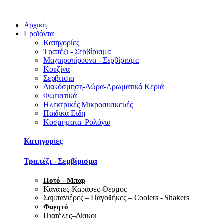
Αρχική
Προϊόντα
Κατηγορίες
Τραπέζι - Σερβίρισμα
Μαχαιροπίρουνα - Σερβίρισμα
Κουζίνα
Σερβίτσια
Διακόσμηση-Δώρα-Αρωματικά Κεριά
Φωτιστικά
Ηλεκτρικές Μικροσυσκευές
Παιδικά Είδη
Κοσμήματα–Ρολόγια
Κατηγορίες
Τραπέζι - Σερβίρισμα
Ποτό - Μπαρ
Κανάτες-Καράφες-Θέρμος
Σαμπανιέρες – Παγοθήκες – Coolers - Shakers
Φαγητό
Πιατέλες–Δίσκοι