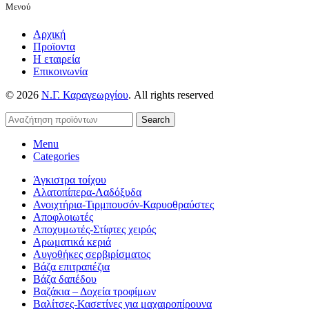
Μενού
Αρχική
Προϊοντα
Η εταιρεία
Επικοινωνία
© 2026
Ν.Γ. Καραγεωργίου
. All rights reserved
Search
Menu
Categories
Άγκιστρα τοίχου
Αλατοπίπερα-Λαδόξυδα
Ανοιχτήρια-Τιρμπουσόν-Καρυοθραύστες
Αποφλοιωτές
Αποχυμωτές-Στίφτες χειρός
Αρωματικά κεριά
Αυγοθήκες σερβιρίσματος
Βάζα επιτραπέζια
Βάζα δαπέδου
Βαζάκια – Δοχεία τροφίμων
Βαλίτσες-Κασετίνες για μαχαιροπίρουνα