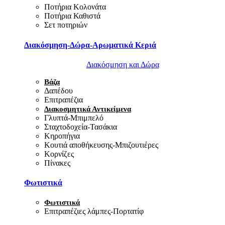
Ποτήρια Κολονάτα
Ποτήρια Καθιστά
Σετ ποτηριών
Διακόσμηση-Δώρα-Αρωματικά Κεριά
Διακόσμηση και Δώρα
Βάζα
Δαπέδου
Επιτραπέζια
Διακοσμητικά Αντικείμενα
Γλυπτά-Μπιμπελό
Σταχτοδοχεία-Τασάκια
Κηροπήγια
Κουτιά αποθήκευσης-Μπιζουτιέρες
Κορνίζες
Πίνακες
Φωτιστικά
Φωτιστικά
Επιτραπέζιες λάμπες-Πορτατίφ