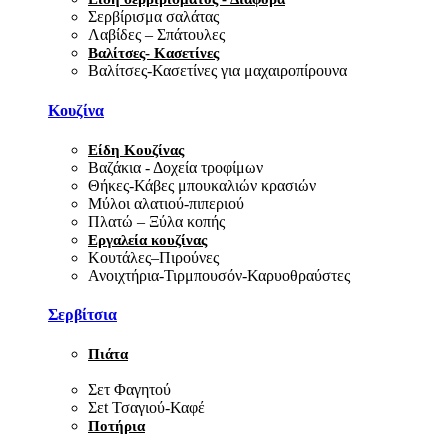
Σερβίρισμα σαλάτας
Λαβίδες – Σπάτουλες
Βαλίτσες- Κασετίνες
Βαλίτσες-Κασετίνες για μαχαιροπίρουνα
Κουζίνα
Είδη Κουζίνας
Βαζάκια - Δοχεία τροφίμων
Θήκες-Κάβες μπουκαλιών κρασιών
Μύλοι αλατιού-πιπεριού
Πλατώ – Ξύλα κοπής
Εργαλεία κουζίνας
Κουτάλες–Πιρούνες
Ανοιχτήρια-Τιρμπουσόν-Καρυοθραύστες
Σερβίτσια
Πιάτα
Σετ Φαγητού
Σεt Τσαγιού-Καφέ
Ποτήρια