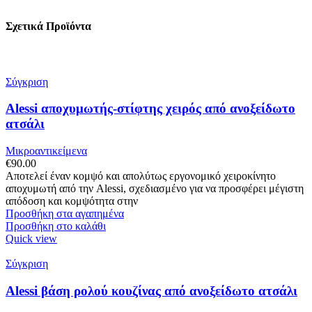
Σχετικά Προϊόντα
Σύγκριση
Alessi αποχυμωτής-στίφτης χειρός από ανοξείδωτο
ατσάλι
Μικροαντικείμενα
€
90.00
Αποτελεί έναν κομψό και απολύτως εργονομικό χειροκίνητο
αποχυμωτή από την Alessi, σχεδιασμένο για να προσφέρει μέγιστη
απόδοση και κομψότητα στην
Προσθήκη στα αγαπημένα
Προσθήκη στο καλάθι
Quick view
Σύγκριση
Alessi βάση ρολού κουζίνας από ανοξείδωτο ατσάλι