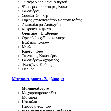
Τυριέρες-Σερβίρισμα τυριού
Ψωμιέρες-Φρουτιέρες-Κουπ
Σαλατιέρες
Σουπλά -Σουβέρ
Θήκες χαρτοπετσέτας-Χαρτοπετσέτες
Αλατοπίπερα-Λαδόξυδα
Μικροαντικείμενα
Ορεκτικό – Επιδόρπιο
Ορντεβιέρες-Ξηροκαρπιέρες
Εταζέρες γλυκών
Μπολ
Καφές – Τσάι
Τσαγιέρες-Καφετιέρες
Γαλατιέρες-Ζαχαριέρες
Φλυτζάνια-Κούπες
Θερμός
Μαχαιροπίρουνα - Σερβίρισμα
Μαχαιροπίρουνα
Μαχαιροπήρουνα Σετ
Μαχαίρια
Κουτάλια
Πιρούνια φαγητού
Είδη σερβιρίσματος - Διάφορα