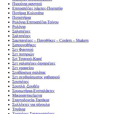
Πιρούνια φαγητού
Επιτραπέζιες λάμπες-Πορτατίφ
Ποτήρια Κολονάτα
Ποτιστήρια
Ρολόγια Επιτραπέζια-Τοίχου
Ρολόγια
Σαλατιέρες
Σαλτσιέρες
Σαμπανιέρες – Παγοθήκες – Coolers – Shakers
Σαπουνοθήκες
Σετ Φαγητού
Σετ ποτηριών
Σεt Τσαγιού-Καφέ
Σετ γαλατιέρες-ζαχαριέρες
Σετ γραφείου
Σερβίρισμα σαλάτας
Σετ σερβιρίσματος χαβιαριού
Σουπιέρες
Σουπλά -Σουβέρ
Σουρωτήρια-Ενσταλάκτες
Μικροαντικείμενα
Σταχτοδοχεία-Τασάκια
Συλλέκτες για ψίχουλα
Τηγάνια
Τοστιέρες-Σαντουιτσιέρες