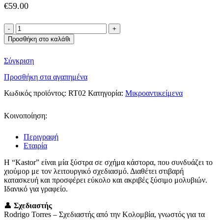
€
59.00
Alessi
ξύστρα
Προσθήκη στο καλάθι
μολυβιών
Kastor
Σύγκριση
ποσότητα
Προσθήκη στα αγαπημένα
Κωδικός προϊόντος:
RT02
Κατηγορία:
Μικροαντικείμενα
Κοινοποίηση:
Περιγραφή
Εταιρία
Η “Kastor” είναι μία ξύστρα σε σχήμα κάστορα, που συνδυάζει το
χιούμορ με τον λειτουργικό σχεδιασμό. Διαθέτει στιβαρή
κατασκευή και προσφέρει εύκολο και ακριβές ξύσιμο μολυβιών.
Ιδανικό για γραφείο.
👤
Σχεδιαστής
Rodrigo Torres – Σχεδιαστής από την Κολομβία, γνωστός για τα