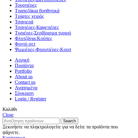
Τουρτιέρες
Τραπεζάκια βοηθητικά
Τρίφτες χειρός
Τσαγιερά
Τσαγιέρες-Καφετιέρες
Τυριέρες-Σερβίρισμα τυριού
Φλυτζάνια-Κούπες
Φοντύ σετ
Ψωμιέρες-Φρουτιέρες-Κουπ
Αρχική
Προϊόντα
Portfolio
About us
Contact us
Αγαπημένα
Σύγκριση
Login / Register
Καλάθι
Close
Search
Ξεκινήστε να πληκτρολογείτε για να δείτε τα προϊόντα που
ψάχνετε.
Κατάστημα