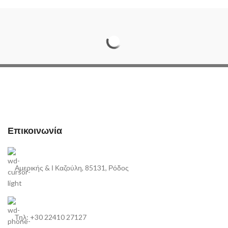
Επικοινωνία
Αμερικής & Ι Καζούλη, 85131, Ρόδος
Τηλ: +30 22410 27127