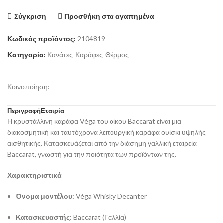
Σύγκριση
Προσθήκη στα αγαπημένα
Κωδικός προϊόντος:
2104819
Κατηγορία:
Κανάτες-Καράφες-Θέρμος
Κοινοποίηση:
Περιγραφή
Εταιρία
Η κρυστάλλινη καράφα Véga του οίκου Baccarat είναι μια
διακοσμητική και ταυτόχρονα λειτουργική καράφα ουίσκι υψηλής
αισθητικής. Κατασκευάζεται από την διάσημη γαλλική εταιρεία
Baccarat, γνωστή για την ποιότητα των προϊόντων της.
Χαρακτηριστικά
Όνομα μοντέλου:
Véga Whisky Decanter
Κατασκευαστής:
Baccarat (Γαλλία)