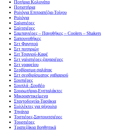
Ποτήρια Κολονάτα
Ποτιστήρια
Ρολόγια Επιτραπέζια-Τοίχου
Ρολόγια
Σαλατιέρες
Σαλτσιέρες
Σαμπανιέρες – Παγοθήκες – Coolers – Shakers
Σαπουνοθήκες
Σετ Φαγητού
Σετ ποτηριών
Σεt Τσαγιού-Καφέ
Σετ γαλατιέρες-ζαχαριέρες
Σετ γραφείου
Σερβίρισμα σαλάτας
Σετ σερβιρίσματος χαβιαριού
Σουπιέρες
Σουπλά -Σουβέρ
Σουρωτήρια-Ενσταλάκτες
Μικροαντικείμενα
Σταχτοδοχεία-Τασάκια
Συλλέκτες για ψίχουλα
Τηγάνια
Τοστιέρες-Σαντουιτσιέρες
Τουρτιέρες
Τραπεζάκια βοηθητικά