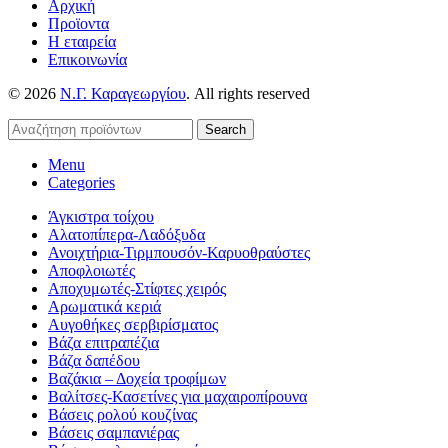
Αρχική
Προϊοντα
Η εταιρεία
Επικοινωνία
© 2026
Ν.Γ. Καραγεωργίου
. All rights reserved
Search
Menu
Categories
Άγκιστρα τοίχου
Αλατοπίπερα-Λαδόξυδα
Ανοιχτήρια-Τιρμπουσόν-Καρυοθραύστες
Αποφλοιωτές
Αποχυμωτές-Στίφτες χειρός
Αρωματικά κεριά
Αυγοθήκες σερβιρίσματος
Βάζα επιτραπέζια
Βάζα δαπέδου
Βαζάκια – Δοχεία τροφίμων
Βαλίτσες-Κασετίνες για μαχαιροπίρουνα
Βάσεις ρολού κουζίνας
Βάσεις σαμπανιέρας