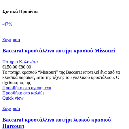
Σχετικά Προϊόντα
-47%
Σύγκριση
Baccarat κρυστάλλινo ποτήρι κρασιού Missouri
Ποτήρια Κολονάτα
Original
Η
€
150.00
€
80.00
price
τρέχουσα
Το ποτήρι κρασιού “Missouri” της Baccarat αποτελεί ένα από τα
was:
τιμή
κλασικά παραδείγματα της τέχνης του γαλλικού κρυστάλλου. Ο
€150.00.
είναι:
σχεδιασμός της
€80.00.
Προσθήκη στα αγαπημένα
Προσθήκη στο καλάθι
Quick view
Σύγκριση
Baccarat κρυστάλλινο ποτήρι λευκού κρασιού
Harcourt