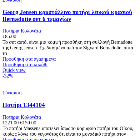
Georg Jensen κρυστάλλινο ποτήρι λευκού κρασιού
Bernadotte σετ 6 τεμαχίων
Ποτήρια Κολονάτα
€
85.00
Το σετ αυτό, είναι μια κομψή προσθήκη στη συλλογή Bernadotte
της Georg Jensen. Σχεδιασμένα από τον Sigvard Bernadotte, αυτά
τα
Προσθήκη στα αγαπημένα
Προσθήκη στο καλάθι
Quick view
-32%
Σύγκριση
Ποτήρι 1344104
Ποτήρια Κολονάτα
Original
Η
€
221.00
€
150.00
price
τρέχουσα
Το ποτήρι Massena αποτελεί ίσως το κορυφαίο ποτήρι του Οίκου,
was:
τιμή
κυρίως λόγω του γεγονότος ότι είναι το μοναδικό ποτήρι στον
€221.00.
είναι:
Προσθήκη στα αγαπημένα