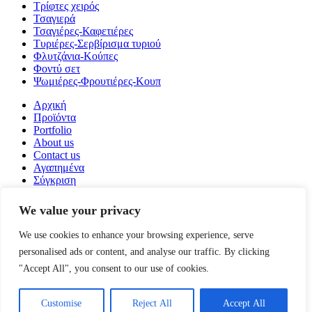
Τρίφτες χειρός
Τσαγιερά
Τσαγιέρες-Καφετιέρες
Τυριέρες-Σερβίρισμα τυριού
Φλυτζάνια-Κούπες
Φοντύ σετ
Ψωμιέρες-Φρουτιέρες-Κουπ
Αρχική
Προϊόντα
Portfolio
About us
Contact us
Αγαπημένα
Σύγκριση
Login / Register
We value your privacy
Καλάθι
Close
We use cookies to enhance your browsing experience, serve
Search
personalised ads or content, and analyse our traffic. By clicking
Ξεκινήστε να πληκτρολογείτε για να δείτε τα προϊόντα που
ψάχνετε.
"Accept All", you consent to our use of cookies.
Κατάστημα
Αγαπημένα
Customise
Reject All
Accept All
0
items
Cart