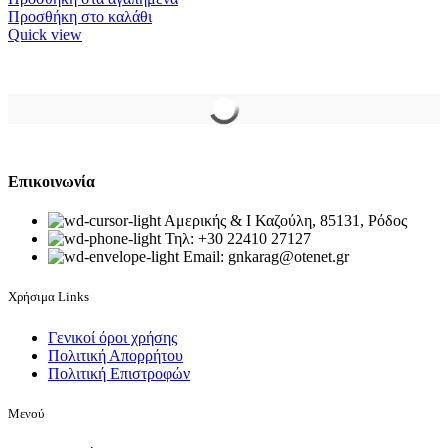
€150.00.
Προσθήκη στο καλάθι
Quick view
Επικοινωνία
Αμερικής & Ι Καζούλη, 85131, Ρόδος
Τηλ: +30 22410 27127
Email: gnkarag@otenet.gr
Χρήσιμα Links
Γενικοί όροι χρήσης
Πολιτική Απορρήτου
Πολιτική Επιστροφών
Μενού