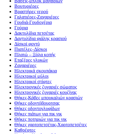
Βάσεις-μπλοκ μαχαιριών
Βουτυριέρες
Βραστήρες νερού
Γαλατιέρες-Ζαχαριέρες
Γουδιά-Γουδοχέρια
Γούρια
Δακτυλίδια πετσέτας
Δαχτυλίδια φιάλης κρασιού
Δίσκοi φοντύ
Πιατέλες–Δίσκοι
Πλατώ – Ξύλα κοπής
Εταζέρες γλυκών
Ζαχαριέρες
Ηλεκτρικά σκουπάκια
Ηλεκτρικοί μύλοι
Ηλεκτρικοί στίφτες
Ηλεκτρονικές ζυγαριές σώματος
Ηλεκτρονικές ζυγαριές κουζίνας
Θήκες-Κάβες μπουκαλιών κρασιών
Θήκες οδοντόβουρτσας
Θήκες οδοντογλυφίδων
Θήκες πιάτων για πικ νικ
Θήκες ποτηριών για πικ νικ
Θήκες χαρτοπετσέτας-Χαρτοπετσέτες
Καθρέφτες