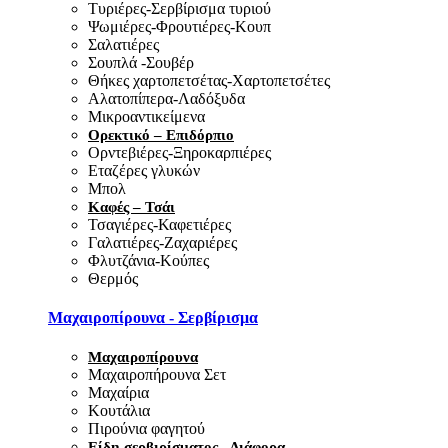
Τυριέρες-Σερβίρισμα τυριού
Ψωμιέρες-Φρουτιέρες-Κουπ
Σαλατιέρες
Σουπλά -Σουβέρ
Θήκες χαρτοπετσέτας-Χαρτοπετσέτες
Αλατοπίπερα-Λαδόξυδα
Μικροαντικείμενα
Ορεκτικό – Επιδόρπιο
Ορντεβιέρες-Ξηροκαρπιέρες
Εταζέρες γλυκών
Μπολ
Καφές – Τσάι
Τσαγιέρες-Καφετιέρες
Γαλατιέρες-Ζαχαριέρες
Φλυτζάνια-Κούπες
Θερμός
Μαχαιροπίρουνα - Σερβίρισμα
Μαχαιροπίρουνα
Μαχαιροπήρουνα Σετ
Μαχαίρια
Κουτάλια
Πιρούνια φαγητού
Είδη σερβιρίσματος - Διάφορα