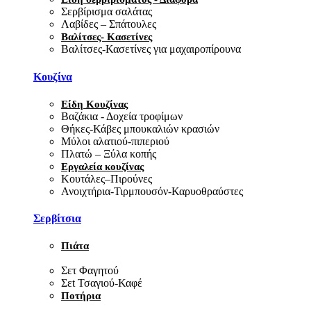
Σερβίρισμα σαλάτας
Λαβίδες – Σπάτουλες
Βαλίτσες- Κασετίνες
Βαλίτσες-Κασετίνες για μαχαιροπίρουνα
Κουζίνα
Είδη Κουζίνας
Βαζάκια - Δοχεία τροφίμων
Θήκες-Κάβες μπουκαλιών κρασιών
Μύλοι αλατιού-πιπεριού
Πλατώ – Ξύλα κοπής
Εργαλεία κουζίνας
Κουτάλες–Πιρούνες
Ανοιχτήρια-Τιρμπουσόν-Καρυοθραύστες
Σερβίτσια
Πιάτα
Σετ Φαγητού
Σεt Τσαγιού-Καφέ
Ποτήρια