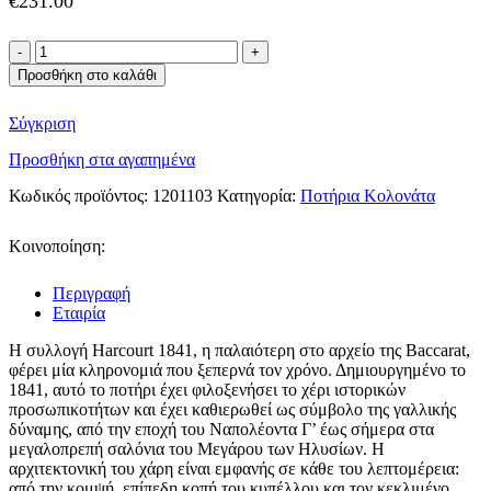
€
231.00
Baccarat
κρυστάλλινο
Προσθήκη στο καλάθι
ποτήρι
κρασιού
Σύγκριση
Harcourt
ποσότητα
Προσθήκη στα αγαπημένα
Κωδικός προϊόντος:
1201103
Κατηγορία:
Ποτήρια Κολονάτα
Κοινοποίηση:
Περιγραφή
Εταιρία
Η συλλογή Harcourt 1841, η παλαιότερη στο αρχείο της Baccarat,
φέρει μία κληρονομιά που ξεπερνά τον χρόνο. Δημιουργημένο το
1841, αυτό το ποτήρι έχει φιλοξενήσει το χέρι ιστορικών
προσωπικοτήτων και έχει καθιερωθεί ως σύμβολο της γαλλικής
δύναμης, από την εποχή του Ναπολέοντα Γ’ έως σήμερα στα
μεγαλοπρεπή σαλόνια του Μεγάρου των Ηλυσίων. Η
αρχιτεκτονική του χάρη είναι εμφανής σε κάθε του λεπτομέρεια:
από την κομψή, επίπεδη κοπή του κυπέλλου και τον κεκλιμένο,