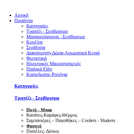
Αρχική
Προϊόντα
Κατηγορίες
Τραπέζι - Σερβίρισμα
Μαχαιροπίρουνα - Σερβίρισμα
Κουζίνα
Σερβίτσια
Διακόσμηση-Δώρα-Αρωματικά Κεριά
Φωτιστικά
Ηλεκτρικές Μικροσυσκευές
Παιδικά Είδη
Κοσμήματα–Ρολόγια
Κατηγορίες
Τραπέζι - Σερβίρισμα
Ποτό - Μπαρ
Κανάτες-Καράφες-Θέρμος
Σαμπανιέρες – Παγοθήκες – Coolers - Shakers
Φαγητό
Πιατέλες–Δίσκοι