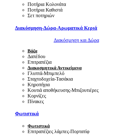
Ποτήρια Κολονάτα
Ποτήρια Καθιστά
Σετ ποτηριών
Διακόσμηση-Δώρα-Αρωματικά Κεριά
Διακόσμηση και Δώρα
Βάζα
Δαπέδου
Επιτραπέζια
Διακοσμητικά Αντικείμενα
Γλυπτά-Μπιμπελό
Σταχτοδοχεία-Τασάκια
Κηροπήγια
Κουτιά αποθήκευσης-Μπιζουτιέρες
Κορνίζες
Πίνακες
Φωτιστικά
Φωτιστικά
Επιτραπέζιες λάμπες-Πορτατίφ