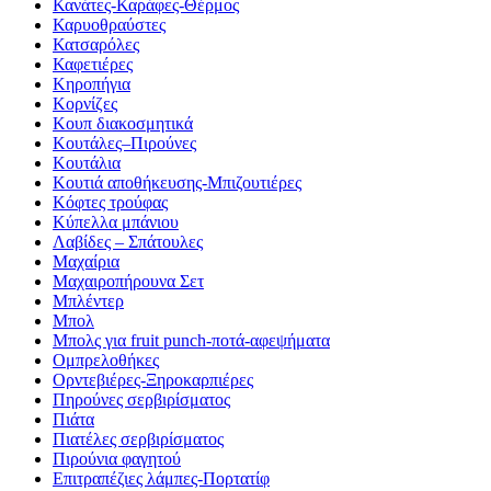
Κανάτες-Καράφες-Θέρμος
Καρυοθραύστες
Κατσαρόλες
Καφετιέρες
Κηροπήγια
Κορνίζες
Κουπ διακοσμητικά
Κουτάλες–Πιρούνες
Κουτάλια
Κουτιά αποθήκευσης-Μπιζουτιέρες
Κόφτες τρούφας
Κύπελλα μπάνιου
Λαβίδες – Σπάτουλες
Μαχαίρια
Μαχαιροπήρουνα Σετ
Μπλέντερ
Μπολ
Μπολς για fruit punch-ποτά-αφεψήματα
Ομπρελοθήκες
Ορντεβιέρες-Ξηροκαρπιέρες
Πηρούνες σερβιρίσματος
Πιάτα
Πιατέλες σερβιρίσματος
Πιρούνια φαγητού
Επιτραπέζιες λάμπες-Πορτατίφ