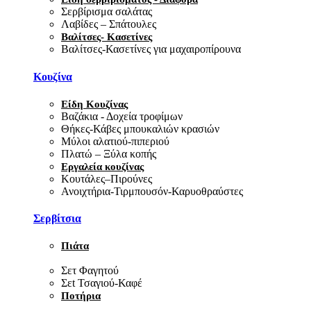
Σερβίρισμα σαλάτας
Λαβίδες – Σπάτουλες
Βαλίτσες- Κασετίνες
Βαλίτσες-Κασετίνες για μαχαιροπίρουνα
Κουζίνα
Είδη Κουζίνας
Βαζάκια - Δοχεία τροφίμων
Θήκες-Κάβες μπουκαλιών κρασιών
Μύλοι αλατιού-πιπεριού
Πλατώ – Ξύλα κοπής
Εργαλεία κουζίνας
Κουτάλες–Πιρούνες
Ανοιχτήρια-Τιρμπουσόν-Καρυοθραύστες
Σερβίτσια
Πιάτα
Σετ Φαγητού
Σεt Τσαγιού-Καφέ
Ποτήρια