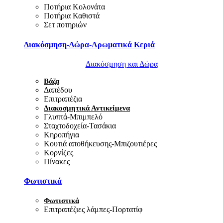
Ποτήρια Κολονάτα
Ποτήρια Καθιστά
Σετ ποτηριών
Διακόσμηση-Δώρα-Αρωματικά Κεριά
Διακόσμηση και Δώρα
Βάζα
Δαπέδου
Επιτραπέζια
Διακοσμητικά Αντικείμενα
Γλυπτά-Μπιμπελό
Σταχτοδοχεία-Τασάκια
Κηροπήγια
Κουτιά αποθήκευσης-Μπιζουτιέρες
Κορνίζες
Πίνακες
Φωτιστικά
Φωτιστικά
Επιτραπέζιες λάμπες-Πορτατίφ