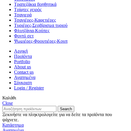
Τραπεζάκια βοηθητικά
Τρίφτες χειρός
Τσαγιερά
Τσαγιέρες-Καφετιέρες
Τυριέρες-Σερβίρισμα τυριού
Φλυτζάνια-Κούπες
Φοντύ σετ
Ψωμιέρες-Φρουτιέρες-Κουπ
Αρχική
Προϊόντα
Portfolio
About us
Contact us
Αγαπημένα
Σύγκριση
Login / Register
Καλάθι
Close
Search
Ξεκινήστε να πληκτρολογείτε για να δείτε τα προϊόντα που
ψάχνετε.
Κατάστημα
Αγαπημένα