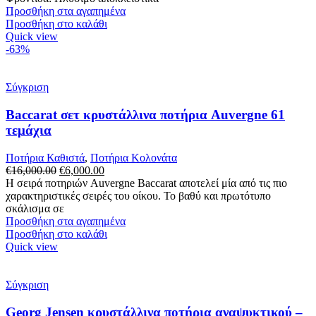
Προσθήκη στα αγαπημένα
Προσθήκη στο καλάθι
Quick view
-63%
Σύγκριση
Baccarat σετ κρυστάλλινα ποτήρια Auvergne 61
τεμάχια
Ποτήρια Καθιστά
,
Ποτήρια Κολονάτα
Original
Η
€
16,000.00
€
6,000.00
price
τρέχουσα
Η σειρά ποτηριών Auvergne Baccarat αποτελεί μία από τις πιο
was:
τιμή
χαρακτηριστικές σειρές του οίκου. Το βαθύ και πρωτότυπο
€16,000.00.
είναι:
σκάλισμα σε
€6,000.00.
Προσθήκη στα αγαπημένα
Προσθήκη στο καλάθι
Quick view
Σύγκριση
Georg Jensen κρυστάλλινα ποτήρια αναψυκτικού –