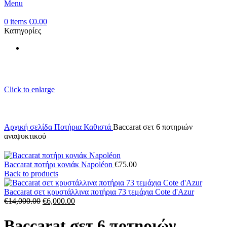
Menu
0
items
€
0.00
Κατηγορίες
Click to enlarge
Αρχική σελίδα
Ποτήρια Καθιστά
Baccarat σετ 6 ποτηριών
αναψυκτικού
Baccarat ποτήρι κονιάκ Napoléon
€
75.00
Back to products
Baccarat σετ κρυστάλλινα ποτήρια 73 τεμάχια Cote d'Azur
Original
Η
€
14,000.00
€
6,000.00
price
τρέχουσα
was:
τιμή
Baccarat σετ 6 ποτηριών