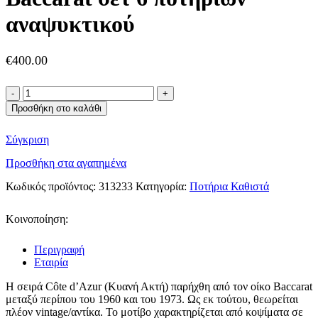
€14,000.00.
είναι:
€6,000.00.
αναψυκτικού
€
400.00
Baccarat
σετ
Προσθήκη στο καλάθι
6
ποτηριών
Σύγκριση
αναψυκτικού
ποσότητα
Προσθήκη στα αγαπημένα
Κωδικός προϊόντος:
313233
Κατηγορία:
Ποτήρια Καθιστά
Κοινοποίηση:
Περιγραφή
Εταιρία
Η σειρά Côte d’Azur (Κυανή Ακτή) παρήχθη από τον οίκο Baccarat
μεταξύ περίπου του 1960 και του 1973. Ως εκ τούτου, θεωρείται
πλέον vintage/αντίκα. Το μοτίβο χαρακτηρίζεται από κοψίματα σε