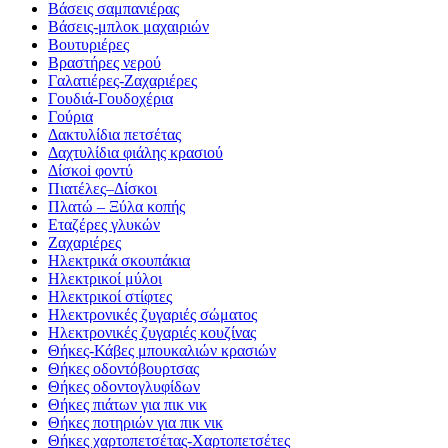
Βάσεις σαμπανιέρας
Βάσεις-μπλοκ μαχαιριών
Βουτυριέρες
Βραστήρες νερού
Γαλατιέρες-Ζαχαριέρες
Γουδιά-Γουδοχέρια
Γούρια
Δακτυλίδια πετσέτας
Δαχτυλίδια φιάλης κρασιού
Δίσκοi φοντύ
Πιατέλες–Δίσκοι
Πλατώ – Ξύλα κοπής
Εταζέρες γλυκών
Ζαχαριέρες
Ηλεκτρικά σκουπάκια
Ηλεκτρικοί μύλοι
Ηλεκτρικοί στίφτες
Ηλεκτρονικές ζυγαριές σώματος
Ηλεκτρονικές ζυγαριές κουζίνας
Θήκες-Κάβες μπουκαλιών κρασιών
Θήκες οδοντόβουρτσας
Θήκες οδοντογλυφίδων
Θήκες πιάτων για πικ νικ
Θήκες ποτηριών για πικ νικ
Θήκες χαρτοπετσέτας-Χαρτοπετσέτες