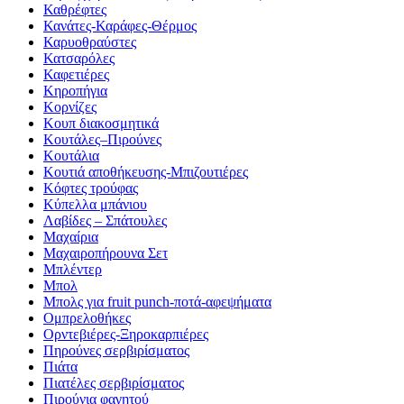
Καθρέφτες
Κανάτες-Καράφες-Θέρμος
Καρυοθραύστες
Κατσαρόλες
Καφετιέρες
Κηροπήγια
Κορνίζες
Κουπ διακοσμητικά
Κουτάλες–Πιρούνες
Κουτάλια
Κουτιά αποθήκευσης-Μπιζουτιέρες
Κόφτες τρούφας
Κύπελλα μπάνιου
Λαβίδες – Σπάτουλες
Μαχαίρια
Μαχαιροπήρουνα Σετ
Μπλέντερ
Μπολ
Μπολς για fruit punch-ποτά-αφεψήματα
Ομπρελοθήκες
Ορντεβιέρες-Ξηροκαρπιέρες
Πηρούνες σερβιρίσματος
Πιάτα
Πιατέλες σερβιρίσματος
Πιρούνια φαγητού