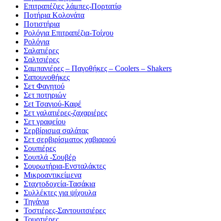
Επιτραπέζιες λάμπες-Πορτατίφ
Ποτήρια Κολονάτα
Ποτιστήρια
Ρολόγια Επιτραπέζια-Τοίχου
Ρολόγια
Σαλατιέρες
Σαλτσιέρες
Σαμπανιέρες – Παγοθήκες – Coolers – Shakers
Σαπουνοθήκες
Σετ Φαγητού
Σετ ποτηριών
Σεt Τσαγιού-Καφέ
Σετ γαλατιέρες-ζαχαριέρες
Σετ γραφείου
Σερβίρισμα σαλάτας
Σετ σερβιρίσματος χαβιαριού
Σουπιέρες
Σουπλά -Σουβέρ
Σουρωτήρια-Ενσταλάκτες
Μικροαντικείμενα
Σταχτοδοχεία-Τασάκια
Συλλέκτες για ψίχουλα
Τηγάνια
Τοστιέρες-Σαντουιτσιέρες
Τουρτιέρες