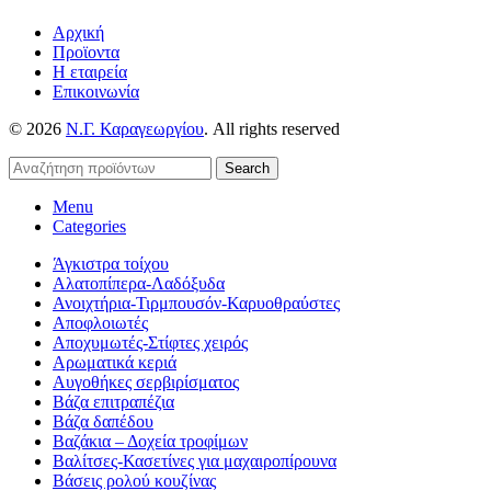
Αρχική
Προϊοντα
Η εταιρεία
Επικοινωνία
© 2026
Ν.Γ. Καραγεωργίου
. All rights reserved
Search
Menu
Categories
Άγκιστρα τοίχου
Αλατοπίπερα-Λαδόξυδα
Ανοιχτήρια-Τιρμπουσόν-Καρυοθραύστες
Αποφλοιωτές
Αποχυμωτές-Στίφτες χειρός
Αρωματικά κεριά
Αυγοθήκες σερβιρίσματος
Βάζα επιτραπέζια
Βάζα δαπέδου
Βαζάκια – Δοχεία τροφίμων
Βαλίτσες-Κασετίνες για μαχαιροπίρουνα
Βάσεις ρολού κουζίνας