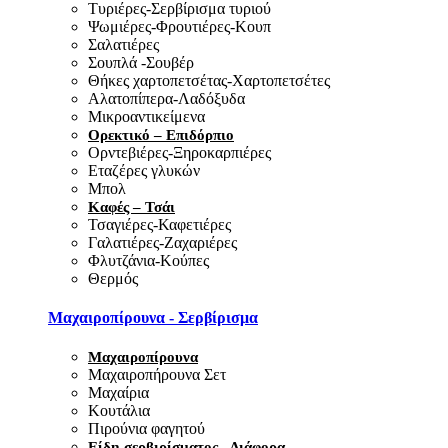
Τυριέρες-Σερβίρισμα τυριού
Ψωμιέρες-Φρουτιέρες-Κουπ
Σαλατιέρες
Σουπλά -Σουβέρ
Θήκες χαρτοπετσέτας-Χαρτοπετσέτες
Αλατοπίπερα-Λαδόξυδα
Μικροαντικείμενα
Ορεκτικό – Επιδόρπιο
Ορντεβιέρες-Ξηροκαρπιέρες
Εταζέρες γλυκών
Μπολ
Καφές – Τσάι
Τσαγιέρες-Καφετιέρες
Γαλατιέρες-Ζαχαριέρες
Φλυτζάνια-Κούπες
Θερμός
Μαχαιροπίρουνα - Σερβίρισμα
Μαχαιροπίρουνα
Μαχαιροπήρουνα Σετ
Μαχαίρια
Κουτάλια
Πιρούνια φαγητού
Είδη σερβιρίσματος - Διάφορα