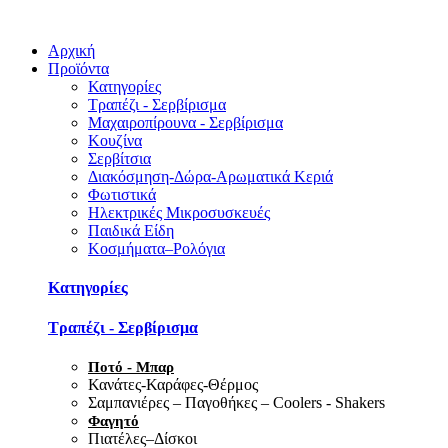
Αρχική
Προϊόντα
Κατηγορίες
Τραπέζι - Σερβίρισμα
Μαχαιροπίρουνα - Σερβίρισμα
Κουζίνα
Σερβίτσια
Διακόσμηση-Δώρα-Αρωματικά Κεριά
Φωτιστικά
Ηλεκτρικές Μικροσυσκευές
Παιδικά Είδη
Κοσμήματα–Ρολόγια
Κατηγορίες
Τραπέζι - Σερβίρισμα
Ποτό - Μπαρ
Κανάτες-Καράφες-Θέρμος
Σαμπανιέρες – Παγοθήκες – Coolers - Shakers
Φαγητό
Πιατέλες–Δίσκοι