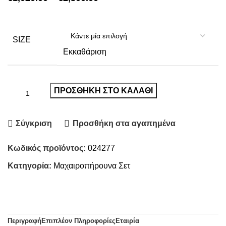
range:
€1,020.00
through
SIZE
Εκκαθάριση
€2,300.00
ΠΡΟΣΘΉΚΗ ΣΤΟ ΚΑΛΆΘΙ
Σύγκριση
Προσθήκη στα αγαπημένα
Κωδικός προϊόντος:
024277
Κατηγορία:
Μαχαιροπήρουνα Σετ
Περιγραφή
Επιπλέον Πληροφορίες
Εταιρία