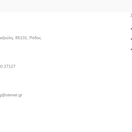
Καζούλη, 85131, Ρόδος
10 27127
g@otenet.gr