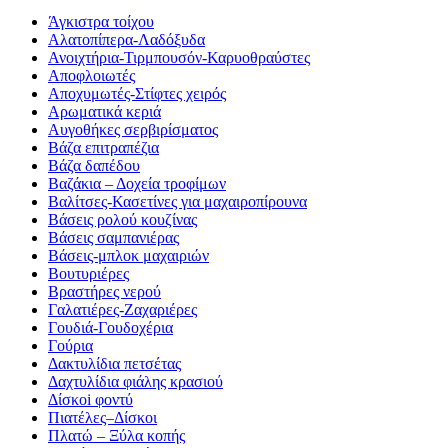
Άγκιστρα τοίχου
Αλατοπίπερα-Λαδόξυδα
Ανοιχτήρια-Τιρμπουσόν-Καρυοθραύστες
Αποφλοιωτές
Αποχυμωτές-Στίφτες χειρός
Αρωματικά κεριά
Αυγοθήκες σερβιρίσματος
Βάζα επιτραπέζια
Βάζα δαπέδου
Βαζάκια – Δοχεία τροφίμων
Βαλίτσες-Κασετίνες για μαχαιροπίρουνα
Βάσεις ρολού κουζίνας
Βάσεις σαμπανιέρας
Βάσεις-μπλοκ μαχαιριών
Βουτυριέρες
Βραστήρες νερού
Γαλατιέρες-Ζαχαριέρες
Γουδιά-Γουδοχέρια
Γούρια
Δακτυλίδια πετσέτας
Δαχτυλίδια φιάλης κρασιού
Δίσκοi φοντύ
Πιατέλες–Δίσκοι
Πλατώ – Ξύλα κοπής