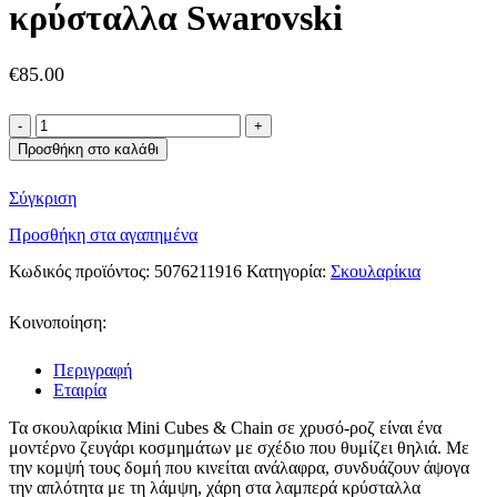
κρύσταλλα Swarovski
€
85.00
Coeur
de
Προσθήκη στο καλάθι
Lion
σκουλαρίκια
Σύγκριση
με
κρύσταλλα
Προσθήκη στα αγαπημένα
Swarovski
ποσότητα
Κωδικός προϊόντος:
5076211916
Κατηγορία:
Σκουλαρίκια
Κοινοποίηση:
Περιγραφή
Εταιρία
Τα σκουλαρίκια
Mini Cubes & Chain
σε χρυσό-ροζ είναι ένα
μοντέρνο ζευγάρι κοσμημάτων με σχέδιο που θυμίζει θηλιά.
Με
την κομψή τους δομή που κινείται ανάλαφρα, συνδυάζουν άψογα
την απλότητα με τη λάμψη, χάρη στα λαμπερά κρύσταλλα