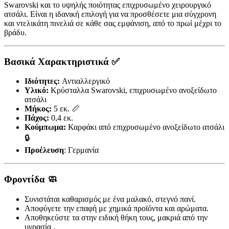
Swarovski και το υψηλής ποιότητας επιχρυσωμένο χειρουργικό
ατσάλι. Είναι η ιδανική επιλογή για να προσθέσετε μια σύγχρονη
και ντελικάτη πινελιά σε κάθε σας εμφάνιση, από το πρωί μέχρι το
βράδυ.
Βασικά Χαρακτηριστικά ✅
Ιδιότητες:
Αντιαλλεργικό
Υλικό:
Κρύσταλλα Swarovski, επιχρυσωμένο ανοξείδωτο
ατσάλι
Μήκος:
5 εκ. 📏
Πάχος:
0,4 εκ.
Κούμπωμα:
Καρφάκι από επιχρυσωμένο ανοξείδωτο ατσάλι
🔒
Προέλευση
: Γερμανία
Φροντίδα 🧼
Συνιστάται καθαρισμός με ένα μαλακό, στεγνό πανί.
Αποφύγετε την επαφή με χημικά προϊόντα και αρώματα.
Αποθηκεύστε τα στην ειδική θήκη τους, μακριά από την
υγρασία .