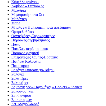
Κύπελλα μπάνιου
Λαβίδες – Σπάτουλες
Μαχαίρια
Μαχαιροπήρουνα Σετ
Μπλέντερ
Μπολ
Μπολς για fruit punch-ποτά-αφεψήματα
Ομπρελοθήκες
Ορντεβιέρες-Ξηροκαρπιέρες
Πηρούνες σερβιρίσματος
Πιάτα
Πιατέλες σερβιρίσματος
Πιρούνια φαγητού
Επιτραπέζιες λάμπες-Πορτατίφ
Ποτήρια Κολονάτα
Ποτιστήρια
Ρολόγια Επιτραπέζια-Τοίχου
Ρολόγια
Σαλατιέρες
Σαλτσιέρες
Σαμπανιέρες – Παγοθήκες – Coolers – Shakers
Σαπουνοθήκες
Σετ Φαγητού
Σετ ποτηριών
Σεt Τσαγιού-Καφέ