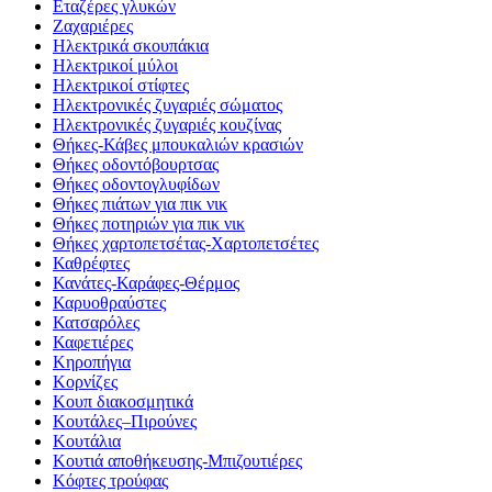
Εταζέρες γλυκών
Ζαχαριέρες
Ηλεκτρικά σκουπάκια
Ηλεκτρικοί μύλοι
Ηλεκτρικοί στίφτες
Ηλεκτρονικές ζυγαριές σώματος
Ηλεκτρονικές ζυγαριές κουζίνας
Θήκες-Κάβες μπουκαλιών κρασιών
Θήκες οδοντόβουρτσας
Θήκες οδοντογλυφίδων
Θήκες πιάτων για πικ νικ
Θήκες ποτηριών για πικ νικ
Θήκες χαρτοπετσέτας-Χαρτοπετσέτες
Καθρέφτες
Κανάτες-Καράφες-Θέρμος
Καρυοθραύστες
Κατσαρόλες
Καφετιέρες
Κηροπήγια
Κορνίζες
Κουπ διακοσμητικά
Κουτάλες–Πιρούνες
Κουτάλια
Κουτιά αποθήκευσης-Μπιζουτιέρες
Κόφτες τρούφας