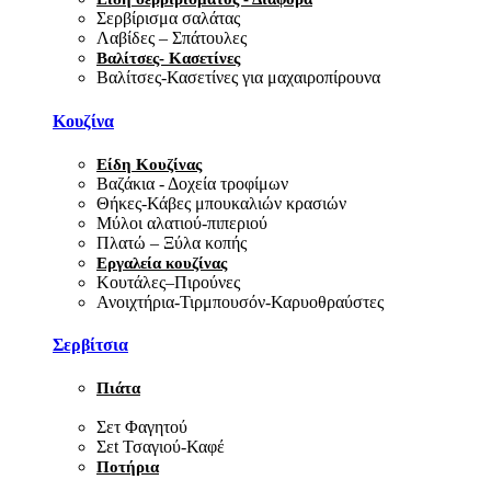
Σερβίρισμα σαλάτας
Λαβίδες – Σπάτουλες
Βαλίτσες- Κασετίνες
Βαλίτσες-Κασετίνες για μαχαιροπίρουνα
Κουζίνα
Είδη Κουζίνας
Βαζάκια - Δοχεία τροφίμων
Θήκες-Κάβες μπουκαλιών κρασιών
Μύλοι αλατιού-πιπεριού
Πλατώ – Ξύλα κοπής
Εργαλεία κουζίνας
Κουτάλες–Πιρούνες
Ανοιχτήρια-Τιρμπουσόν-Καρυοθραύστες
Σερβίτσια
Πιάτα
Σετ Φαγητού
Σεt Τσαγιού-Καφέ
Ποτήρια