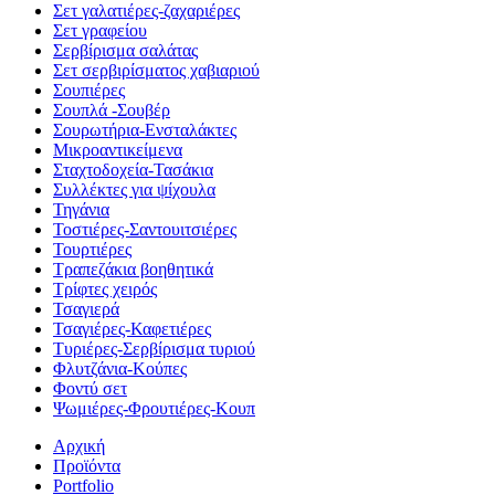
Σετ γαλατιέρες-ζαχαριέρες
Σετ γραφείου
Σερβίρισμα σαλάτας
Σετ σερβιρίσματος χαβιαριού
Σουπιέρες
Σουπλά -Σουβέρ
Σουρωτήρια-Ενσταλάκτες
Μικροαντικείμενα
Σταχτοδοχεία-Τασάκια
Συλλέκτες για ψίχουλα
Τηγάνια
Τοστιέρες-Σαντουιτσιέρες
Τουρτιέρες
Τραπεζάκια βοηθητικά
Τρίφτες χειρός
Τσαγιερά
Τσαγιέρες-Καφετιέρες
Τυριέρες-Σερβίρισμα τυριού
Φλυτζάνια-Κούπες
Φοντύ σετ
Ψωμιέρες-Φρουτιέρες-Κουπ
Αρχική
Προϊόντα
Portfolio