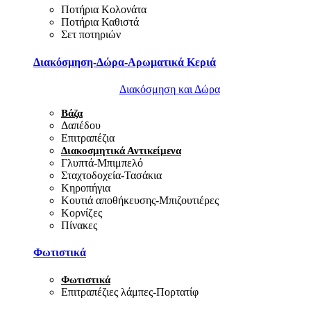
Ποτήρια Κολονάτα
Ποτήρια Καθιστά
Σετ ποτηριών
Διακόσμηση-Δώρα-Αρωματικά Κεριά
Διακόσμηση και Δώρα
Βάζα
Δαπέδου
Επιτραπέζια
Διακοσμητικά Αντικείμενα
Γλυπτά-Μπιμπελό
Σταχτοδοχεία-Τασάκια
Κηροπήγια
Κουτιά αποθήκευσης-Μπιζουτιέρες
Κορνίζες
Πίνακες
Φωτιστικά
Φωτιστικά
Επιτραπέζιες λάμπες-Πορτατίφ