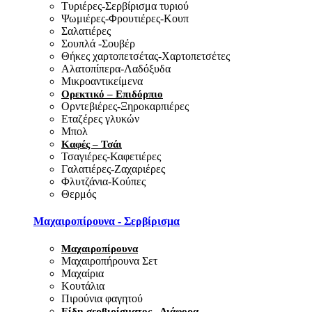
Τυριέρες-Σερβίρισμα τυριού
Ψωμιέρες-Φρουτιέρες-Κουπ
Σαλατιέρες
Σουπλά -Σουβέρ
Θήκες χαρτοπετσέτας-Χαρτοπετσέτες
Αλατοπίπερα-Λαδόξυδα
Μικροαντικείμενα
Ορεκτικό – Επιδόρπιο
Ορντεβιέρες-Ξηροκαρπιέρες
Εταζέρες γλυκών
Μπολ
Καφές – Τσάι
Τσαγιέρες-Καφετιέρες
Γαλατιέρες-Ζαχαριέρες
Φλυτζάνια-Κούπες
Θερμός
Μαχαιροπίρουνα - Σερβίρισμα
Μαχαιροπίρουνα
Μαχαιροπήρουνα Σετ
Μαχαίρια
Κουτάλια
Πιρούνια φαγητού
Είδη σερβιρίσματος - Διάφορα