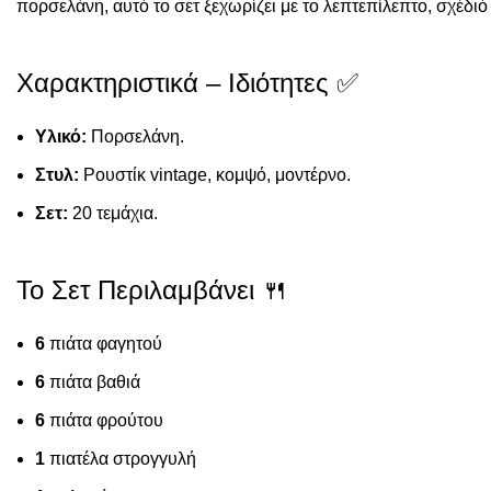
πορσελάνη, αυτό το σετ ξεχωρίζει με το λεπτεπίλεπτο, σχέδιό
Χαρακτηριστικά – Ιδιότητες ✅
Υλικό:
Πορσελάνη.
Στυλ:
Ρουστίκ vintage, κομψό, μοντέρνο.
Σετ:
20 τεμάχια.
Το Σετ Περιλαμβάνει 🍴
6
πιάτα φαγητού
6
πιάτα βαθιά
6
πιάτα φρούτου
1
πιατέλα στρογγυλή