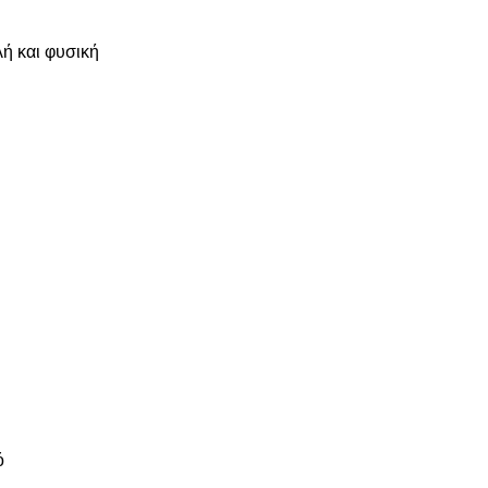
λή και φυσική
ό