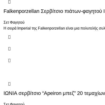
Falkenporzellan Σερβίτσιο πιάτων-φαγητού I
Σετ Φαγητού
Η σειρά Imperial της Falkenporzellan είναι μια πολυτελής σ
ΙΩΝΙΑ σερβίτσιο “Apeiron μπεζ” 20 τεμαχίω
Σετ Φαγητού