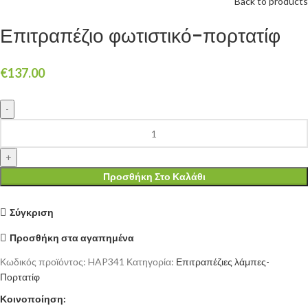
Back to products
Επιτραπέζιο φωτιστικό-πορτατίφ
€
137.00
Επιτραπέζιο
φωτιστικό-
πορτατίφ
ποσότητα
Προσθήκη Στο Καλάθι
Σύγκριση
Προσθήκη στα αγαπημένα
Κωδικός προϊόντος:
HAP341
Κατηγορία:
Επιτραπέζιες λάμπες-
Πορτατίφ
Κοινοποίηση: