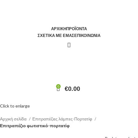
ΑΡΧΙΚΉ
ΠΡΟΪΌΝΤΑ
ΣΧΕΤΙΚΆ ΜΕ ΕΜΆΣ
ΕΠΙΚΟΙΝΩΝΊΑ
0
€
0.00
Κατηγορίες
Click to enlarge
Αρχική σελίδα
Επιτραπέζιες λάμπες-Πορτατίφ
Επιτραπέζιο φωτιστικό-πορτατίφ