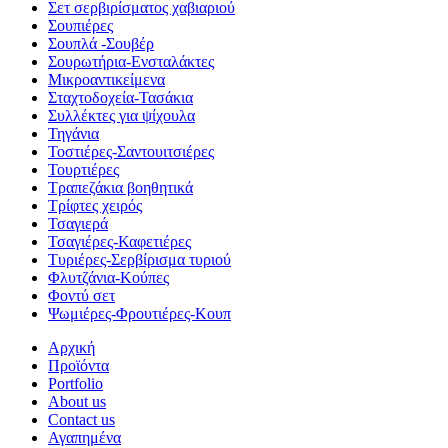
Σετ σερβιρίσματος χαβιαριού
Σουπιέρες
Σουπλά -Σουβέρ
Σουρωτήρια-Ενσταλάκτες
Μικροαντικείμενα
Σταχτοδοχεία-Τασάκια
Συλλέκτες για ψίχουλα
Τηγάνια
Τοστιέρες-Σαντουιτσιέρες
Τουρτιέρες
Τραπεζάκια βοηθητικά
Τρίφτες χειρός
Τσαγιερά
Τσαγιέρες-Καφετιέρες
Τυριέρες-Σερβίρισμα τυριού
Φλυτζάνια-Κούπες
Φοντύ σετ
Ψωμιέρες-Φρουτιέρες-Κουπ
Αρχική
Προϊόντα
Portfolio
About us
Contact us
Αγαπημένα