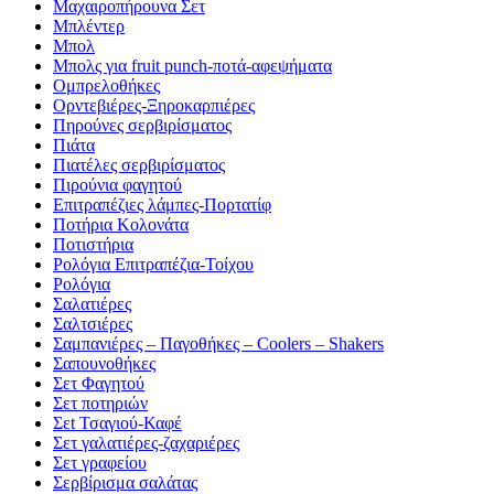
Μαχαιροπήρουνα Σετ
Μπλέντερ
Μπολ
Μπολς για fruit punch-ποτά-αφεψήματα
Ομπρελοθήκες
Ορντεβιέρες-Ξηροκαρπιέρες
Πηρούνες σερβιρίσματος
Πιάτα
Πιατέλες σερβιρίσματος
Πιρούνια φαγητού
Επιτραπέζιες λάμπες-Πορτατίφ
Ποτήρια Κολονάτα
Ποτιστήρια
Ρολόγια Επιτραπέζια-Τοίχου
Ρολόγια
Σαλατιέρες
Σαλτσιέρες
Σαμπανιέρες – Παγοθήκες – Coolers – Shakers
Σαπουνοθήκες
Σετ Φαγητού
Σετ ποτηριών
Σεt Τσαγιού-Καφέ
Σετ γαλατιέρες-ζαχαριέρες
Σετ γραφείου
Σερβίρισμα σαλάτας