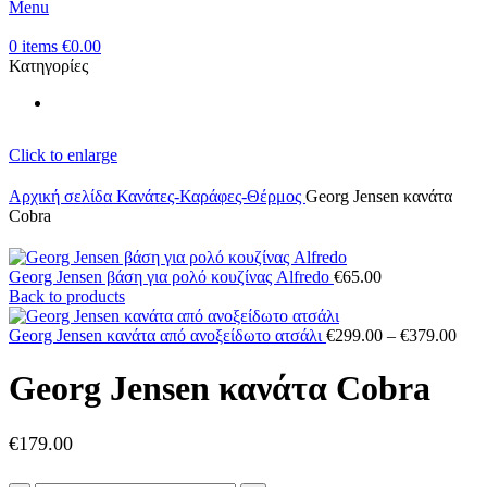
Menu
0
items
€
0.00
Κατηγορίες
Click to enlarge
Αρχική σελίδα
Κανάτες-Καράφες-Θέρμος
Georg Jensen κανάτα
Cobra
Georg Jensen βάση για ρολό κουζίνας Alfredo
€
65.00
Back to products
Pric
Georg Jensen κανάτα από ανοξείδωτο ατσάλι
€
299.00
–
€
379.00
rang
€29
Georg Jensen κανάτα Cobra
thro
€37
€
179.00