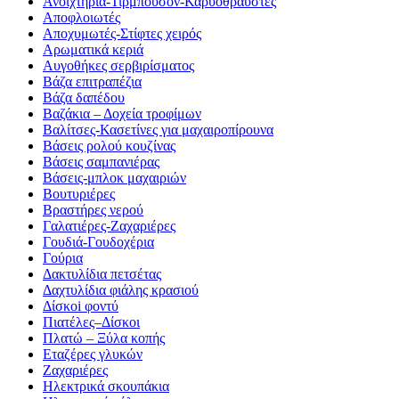
Ανοιχτήρια-Τιρμπουσόν-Καρυοθραύστες
Αποφλοιωτές
Αποχυμωτές-Στίφτες χειρός
Αρωματικά κεριά
Αυγοθήκες σερβιρίσματος
Βάζα επιτραπέζια
Βάζα δαπέδου
Βαζάκια – Δοχεία τροφίμων
Βαλίτσες-Κασετίνες για μαχαιροπίρουνα
Βάσεις ρολού κουζίνας
Βάσεις σαμπανιέρας
Βάσεις-μπλοκ μαχαιριών
Βουτυριέρες
Βραστήρες νερού
Γαλατιέρες-Ζαχαριέρες
Γουδιά-Γουδοχέρια
Γούρια
Δακτυλίδια πετσέτας
Δαχτυλίδια φιάλης κρασιού
Δίσκοi φοντύ
Πιατέλες–Δίσκοι
Πλατώ – Ξύλα κοπής
Εταζέρες γλυκών
Ζαχαριέρες
Ηλεκτρικά σκουπάκια