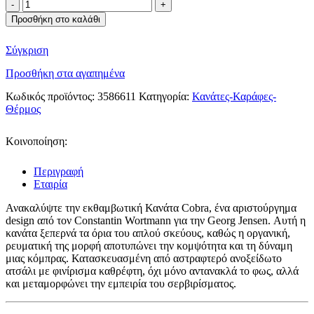
Georg
Jensen
Προσθήκη στο καλάθι
κανάτα
Cobra
Σύγκριση
ποσότητα
Προσθήκη στα αγαπημένα
Κωδικός προϊόντος:
3586611
Κατηγορία:
Κανάτες-Καράφες-
Θέρμος
Κοινοποίηση:
Περιγραφή
Εταιρία
Ανακαλύψτε την εκθαμβωτική Κανάτα Cobra, ένα αριστούργημα
design από τον Constantin Wortmann για την Georg Jensen. Αυτή η
κανάτα ξεπερνά τα όρια του απλού σκεύους, καθώς η οργανική,
ρευματική της μορφή αποτυπώνει την κομψότητα και τη δύναμη
μιας κόμπρας. Κατασκευασμένη από αστραφτερό ανοξείδωτο
ατσάλι με φινίρισμα καθρέφτη, όχι μόνο αντανακλά το φως, αλλά
και μεταμορφώνει την εμπειρία του σερβιρίσματος.