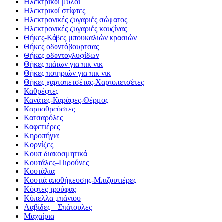
Ηλεκτρικοί μύλοι
Ηλεκτρικοί στίφτες
Ηλεκτρονικές ζυγαριές σώματος
Ηλεκτρονικές ζυγαριές κουζίνας
Θήκες-Κάβες μπουκαλιών κρασιών
Θήκες οδοντόβουρτσας
Θήκες οδοντογλυφίδων
Θήκες πιάτων για πικ νικ
Θήκες ποτηριών για πικ νικ
Θήκες χαρτοπετσέτας-Χαρτοπετσέτες
Καθρέφτες
Κανάτες-Καράφες-Θέρμος
Καρυοθραύστες
Κατσαρόλες
Καφετιέρες
Κηροπήγια
Κορνίζες
Κουπ διακοσμητικά
Κουτάλες–Πιρούνες
Κουτάλια
Κουτιά αποθήκευσης-Μπιζουτιέρες
Κόφτες τρούφας
Κύπελλα μπάνιου
Λαβίδες – Σπάτουλες
Μαχαίρια