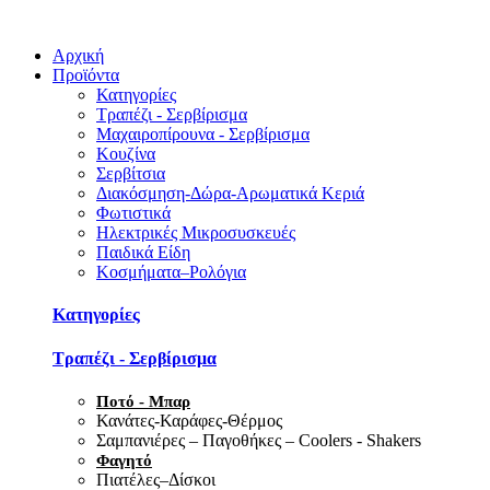
Αρχική
Προϊόντα
Κατηγορίες
Τραπέζι - Σερβίρισμα
Μαχαιροπίρουνα - Σερβίρισμα
Κουζίνα
Σερβίτσια
Διακόσμηση-Δώρα-Αρωματικά Κεριά
Φωτιστικά
Ηλεκτρικές Μικροσυσκευές
Παιδικά Είδη
Κοσμήματα–Ρολόγια
Κατηγορίες
Τραπέζι - Σερβίρισμα
Ποτό - Μπαρ
Κανάτες-Καράφες-Θέρμος
Σαμπανιέρες – Παγοθήκες – Coolers - Shakers
Φαγητό
Πιατέλες–Δίσκοι