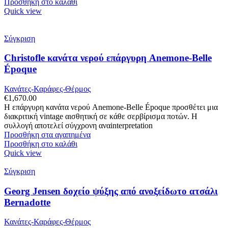
Προσθήκη στο καλάθι
Quick view
Σύγκριση
Christofle κανάτα νερού επάργυρη Anemone-Belle
Époque
Κανάτες-Καράφες-Θέρμος
€
1,670.00
Η επάργυρη κανάτα νερού Anemone-Belle Époque προσθέτει μια
διακριτική vintage αισθητική σε κάθε σερβίρισμα ποτών. Η
συλλογή αποτελεί σύγχρονη αναinterpretation
Προσθήκη στα αγαπημένα
Προσθήκη στο καλάθι
Quick view
Σύγκριση
Georg Jensen δοχείο ψύξης από ανοξείδωτο ατσάλι
Bernadotte
Κανάτες-Καράφες-Θέρμος