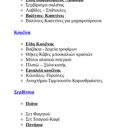
Σερβίρισμα σαλάτας
Λαβίδες – Σπάτουλες
Βαλίτσες- Κασετίνες
Βαλίτσες-Κασετίνες για μαχαιροπίρουνα
Κουζίνα
Είδη Κουζίνας
Βαζάκια - Δοχεία τροφίμων
Θήκες-Κάβες μπουκαλιών κρασιών
Μύλοι αλατιού-πιπεριού
Πλατώ – Ξύλα κοπής
Εργαλεία κουζίνας
Κουτάλες–Πιρούνες
Ανοιχτήρια-Τιρμπουσόν-Καρυοθραύστες
Σερβίτσια
Πιάτα
Σετ Φαγητού
Σεt Τσαγιού-Καφέ
Ποτήρια