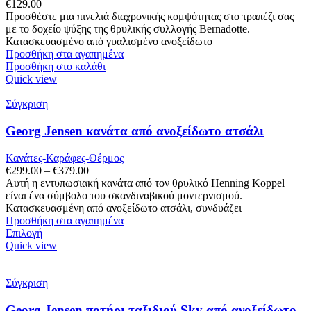
€
129.00
Προσθέστε μια πινελιά διαχρονικής κομψότητας στο τραπέζι σας
με το δοχείο ψύξης της θρυλικής συλλογής Bernadotte.
Κατασκευασμένο από γυαλισμένο ανοξείδωτο
Προσθήκη στα αγαπημένα
Προσθήκη στο καλάθι
Quick view
Σύγκριση
Georg Jensen κανάτα από ανοξείδωτο ατσάλι
Κανάτες-Καράφες-Θέρμος
Price
€
299.00
–
€
379.00
range:
Αυτή η εντυπωσιακή κανάτα από τον θρυλικό Henning Koppel
€299.00
είναι ένα σύμβολο του σκανδιναβικού μοντερνισμού.
through
Κατασκευασμένη από ανοξείδωτο ατσάλι, συνδυάζει
€379.00
Προσθήκη στα αγαπημένα
Αυτό
Επιλογή
το
Quick view
προϊόν
έχει
πολλαπλές
Σύγκριση
παραλλαγές.
Οι
Georg Jensen ποτήρι ταξιδιού Sky από ανοξείδωτο