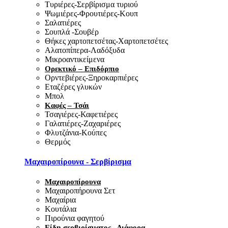
Τυριέρες-Σερβίρισμα τυριού
Ψωμιέρες-Φρουτιέρες-Κουπ
Σαλατιέρες
Σουπλά -Σουβέρ
Θήκες χαρτοπετσέτας-Χαρτοπετσέτες
Αλατοπίπερα-Λαδόξυδα
Μικροαντικείμενα
Ορεκτικό – Επιδόρπιο
Ορντεβιέρες-Ξηροκαρπιέρες
Εταζέρες γλυκών
Μπολ
Καφές – Τσάι
Τσαγιέρες-Καφετιέρες
Γαλατιέρες-Ζαχαριέρες
Φλυτζάνια-Κούπες
Θερμός
Μαχαιροπίρουνα - Σερβίρισμα
Μαχαιροπίρουνα
Μαχαιροπήρουνα Σετ
Μαχαίρια
Κουτάλια
Πιρούνια φαγητού
Είδη σερβιρίσματος - Διάφορα