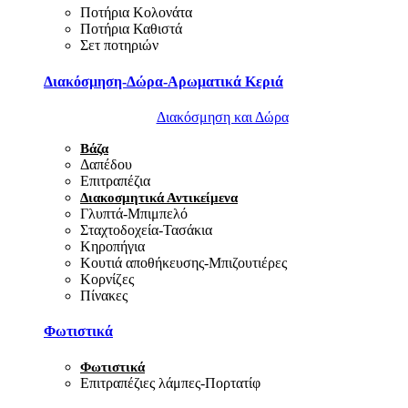
Ποτήρια Κολονάτα
Ποτήρια Καθιστά
Σετ ποτηριών
Διακόσμηση-Δώρα-Αρωματικά Κεριά
Διακόσμηση και Δώρα
Βάζα
Δαπέδου
Επιτραπέζια
Διακοσμητικά Αντικείμενα
Γλυπτά-Μπιμπελό
Σταχτοδοχεία-Τασάκια
Κηροπήγια
Κουτιά αποθήκευσης-Μπιζουτιέρες
Κορνίζες
Πίνακες
Φωτιστικά
Φωτιστικά
Επιτραπέζιες λάμπες-Πορτατίφ