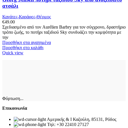
επιλογές
ατσάλι
μπορούν
να
Κανάτες-Καράφες-Θέρμος
επιλεγούν
€
49.00
στη
Σχεδιασμένο από τον Aurélien Barbry για τον σύγχρονο, δραστήριο
σελίδα
τρόπο ζωής, το ποτήρι ταξιδιού Sky συνδυάζει την κομψότητα με
του
την
προϊόντος
Προσθήκη στα αγαπημένα
Προσθήκη στο καλάθι
Quick view
Φόρτωση...
Επικοινωνία
Αμερικής & Ι Καζούλη, 85131, Ρόδος
Τηλ: +30 22410 27127