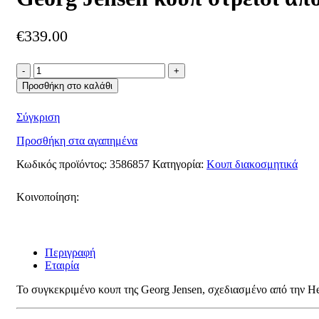
€
339.00
Georg
Jensen
Προσθήκη στο καλάθι
κουπ
στρείδι
Σύγκριση
από
ανοξείδωτο
Προσθήκη στα αγαπημένα
ατσάλι
ποσότητα
Κωδικός προϊόντος:
3586857
Κατηγορία:
Κουπ διακοσμητικά
Κοινοποίηση:
Περιγραφή
Εταιρία
Το συγκεκριμένο κουπ της Georg Jensen, σχεδιασμένο από την He