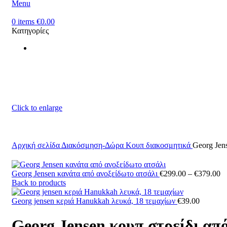
Menu
0
items
€
0.00
Κατηγορίες
Click to enlarge
Αρχική σελίδα
Διακόσμηση-Δώρα
Κουπ διακοσμητικά
Georg Jen
Pr
Georg Jensen κανάτα από ανοξείδωτο ατσάλι
€
299.00
–
€
379.00
ra
Back to products
€
th
Georg jensen κεριά Hanukkah λευκά, 18 τεμαχίων
€
39.00
€
Georg Jensen κουπ στρείδι απ