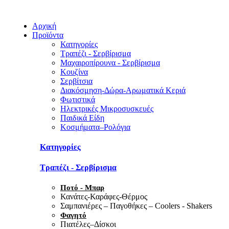
Αρχική
Προϊόντα
Κατηγορίες
Τραπέζι - Σερβίρισμα
Μαχαιροπίρουνα - Σερβίρισμα
Κουζίνα
Σερβίτσια
Διακόσμηση-Δώρα-Αρωματικά Κεριά
Φωτιστικά
Ηλεκτρικές Μικροσυσκευές
Παιδικά Είδη
Κοσμήματα–Ρολόγια
Κατηγορίες
Τραπέζι - Σερβίρισμα
Ποτό - Μπαρ
Κανάτες-Καράφες-Θέρμος
Σαμπανιέρες – Παγοθήκες – Coolers - Shakers
Φαγητό
Πιατέλες–Δίσκοι