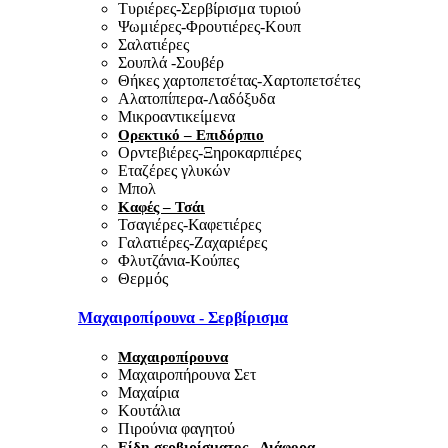
Τυριέρες-Σερβίρισμα τυριού
Ψωμιέρες-Φρουτιέρες-Κουπ
Σαλατιέρες
Σουπλά -Σουβέρ
Θήκες χαρτοπετσέτας-Χαρτοπετσέτες
Αλατοπίπερα-Λαδόξυδα
Μικροαντικείμενα
Ορεκτικό – Επιδόρπιο
Ορντεβιέρες-Ξηροκαρπιέρες
Εταζέρες γλυκών
Μπολ
Καφές – Τσάι
Τσαγιέρες-Καφετιέρες
Γαλατιέρες-Ζαχαριέρες
Φλυτζάνια-Κούπες
Θερμός
Μαχαιροπίρουνα - Σερβίρισμα
Μαχαιροπίρουνα
Μαχαιροπήρουνα Σετ
Μαχαίρια
Κουτάλια
Πιρούνια φαγητού
Είδη σερβιρίσματος - Διάφορα