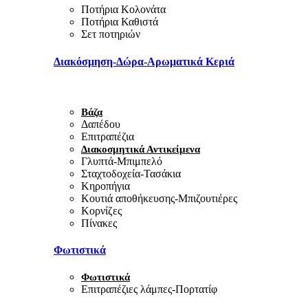
Ποτήρια Κολονάτα
Ποτήρια Καθιστά
Σετ ποτηριών
Διακόσμηση-Δώρα-Αρωματικά Κεριά
Βάζα
Δαπέδου
Επιτραπέζια
Διακοσμητικά Αντικείμενα
Γλυπτά-Μπιμπελό
Σταχτοδοχεία-Τασάκια
Κηροπήγια
Κουτιά αποθήκευσης-Μπιζουτιέρες
Κορνίζες
Πίνακες
Φωτιστικά
Φωτιστικά
Επιτραπέζιες λάμπες-Πορτατίφ