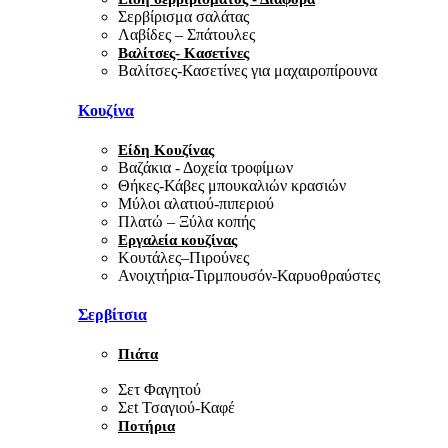
Σερβίρισμα σαλάτας
Λαβίδες – Σπάτουλες
Βαλίτσες- Κασετίνες
Βαλίτσες-Κασετίνες για μαχαιροπίρουνα
Κουζίνα
Είδη Κουζίνας
Βαζάκια - Δοχεία τροφίμων
Θήκες-Κάβες μπουκαλιών κρασιών
Μύλοι αλατιού-πιπεριού
Πλατώ – Ξύλα κοπής
Εργαλεία κουζίνας
Κουτάλες–Πιρούνες
Ανοιχτήρια-Τιρμπουσόν-Καρυοθραύστες
Σερβίτσια
Πιάτα
Σετ Φαγητού
Σεt Τσαγιού-Καφέ
Ποτήρια