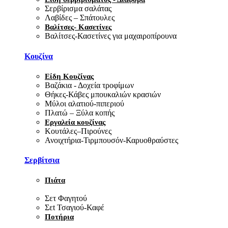
Σερβίρισμα σαλάτας
Λαβίδες – Σπάτουλες
Βαλίτσες- Κασετίνες
Βαλίτσες-Κασετίνες για μαχαιροπίρουνα
Κουζίνα
Είδη Κουζίνας
Βαζάκια - Δοχεία τροφίμων
Θήκες-Κάβες μπουκαλιών κρασιών
Μύλοι αλατιού-πιπεριού
Πλατώ – Ξύλα κοπής
Εργαλεία κουζίνας
Κουτάλες–Πιρούνες
Ανοιχτήρια-Τιρμπουσόν-Καρυοθραύστες
Σερβίτσια
Πιάτα
Σετ Φαγητού
Σεt Τσαγιού-Καφέ
Ποτήρια