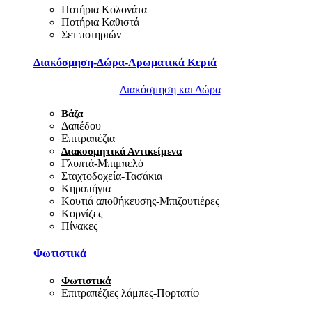
Ποτήρια Κολονάτα
Ποτήρια Καθιστά
Σετ ποτηριών
Διακόσμηση-Δώρα-Αρωματικά Κεριά
Διακόσμηση και Δώρα
Βάζα
Δαπέδου
Επιτραπέζια
Διακοσμητικά Αντικείμενα
Γλυπτά-Μπιμπελό
Σταχτοδοχεία-Τασάκια
Κηροπήγια
Κουτιά αποθήκευσης-Μπιζουτιέρες
Κορνίζες
Πίνακες
Φωτιστικά
Φωτιστικά
Επιτραπέζιες λάμπες-Πορτατίφ