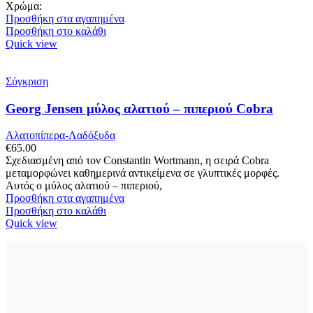
Χρώμα:
Προσθήκη στα αγαπημένα
Προσθήκη στο καλάθι
Quick view
Σύγκριση
Georg Jensen μύλος αλατιού – πιπεριού Cobra
Αλατοπίπερα-Λαδόξυδα
€
65.00
Σχεδιασμένη από τον Constantin Wortmann, η σειρά Cobra
μεταμορφώνει καθημερινά αντικείμενα σε γλυπτικές μορφές.
Αυτός ο μύλος αλατιού – πιπεριού,
Προσθήκη στα αγαπημένα
Προσθήκη στο καλάθι
Quick view