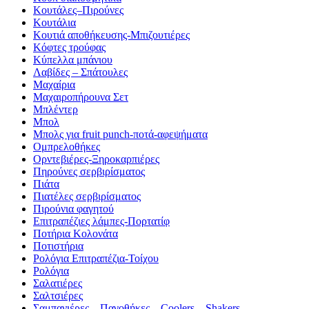
Κουτάλες–Πιρούνες
Κουτάλια
Κουτιά αποθήκευσης-Μπιζουτιέρες
Κόφτες τρούφας
Κύπελλα μπάνιου
Λαβίδες – Σπάτουλες
Μαχαίρια
Μαχαιροπήρουνα Σετ
Μπλέντερ
Μπολ
Μπολς για fruit punch-ποτά-αφεψήματα
Ομπρελοθήκες
Ορντεβιέρες-Ξηροκαρπιέρες
Πηρούνες σερβιρίσματος
Πιάτα
Πιατέλες σερβιρίσματος
Πιρούνια φαγητού
Επιτραπέζιες λάμπες-Πορτατίφ
Ποτήρια Κολονάτα
Ποτιστήρια
Ρολόγια Επιτραπέζια-Τοίχου
Ρολόγια
Σαλατιέρες
Σαλτσιέρες
Σαμπανιέρες – Παγοθήκες – Coolers – Shakers