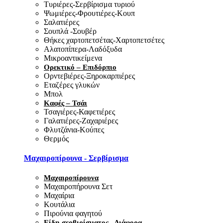
Τυριέρες-Σερβίρισμα τυριού
Ψωμιέρες-Φρουτιέρες-Κουπ
Σαλατιέρες
Σουπλά -Σουβέρ
Θήκες χαρτοπετσέτας-Χαρτοπετσέτες
Αλατοπίπερα-Λαδόξυδα
Μικροαντικείμενα
Ορεκτικό – Επιδόρπιο
Ορντεβιέρες-Ξηροκαρπιέρες
Εταζέρες γλυκών
Μπολ
Καφές – Τσάι
Τσαγιέρες-Καφετιέρες
Γαλατιέρες-Ζαχαριέρες
Φλυτζάνια-Κούπες
Θερμός
Μαχαιροπίρουνα - Σερβίρισμα
Μαχαιροπίρουνα
Μαχαιροπήρουνα Σετ
Μαχαίρια
Κουτάλια
Πιρούνια φαγητού
Είδη σερβιρίσματος - Διάφορα