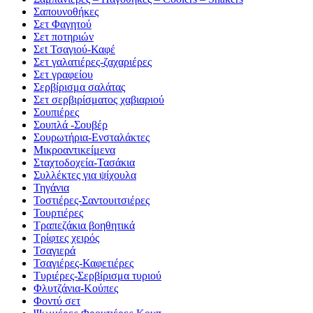
Σαπουνοθήκες
Σετ Φαγητού
Σετ ποτηριών
Σεt Τσαγιού-Καφέ
Σετ γαλατιέρες-ζαχαριέρες
Σετ γραφείου
Σερβίρισμα σαλάτας
Σετ σερβιρίσματος χαβιαριού
Σουπιέρες
Σουπλά -Σουβέρ
Σουρωτήρια-Ενσταλάκτες
Μικροαντικείμενα
Σταχτοδοχεία-Τασάκια
Συλλέκτες για ψίχουλα
Τηγάνια
Τοστιέρες-Σαντουιτσιέρες
Τουρτιέρες
Τραπεζάκια βοηθητικά
Τρίφτες χειρός
Τσαγιερά
Τσαγιέρες-Καφετιέρες
Τυριέρες-Σερβίρισμα τυριού
Φλυτζάνια-Κούπες
Φοντύ σετ