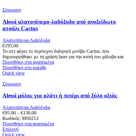
Σύγκριση
Alessi αλατοπίπερο-λαδόξυδο από ανοξείδωτο
ατσάλι Cactus
Αλατοπίπερα-Λαδόξυδα
€
195.00
Το σετ φέρει το περίτεχνο διάτρητό μοτίβο Cactus, που
δημιουργήθηκε με τη χρήση laser για την κοπή του χάλυβα και
Προσθήκη στα αγαπημένα
Προσθήκη στο καλάθι
Quick view
Σύγκριση
Alessi μύλος για αλάτι ή πιπέρι από ξύλο οξιάς
Αλατοπίπερα-Λαδόξυδα
Price
€
95.00
–
€
130.00
range:
Κωδικός: MS0212
€95.00
Προσθήκη στα αγαπημένα
Αυτό
through
Επιλογή
το
€130.00
Quick view