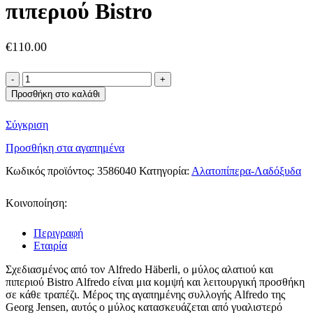
πιπεριού Bistro
€
110.00
Georg
Jensen
Προσθήκη στο καλάθι
μύλος
αλατιού
Σύγκριση
-
πιπεριού
Προσθήκη στα αγαπημένα
Bistro
ποσότητα
Κωδικός προϊόντος:
3586040
Κατηγορία:
Αλατοπίπερα-Λαδόξυδα
Κοινοποίηση:
Περιγραφή
Εταιρία
Σχεδιασμένος από τον Alfredo Häberli, ο μύλος αλατιού και
πιπεριού Bistro Alfredo είναι μια κομψή και λειτουργική προσθήκη
σε κάθε τραπέζι. Μέρος της αγαπημένης συλλογής Alfredo της
Georg Jensen, αυτός ο μύλος κατασκευάζεται από γυαλιστερό