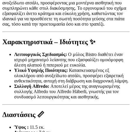
ανοξείδωτο ατσάλι, προσφέροντας μια μοντέρνα αισθητική που
συμπληρώνει κάθε στυλ διακόσμησης. Το εργονομικό του σχήμα
εξασφαλίζει άνετο κράτημα και εύκολη χρήση, καθιστώντας τον
ιδανικό για να προσθέσετε τη σωστή ποσότητα γεύσης στα πιάτα
σας, τόσο κατά την προετοιμασία όσο και στο τραπέζι.
Χαρακτηριστικά – Ιδιότητες ✨
Λειτουργικός Σχεδιασμός:
Ο μύλος Bistro διαθέτει έναν
ισχυρό μηχανισμό λείανσης που εξασφαλίζει ομοιόμορφη
άλεση αλατιού ή πιπεριού με ευκολία.
Υλικό Υψηλής Ποιότητας:
Κατασκευασμένος εξ
ολοκλήρου από ανοξείδωτο ατσάλι, προσφέρει εξαιρετική
ανθεκτικότητα, αντοχή στη διάβρωση και διαχρονική λάμψη.
Συλλογή Alfredo:
Αποτελεί μέρος της αναγνωρισμένης
συλλογής Alfredo του Alfredo Häberli, γνωστής για τον
συνδυασμό λειτουργικότητας και αισθητικής.
Διαστάσεις 📏
Ύψος :
11.5 εκ.