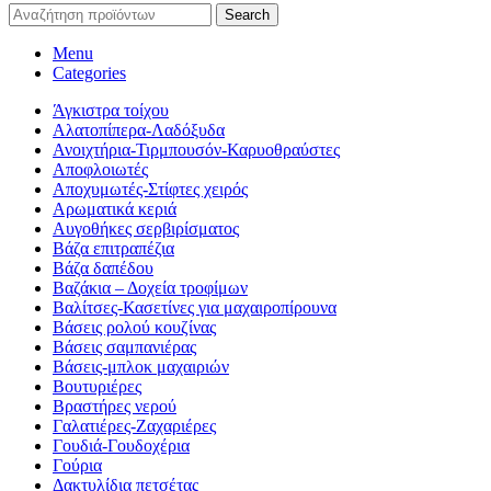
Search
Menu
Categories
Άγκιστρα τοίχου
Αλατοπίπερα-Λαδόξυδα
Ανοιχτήρια-Τιρμπουσόν-Καρυοθραύστες
Αποφλοιωτές
Αποχυμωτές-Στίφτες χειρός
Αρωματικά κεριά
Αυγοθήκες σερβιρίσματος
Βάζα επιτραπέζια
Βάζα δαπέδου
Βαζάκια – Δοχεία τροφίμων
Βαλίτσες-Κασετίνες για μαχαιροπίρουνα
Βάσεις ρολού κουζίνας
Βάσεις σαμπανιέρας
Βάσεις-μπλοκ μαχαιριών
Βουτυριέρες
Βραστήρες νερού
Γαλατιέρες-Ζαχαριέρες
Γουδιά-Γουδοχέρια
Γούρια
Δακτυλίδια πετσέτας