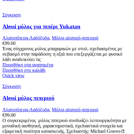
προϊόν
έχει
πολλαπλές
Σύγκριση
παραλλαγές.
Οι
Alessi μύλος για πιπέρι Yukatan
επιλογές
μπορούν
Αλατοπίπερα-Λαδόξυδα
,
Μύλοι αλατιού-πιπεριού
να
€
99.00
επιλεγούν
Ένας σύγχρονος μύλος μπαχαρικών με στυλ, σχεδιασμένος με
στη
σεβασμό στην παράδοση: η οξιά που επεξεργάζεται με φυσικό
σελίδα
λάδι αναδεικνύει τις
του
Προσθήκη στα αγαπημένα
προϊόντος
Προσθήκη στο καλάθι
Quick view
Σύγκριση
Alessi μύλος πιπεριού
Αλατοπίπερα-Λαδόξυδα
,
Μύλοι αλατιού-πιπεριού
€
99.00
Ο συγκεκριμένος μύλος πιπεριού συνδυάζει λειτουργικότητα με
μοναδική αισθητική, χαρακτηριστικά, σχεδιαστικά στοιχεία και
εξαιρετική ποιότητα κατασκευής. Σχεδιαστής: Michael Graves🎨