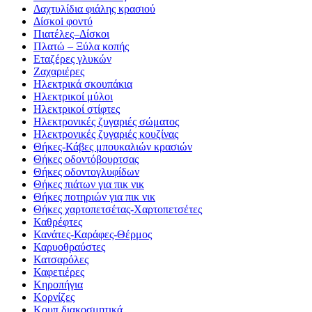
Δαχτυλίδια φιάλης κρασιού
Δίσκοi φοντύ
Πιατέλες–Δίσκοι
Πλατώ – Ξύλα κοπής
Εταζέρες γλυκών
Ζαχαριέρες
Ηλεκτρικά σκουπάκια
Ηλεκτρικοί μύλοι
Ηλεκτρικοί στίφτες
Ηλεκτρονικές ζυγαριές σώματος
Ηλεκτρονικές ζυγαριές κουζίνας
Θήκες-Κάβες μπουκαλιών κρασιών
Θήκες οδοντόβουρτσας
Θήκες οδοντογλυφίδων
Θήκες πιάτων για πικ νικ
Θήκες ποτηριών για πικ νικ
Θήκες χαρτοπετσέτας-Χαρτοπετσέτες
Καθρέφτες
Κανάτες-Καράφες-Θέρμος
Καρυοθραύστες
Κατσαρόλες
Καφετιέρες
Κηροπήγια
Κορνίζες
Κουπ διακοσμητικά