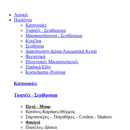
Αρχική
Προϊόντα
Κατηγορίες
Τραπέζι - Σερβίρισμα
Μαχαιροπίρουνα - Σερβίρισμα
Κουζίνα
Σερβίτσια
Διακόσμηση-Δώρα-Αρωματικά Κεριά
Φωτιστικά
Ηλεκτρικές Μικροσυσκευές
Παιδικά Είδη
Κοσμήματα–Ρολόγια
Κατηγορίες
Τραπέζι - Σερβίρισμα
Ποτό - Μπαρ
Κανάτες-Καράφες-Θέρμος
Σαμπανιέρες – Παγοθήκες – Coolers - Shakers
Φαγητό
Πιατέλες–Δίσκοι