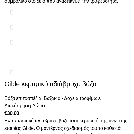
συμβολικό στοιχείο που αναδεικνύει την τρυφερότητα,
Αυτό
το
προϊόν
έχει
πολλαπλές
παραλλαγές.
Οι
επιλογές
Gilde κεραμικό αδιάβροχο βάζο
μπορούν
να
επιλεγούν
Βάζα επιτραπέζια
,
Βαζάκια - Δοχεία τροφίμων
,
στη
Διακόσμηση-Δώρα
σελίδα
€
30.00
του
Εντυπωσιακό αδιάβροχο βάζο από κεραμικό, της γνωστής
προϊόντος
εταιρίας Gilde. Ο μοντέρνος σχεδιασμός του το καθιστά