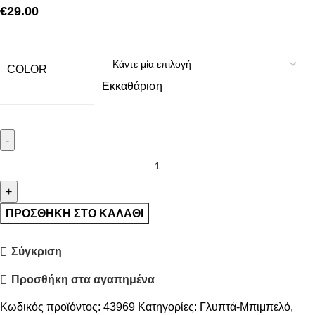
€
29.00
COLOR
Εκκαθάριση
Gilde
διακοσμητική
κεραμική
καρδιά
ΠΡΟΣΘΉΚΗ ΣΤΟ ΚΑΛΆΘΙ
ποσότητα
Σύγκριση
Προσθήκη στα αγαπημένα
Κωδικός προϊόντος:
43969
Κατηγορίες:
Γλυπτά-Μπιμπελό
,