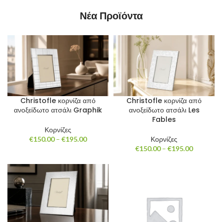
Νέα Προϊόντα
Christofle κορνίζα από
Christofle κορνίζα από
ανοξείδωτο ατσάλι Les
ανοξείδωτο ατσάλι Graphik
Fables
Κορνίζες
Price
Κορνίζες
€
150.00
–
€
195.00
Price
range:
€
150.00
–
€
195.00
range:
€150.00
€150.00
through
through
€195.00
€195.00