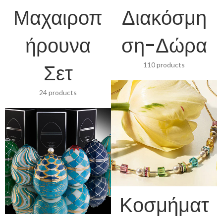
Μαχαιροπ
Διακόσμη
ήρουνα
ση-Δώρα
Σετ
110 products
24 products
Κοσμήματ