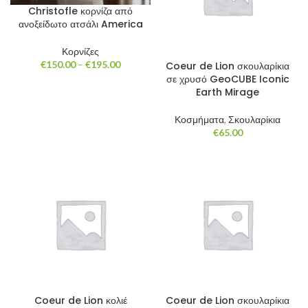
Christofle κορνίζα από
ανοξείδωτο ατσάλι America
Κορνίζες
Price
€
150.00
–
€
195.00
Coeur de Lion σκουλαρίκια
range:
σε χρυσό GeoCUBE Iconic
€150.00
Earth Mirage
through
€195.00
Κοσμήματα
,
Σκουλαρίκια
€
65.00
Coeur de Lion κολιέ
Coeur de Lion σκουλαρίκια