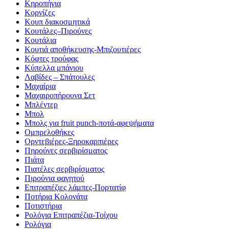
Κηροπήγια
Κορνίζες
Κουπ διακοσμητικά
Κουτάλες–Πιρούνες
Κουτάλια
Κουτιά αποθήκευσης-Μπιζουτιέρες
Κόφτες τρούφας
Κύπελλα μπάνιου
Λαβίδες – Σπάτουλες
Μαχαίρια
Μαχαιροπήρουνα Σετ
Μπλέντερ
Μπολ
Μπολς για fruit punch-ποτά-αφεψήματα
Ομπρελοθήκες
Ορντεβιέρες-Ξηροκαρπιέρες
Πηρούνες σερβιρίσματος
Πιάτα
Πιατέλες σερβιρίσματος
Πιρούνια φαγητού
Επιτραπέζιες λάμπες-Πορτατίφ
Ποτήρια Κολονάτα
Ποτιστήρια
Ρολόγια Επιτραπέζια-Τοίχου
Ρολόγια