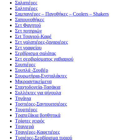
Σαλατιέρες
Σαλτσιέρες
Σαμπανιέρες – Παγοθήκες – Coolers – Shakers
Σαπουνοθήκες
Σετ Φαγητού
Σετ ποτηριών
Σεt Τσαγιού-Καφέ
Σετ γαλατιέρες-ζαχαριέρες
Σετ γραφείου
Σερβίρισμα σαλάτας
Σετ σερβιρίσματος χαβιαριού
Σουπιέρες
Σουπλά -Σουβέρ
Σουρωτήρια-Ενσταλάκτες
Μικροαντικείμενα
Σταχτοδοχεία-Τασάκια
Συλλέκτες για ψίχουλα
Τηγάνια
Τοστιέρες-Σαντουιτσιέρες
Τουρτιέρες
Τραπεζάκια βοηθητικά
Τρίφτες χειρός
Τσαγιερά
Τσαγιέρες-Καφετιέρες
Τυριέρες-Σερβίρισμα τυριού