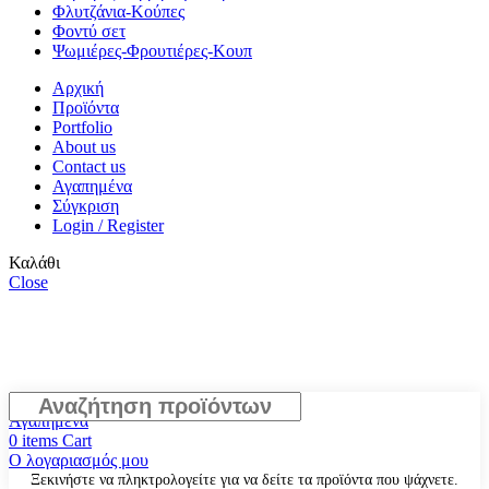
Φλυτζάνια-Κούπες
Φοντύ σετ
Ψωμιέρες-Φρουτιέρες-Κουπ
Αρχική
Προϊόντα
Portfolio
About us
Contact us
Αγαπημένα
Σύγκριση
Login / Register
Καλάθι
Close
Κατάστημα
Αγαπημένα
0
items
Cart
Ο λογαριασμός μου
Ξεκινήστε να πληκτρολογείτε για να δείτε τα προϊόντα που ψάχνετε.