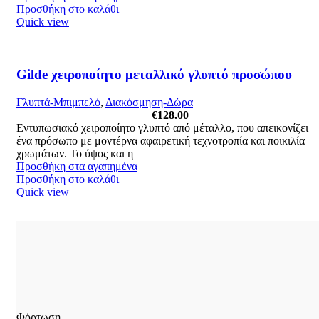
Προσθήκη στο καλάθι
Quick view
Gilde χειροποίητο μεταλλικό γλυπτό προσώπου
Γλυπτά-Μπιμπελό
,
Διακόσμηση-Δώρα
€
128.00
Εντυπωσιακό χειροποίητο γλυπτό από μέταλλο, που απεικονίζει
ένα πρόσωπο με μοντέρνα αφαιρετική τεχνοτροπία και ποικιλία
χρωμάτων. Το ύψος και η
Προσθήκη στα αγαπημένα
Προσθήκη στο καλάθι
Quick view
Φόρτωση...