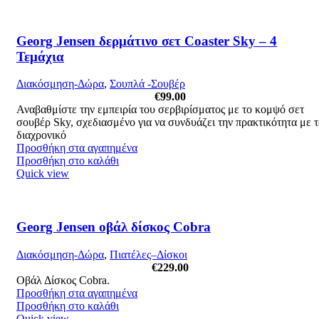
Georg Jensen δερμάτινο σετ Coaster Sky – 4
Τεμάχια
Διακόσμηση-Δώρα
,
Σουπλά -Σουβέρ
€
99.00
Αναβαθμίστε την εμπειρία του σερβιρίσματος με το κομψό σετ
σουβέρ Sky, σχεδιασμένο για να συνδυάζει την πρακτικότητα με 
διαχρονικό
Προσθήκη στα αγαπημένα
Προσθήκη στο καλάθι
Quick view
Georg Jensen οβάλ δίσκος Cobra
Διακόσμηση-Δώρα
,
Πιατέλες–Δίσκοι
€
229.00
Οβάλ Δίσκος Cobra.
Προσθήκη στα αγαπημένα
Προσθήκη στο καλάθι
Quick view