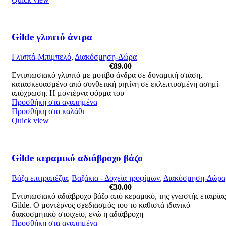
Gilde γλυπτό άντρα
Γλυπτά-Μπιμπελό
,
Διακόσμηση-Δώρα
€
89.00
Εντυπωσιακό γλυπτό με μοτίβο άνδρα σε δυναμική στάση,
κατασκευασμένο από συνθετική ρητίνη σε εκλεπτυσμένη ασημί
απόχρωση. Η μοντέρνα φόρμα του
Προσθήκη στα αγαπημένα
Προσθήκη στο καλάθι
Quick view
Gilde κεραμικό αδιάβροχο βάζο
Βάζα επιτραπέζια
,
Βαζάκια - Δοχεία τροφίμων
,
Διακόσμηση-Δώρα
€
30.00
Εντυπωσιακό αδιάβροχο βάζο από κεραμικό, της γνωστής εταιρίας
Gilde. Ο μοντέρνος σχεδιασμός του το καθιστά ιδανικό
διακοσμητικό στοιχείο, ενώ η αδιάβροχη
Προσθήκη στα αγαπημένα