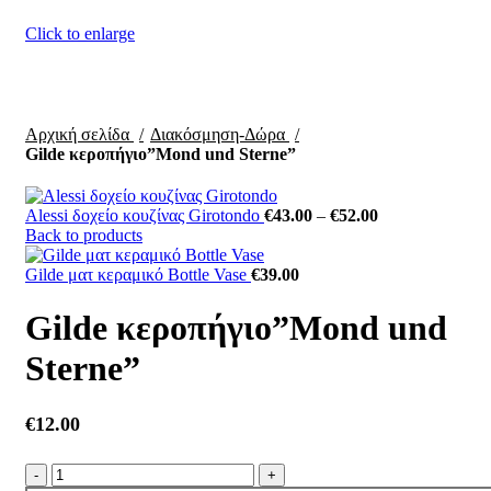
Click to enlarge
Αρχική σελίδα
Διακόσμηση-Δώρα
Gilde κεροπήγιο”Mond und Sterne”
Price
Alessi δοχείο κουζίνας Girotondo
€
43.00
–
€
52.00
range:
Back to products
€43.00
through
Gilde ματ κεραμικό Bottle Vase
€
39.00
€52.00
Gilde κεροπήγιο”Mond und
Sterne”
€
12.00
Gilde