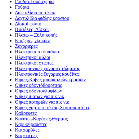
Γουδιά-Γουδοχέρια
Γούρια
Δακτυλίδια πετσέτας
Δαχτυλίδια φιάλης κρασιού
Δίσκοi φοντύ
Πιατέλες–Δίσκοι
Πλατώ – Ξύλα κοπής
Εταζέρες γλυκών
Ζαχαριέρες
Ηλεκτρικά σκουπάκια
Ηλεκτρικοί μύλοι
Ηλεκτρικοί στίφτες
Ηλεκτρονικές ζυγαριές σώματος
Ηλεκτρονικές ζυγαριές κουζίνας
Θήκες-Κάβες μπουκαλιών κρασιών
Θήκες οδοντόβουρτσας
Θήκες οδοντογλυφίδων
Θήκες πιάτων για πικ νικ
Θήκες ποτηριών για πικ νικ
Θήκες χαρτοπετσέτας-Χαρτοπετσέτες
Καθρέφτες
Κανάτες-Καράφες-Θέρμος
Καρυοθραύστες
Κατσαρόλες
Καφετιέρες