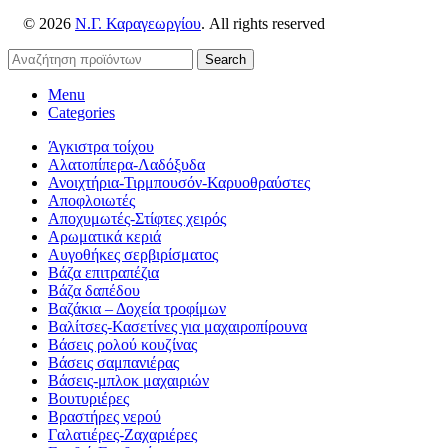
© 2026
Ν.Γ. Καραγεωργίου
. All rights reserved
Search
Menu
Categories
Άγκιστρα τοίχου
Αλατοπίπερα-Λαδόξυδα
Ανοιχτήρια-Τιρμπουσόν-Καρυοθραύστες
Αποφλοιωτές
Αποχυμωτές-Στίφτες χειρός
Αρωματικά κεριά
Αυγοθήκες σερβιρίσματος
Βάζα επιτραπέζια
Βάζα δαπέδου
Βαζάκια – Δοχεία τροφίμων
Βαλίτσες-Κασετίνες για μαχαιροπίρουνα
Βάσεις ρολού κουζίνας
Βάσεις σαμπανιέρας
Βάσεις-μπλοκ μαχαιριών
Βουτυριέρες
Βραστήρες νερού
Γαλατιέρες-Ζαχαριέρες