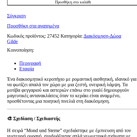
κεροπήγιο"Mond
Προσθήκη στο καλάθι
und
Sterne"
Σύγκριση
ποσότητα
Προσθήκη στα αγαπημένα
Κωδικός προϊόντος:
27452
Κατηγορία:
Διακόσμηση-Δώρα
Gilde
Κοινοποίηση:
Περιγραφή
Εταιρία
Ένα διακοσμητικό κεροπήγιο με ρομαντική αισθητική, ιδανικό για
να φωτίζει απαλά τον χώρο με μια ζεστή, ονειρική λάμψη. Τα
μοτίβα φεγγαριού και αστεριών επάνω στο γυαλί δημιουργούν
μαγευτικές αντανακλάσεις όταν το κεράκι είναι αναμμένο,
προσθέτοντας μια ποιητική πινελιά στη διακόσμηση.
🎨
Σχεδίαση / Σχεδιαστής
Η σειρά “Mond und Sterne” σχεδιάστηκε με έμπνευση από τον
νυχτερινό ουρανό, συνδυάζοντας απλά γεωμετρικά σχήματα με