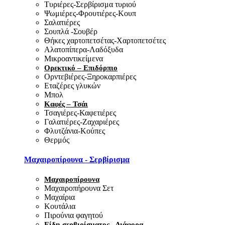
Τυριέρες-Σερβίρισμα τυριού
Ψωμιέρες-Φρουτιέρες-Κουπ
Σαλατιέρες
Σουπλά -Σουβέρ
Θήκες χαρτοπετσέτας-Χαρτοπετσέτες
Αλατοπίπερα-Λαδόξυδα
Μικροαντικείμενα
Ορεκτικό – Επιδόρπιο
Ορντεβιέρες-Ξηροκαρπιέρες
Εταζέρες γλυκών
Μπολ
Καφές – Τσάι
Τσαγιέρες-Καφετιέρες
Γαλατιέρες-Ζαχαριέρες
Φλυτζάνια-Κούπες
Θερμός
Μαχαιροπίρουνα - Σερβίρισμα
Μαχαιροπίρουνα
Μαχαιροπήρουνα Σετ
Μαχαίρια
Κουτάλια
Πιρούνια φαγητού
Είδη σερβιρίσματος - Διάφορα