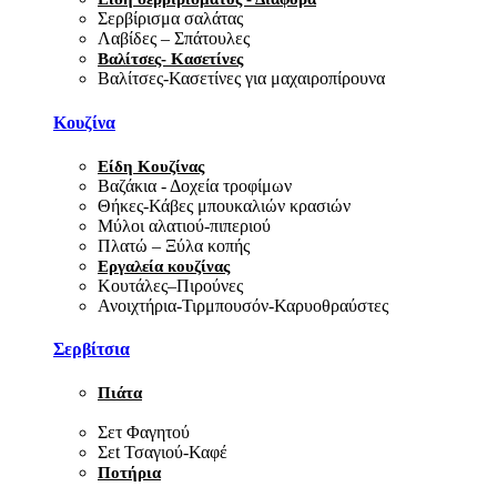
Σερβίρισμα σαλάτας
Λαβίδες – Σπάτουλες
Βαλίτσες- Κασετίνες
Βαλίτσες-Κασετίνες για μαχαιροπίρουνα
Κουζίνα
Είδη Κουζίνας
Βαζάκια - Δοχεία τροφίμων
Θήκες-Κάβες μπουκαλιών κρασιών
Μύλοι αλατιού-πιπεριού
Πλατώ – Ξύλα κοπής
Εργαλεία κουζίνας
Κουτάλες–Πιρούνες
Ανοιχτήρια-Τιρμπουσόν-Καρυοθραύστες
Σερβίτσια
Πιάτα
Σετ Φαγητού
Σεt Τσαγιού-Καφέ
Ποτήρια