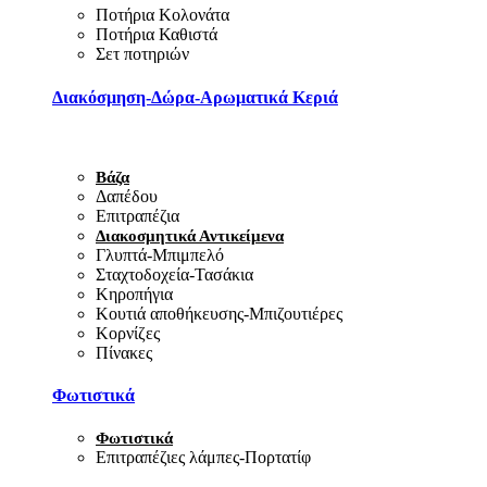
Ποτήρια Κολονάτα
Ποτήρια Καθιστά
Σετ ποτηριών
Διακόσμηση-Δώρα-Αρωματικά Κεριά
Βάζα
Δαπέδου
Επιτραπέζια
Διακοσμητικά Αντικείμενα
Γλυπτά-Μπιμπελό
Σταχτοδοχεία-Τασάκια
Κηροπήγια
Κουτιά αποθήκευσης-Μπιζουτιέρες
Κορνίζες
Πίνακες
Φωτιστικά
Φωτιστικά
Επιτραπέζιες λάμπες-Πορτατίφ