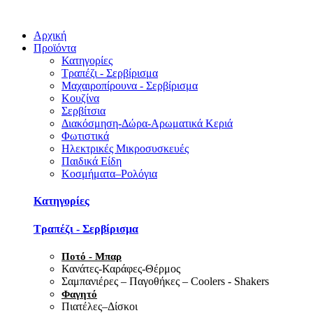
Αρχική
Προϊόντα
Κατηγορίες
Τραπέζι - Σερβίρισμα
Μαχαιροπίρουνα - Σερβίρισμα
Κουζίνα
Σερβίτσια
Διακόσμηση-Δώρα-Αρωματικά Κεριά
Φωτιστικά
Ηλεκτρικές Μικροσυσκευές
Παιδικά Είδη
Κοσμήματα–Ρολόγια
Κατηγορίες
Τραπέζι - Σερβίρισμα
Ποτό - Μπαρ
Κανάτες-Καράφες-Θέρμος
Σαμπανιέρες – Παγοθήκες – Coolers - Shakers
Φαγητό
Πιατέλες–Δίσκοι