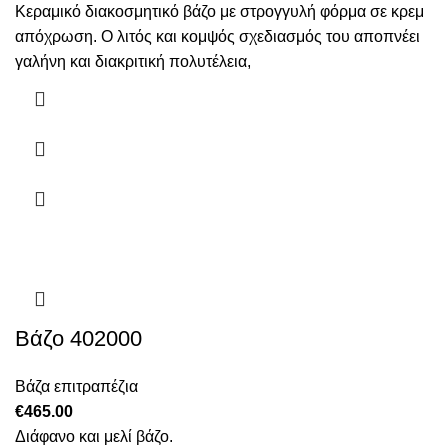
range:
Κεραμικό διακοσμητικό βάζο με στρογγυλή φόρμα σε κρεμ
€40.00
απόχρωση. Ο λιτός και κομψός σχεδιασμός του αποπνέει
through
γαλήνη και διακριτική πολυτέλεια,
€50.00
Αυτό
το
προϊόν
έχει
πολλαπλές
παραλλαγές.
Οι
επιλογές
Βάζο 402000
μπορούν
να
επιλεγούν
Βάζα επιτραπέζια
στη
€
465.00
σελίδα
Διάφανο και μελί βάζο.