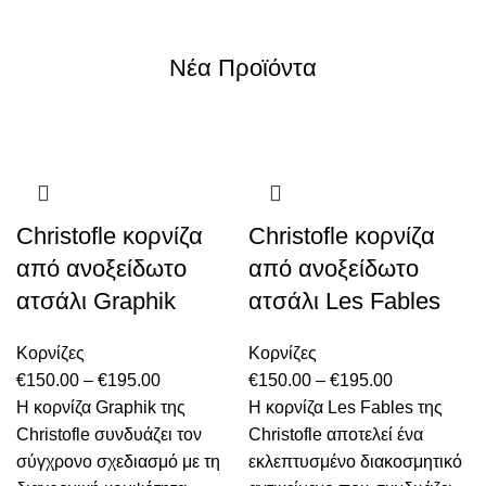
Νέα Προϊόντα
Christofle κορνίζα
Christofle κορνίζα
από ανοξείδωτο
από ανοξείδωτο
ατσάλι Graphik
ατσάλι Les Fables
Κορνίζες
Κορνίζες
Price
Price
€
150.00
–
€
195.00
€
150.00
–
€
195.00
range:
range:
Η κορνίζα Graphik της
Η κορνίζα Les Fables της
€150.00
€150.00
Christofle συνδυάζει τον
Christofle αποτελεί ένα
through
through
σύγχρονο σχεδιασμό με τη
εκλεπτυσμένο διακοσμητικό