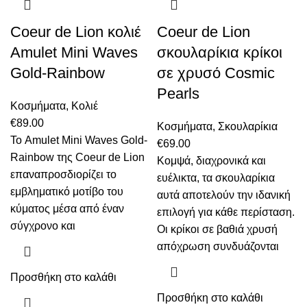
Οι
επιλογές
Coeur de Lion κολιέ
Coeur de Lion
μπορούν
Amulet Mini Waves
σκουλαρίκια κρίκοι
να
επιλεγούν
Gold-Rainbow
σε χρυσό Cosmic
στη
Pearls
σελίδα
Κοσμήματα
,
Κολιέ
του
€
89.00
Κοσμήματα
,
Σκουλαρίκια
προϊόντος
Το Amulet Mini Waves Gold-
€
69.00
Rainbow της Coeur de Lion
Κομψά, διαχρονικά και
επαναπροσδιορίζει το
ευέλικτα, τα σκουλαρίκια
εμβληματικό μοτίβο του
αυτά αποτελούν την ιδανική
κύματος μέσα από έναν
επιλογή για κάθε περίσταση.
σύγχρονο και
Οι κρίκοι σε βαθιά χρυσή
απόχρωση συνδυάζονται
Προσθήκη στο καλάθι
Προσθήκη στο καλάθι