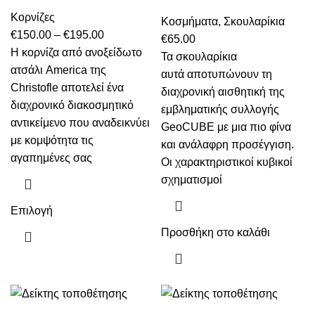
στη
του
Κορνίζες
σελίδα
προϊόντος
Κοσμήματα
,
Σκουλαρίκια
Price
€
150.00
–
€
195.00
του
€
65.00
range:
Η κορνίζα από ανοξείδωτο
προϊόντος
Τα σκουλαρίκια
€150.00
ατσάλι America της
αυτά αποτυπώνουν τη
through
Christofle αποτελεί ένα
διαχρονική αισθητική της
€195.00
διαχρονικό διακοσμητικό
εμβληματικής συλλογής
αντικείμενο που αναδεικνύει
GeoCUBE με μια πιο φίνα
με κομψότητα τις
και ανάλαφρη προσέγγιση.
αγαπημένες σας
Οι χαρακτηριστικοί κυβικοί
σχηματισμοί
Αυτό
Επιλογή
το
Προσθήκη στο καλάθι
προϊόν
έχει
πολλαπλές
παραλλαγές.