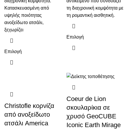
€195.00
€195.00
διαχρονική κομψότητα.
αντικείμενο που συνδυάζει
Κατασκευασμένη από
τη διαχρονική κομψότητα με
υψηλής ποιότητας
τη ρομαντική αισθητική.
ανοξείδωτο ατσάλι,
ξεχωρίζει
Αυτό
Επιλογή
το
Αυτό
προϊόν
Επιλογή
το
έχει
προϊόν
πολλαπλές
έχει
παραλλαγές.
πολλαπλές
Οι
παραλλαγές.
επιλογές
Οι
μπορούν
Coeur de Lion
επιλογές
να
Christofle κορνίζα
σκουλαρίκια σε
μπορούν
επιλεγούν
από ανοξείδωτο
χρυσό GeoCUBE
να
στη
ατσάλι America
επιλεγούν
σελίδα
Iconic Earth Mirage