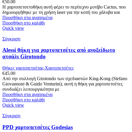
€
50.00
Η χαρτοπετσετοθήκη αυτή φέρει το περίτεχνο μοτίβο Cactus, που
δημιουργήθηκε με τη χρήση laser για την κοπή του χάλυβα και
Προσθήκη στα αγαπημένα
Προσθήκη στο καλάθι
Quick view
Σύγκριση
Alessi θήκη για χαρτοπετσέτες από ανοξείδωτο
ατσάλι Girotondo
Θήκες χαρτοπετσέτας-Χαρτοπετσέτες
€
45.00
Από την συλλογή Girotondo των σχεδιαστών King-Kong (Stefano
Giovannoni & Guido Venturini), αυτή η θήκη για χαρτοπετσέτες
συνδυάζει λειτουργικότητα με
Προσθήκη στα αγαπημένα
Προσθήκη στο καλάθι
Quick view
Σύγκριση
PPD χαρτοπετσέτες Godesias