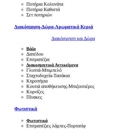
Ποτήρια Κολονάτα
Ποτήρια Καθιστά
Σετ ποτηριών
Διακόσμηση-Δώρα-Αρωματικά Κεριά
Διακόσμηση και Δώρα
Βάζα
Δαπέδου
Επιτραπέζια
Διακοσμητικά Αντικείμενα
Γλυπτά-Μπιμπελό
Σταχτοδοχεία-Τασάκια
Κηροπήγια
Κουτιά αποθήκευσης-Μπιζουτιέρες
Κορνίζες
Πίνακες
Φωτιστικά
Φωτιστικά
Επιτραπέζιες λάμπες-Πορτατίφ