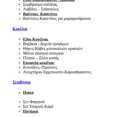
Σερβίρισμα σαλάτας
Λαβίδες – Σπάτουλες
Βαλίτσες- Κασετίνες
Βαλίτσες-Κασετίνες για μαχαιροπίρουνα
Κουζίνα
Είδη Κουζίνας
Βαζάκια - Δοχεία τροφίμων
Θήκες-Κάβες μπουκαλιών κρασιών
Μύλοι αλατιού-πιπεριού
Πλατώ – Ξύλα κοπής
Εργαλεία κουζίνας
Κουτάλες–Πιρούνες
Ανοιχτήρια-Τιρμπουσόν-Καρυοθραύστες
Σερβίτσια
Πιάτα
Σετ Φαγητού
Σεt Τσαγιού-Καφέ
Ποτήρια