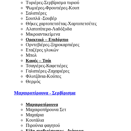
Τυριέρες-Σερβίρισμα τυριού
Ψωμιέρες-Φρουτιέρες-Κουπ
Σαλατιέρες
Σουπλά -Σουβέρ
Θήκες χαρτοπετσέτας-Χαρτοπετσέτες
Αλατοπίπερα-Λαδόξυδα
Μικροαντικείμενα
Ορεκτικό – Επιδόρπιο
Ορντεβιέρες-Ξηροκαρπιέρες
Εταζέρες γλυκών
Μπολ
Καφές – Τσάι
Τσαγιέρες-Καφετιέρες
Γαλατιέρες-Ζαχαριέρες
Φλυτζάνια-Κούπες
Θερμός
Μαχαιροπίρουνα - Σερβίρισμα
Μαχαιροπίρουνα
Μαχαιροπήρουνα Σετ
Μαχαίρια
Κουτάλια
Πιρούνια φαγητού
Είδη σερβιρίσματος - Διάφορα