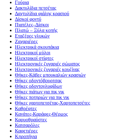
Γούρια
Δακτυλίδια πετσέτας
Δαχτυλίδια φιάλης κρασιού
Δίσκοi φοντύ
Πιατέλες–Δίσκοι
Πλατώ – Ξύλα κοπής
Εταζέρες γλυκών
Ζαχαριέρες
Ηλεκτρικά σκουπάκια
Ηλεκτρικοί μύλοι
Ηλεκτρικοί στίφτες
Ηλεκτρονικές ζυγαριές σώματος
Ηλεκτρονικές ζυγαριές κουζίνας
Θήκες-Κάβες μπουκαλιών κρασιών
Θήκες οδοντόβουρτσας
Θήκες οδοντογλυφίδων
Θήκες πιάτων για πικ νικ
Θήκες ποτηριών για πικ νικ
Θήκες χαρτοπετσέτας-Χαρτοπετσέτες
Καθρέφτες
Κανάτες-Καράφες-Θέρμος
Καρυοθραύστες
Κατσαρόλες
Καφετιέρες
Κηροπήγια