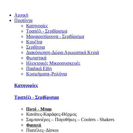
Αρχική
Προϊόντα
Κατηγορίες
Τραπέζι - Σερβίρισμα
Μαχαιροπίρουνα - Σερβίρισμα
Κουζίνα
Σερβίτσια
Διακόσμηση-Δώρα-Αρωματικά Κεριά
Φωτιστικά
Ηλεκτρικές Μικροσυσκευές
Παιδικά Είδη
Κοσμήματα–Ρολόγια
Κατηγορίες
Τραπέζι - Σερβίρισμα
Ποτό - Μπαρ
Κανάτες-Καράφες-Θέρμος
Σαμπανιέρες – Παγοθήκες – Coolers - Shakers
Φαγητό
Πιατέλες–Δίσκοι