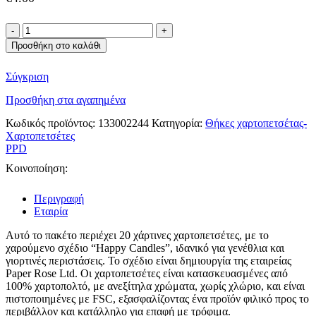
PPD
χαρτοπετσέτες
Προσθήκη στο καλάθι
Happy
Candles
Σύγκριση
ποσότητα
Προσθήκη στα αγαπημένα
Κωδικός προϊόντος:
133002244
Κατηγορία:
Θήκες χαρτοπετσέτας-
Χαρτοπετσέτες
PPD
Κοινοποίηση:
Περιγραφή
Εταιρία
Αυτό το πακέτο περιέχει 20 χάρτινες χαρτοπετσέτες, με το
χαρούμενο σχέδιο
“Happy Candles”
, ιδανικό για γενέθλια και
γιορτινές περιστάσεις.
Το σχέδιο είναι δημιουργία της εταιρείας
Paper Rose Ltd.
Οι χαρτοπετσέτες είναι κατασκευασμένες από
100% χαρτοπολτό, με ανεξίτηλα χρώματα, χωρίς χλώριο, και είναι
πιστοποιημένες με FSC, εξασφαλίζοντας ένα προϊόν φιλικό προς το
περιβάλλον και κατάλληλο για επαφή με τρόφιμα.