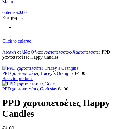
Menu
0
items
€
0.00
Κατηγορίες
Click to enlarge
Αρχική σελίδα
Θήκες χαρτοπετσέτας-Χαρτοπετσέτες
PPD
χαρτοπετσέτες Happy Candles
PPD χαρτοπετσέτες Tracey´s Orangina
€
4.00
Back to products
PPD χαρτοπετσέτες Godesias
€
4.00
PPD χαρτοπετσέτες Happy
Candles
€
4.00