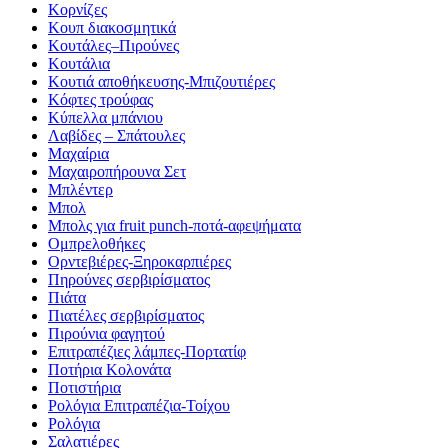
Κορνίζες
Κουπ διακοσμητικά
Κουτάλες–Πιρούνες
Κουτάλια
Κουτιά αποθήκευσης-Μπιζουτιέρες
Κόφτες τρούφας
Κύπελλα μπάνιου
Λαβίδες – Σπάτουλες
Μαχαίρια
Μαχαιροπήρουνα Σετ
Μπλέντερ
Μπολ
Μπολς για fruit punch-ποτά-αφεψήματα
Ομπρελοθήκες
Ορντεβιέρες-Ξηροκαρπιέρες
Πηρούνες σερβιρίσματος
Πιάτα
Πιατέλες σερβιρίσματος
Πιρούνια φαγητού
Επιτραπέζιες λάμπες-Πορτατίφ
Ποτήρια Κολονάτα
Ποτιστήρια
Ρολόγια Επιτραπέζια-Τοίχου
Ρολόγια
Σαλατιέρες