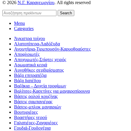
© 2026
Ν.Γ. Καραγεωργίου
. All rights reserved
Search
Menu
Categories
Άγκιστρα τοίχου
Αλατοπίπερα-Λαδόξυδα
Ανοιχτήρια-Τιρμπουσόν-Καρυοθραύστες
Αποφλοιωτές
Αποχυμωτές-Στίφτες χειρός
Αρωματικά κεριά
Αυγοθήκες σερβιρίσματος
Βάζα επιτραπέζια
Βάζα δαπέδου
Βαζάκια – Δοχεία τροφίμων
Βαλίτσες-Κασετίνες για μαχαιροπίρουνα
Βάσεις ρολού κουζίνας
Βάσεις σαμπανιέρας
Βάσεις-μπλοκ μαχαιριών
Βουτυριέρες
Βραστήρες νερού
Γαλατιέρες-Ζαχαριέρες
Γουδιά-Γουδοχέρια