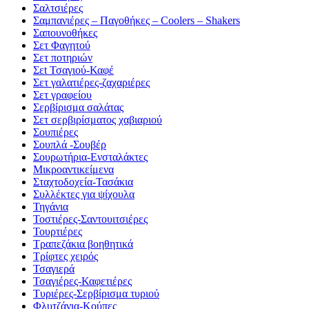
Σαλτσιέρες
Σαμπανιέρες – Παγοθήκες – Coolers – Shakers
Σαπουνοθήκες
Σετ Φαγητού
Σετ ποτηριών
Σεt Τσαγιού-Καφέ
Σετ γαλατιέρες-ζαχαριέρες
Σετ γραφείου
Σερβίρισμα σαλάτας
Σετ σερβιρίσματος χαβιαριού
Σουπιέρες
Σουπλά -Σουβέρ
Σουρωτήρια-Ενσταλάκτες
Μικροαντικείμενα
Σταχτοδοχεία-Τασάκια
Συλλέκτες για ψίχουλα
Τηγάνια
Τοστιέρες-Σαντουιτσιέρες
Τουρτιέρες
Τραπεζάκια βοηθητικά
Τρίφτες χειρός
Τσαγιερά
Τσαγιέρες-Καφετιέρες
Τυριέρες-Σερβίρισμα τυριού
Φλυτζάνια-Κούπες