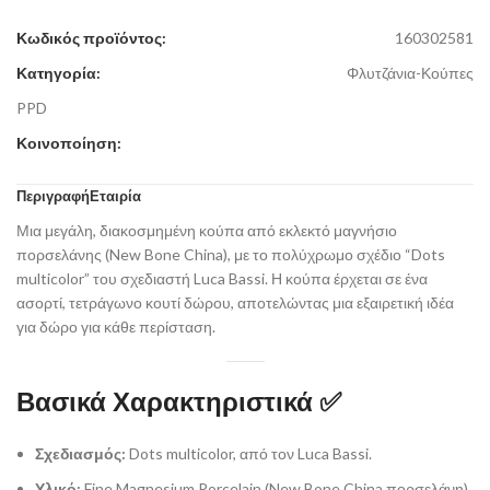
Κωδικός προϊόντος:
160302581
Κατηγορία:
Φλυτζάνια-Κούπες
PPD
Κοινοποίηση:
Περιγραφή
Εταιρία
Μια μεγάλη, διακοσμημένη κούπα από εκλεκτό μαγνήσιο
πορσελάνης (New Bone China), με το πολύχρωμο σχέδιο
“Dots
multicolor”
του σχεδιαστή Luca Bassi.
Η κούπα έρχεται σε ένα
ασορτί, τετράγωνο κουτί δώρου, αποτελώντας μια εξαιρετική ιδέα
για δώρο για κάθε περίσταση.
Βασικά Χαρακτηριστικά ✅
Σχεδιασμός:
Dots multicolor, από τον Luca Bassi.
Υλικό:
Fine Magnesium Porcelain (New Bone China πορσελάνη).