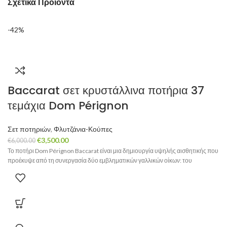
Σχετικά Προϊόντα
-42%
Baccarat σετ κρυστάλλινα ποτήρια 37
τεμάχια Dom Pérignon
Σετ ποτηριών
,
Φλυτζάνια-Κούπες
Original
Η
€
3,500.00
€
6,000.00
price
τρέχουσα
Το ποτήρι Dom Pérignon Baccarat είναι μια δημιουργία υψηλής αισθητικής που
προέκυψε από τη συνεργασία δύο εμβληματικών γαλλικών οίκων: του
was:
τιμή
€6,000.00.
είναι:
€3,500.00.