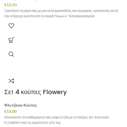
€
13.50
Ξεκινήστε τη μέρα σας με μια νότα φρεσκάδας και ομορφιάς, κρατώντας αυτή
την υπέροχη κούπα από τη σειρά Flowery! Κατασκευασμένη
Σετ 4 κούπες Flowery
Φλυτζάνια-Κούπες
€
53.00
Απολαύστε τον καθημερινό σας καφέ ή τσάι με το πλήρες σετ 4 κουπών
FLOWERY από τη σειρά EASY LIFE της