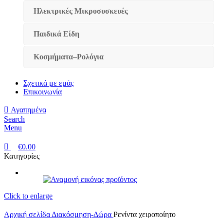
Ηλεκτρικές Μικροσυσκευές
Παιδικά Είδη
Κοσμήματα–Ρολόγια
Σχετικά με εμάς
Επικοινωνία
Αγαπημένα
Search
Menu
€
0.00
Κατηγορίες
Click to enlarge
Αρχική σελίδα
Διακόσμηση-Δώρα
Ρενίντα χειροποίητο