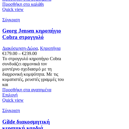
Προσθήκη στο καλάθι
Quick view
Σύγκριση
Georg Jensen κηροπήγιο
Cobra στρογγυλό
Διακόσμηση-Δώρα
,
Κηροπήγια
Price
€
179.00
–
€
239.00
range:
Το στρογγυλό κηροπήγιο Cobra
€179.00
συνδυάζει αρμονικά τον
through
μοντέρνο σχεδιασμό με τη
€239.00
διαχρονική κομψότητα. Με τις
κυματιστές, ρευστές γραμμές του
και
Προσθήκη στα αγαπημένα
Αυτό
Επιλογή
το
Quick view
προϊόν
έχει
Σύγκριση
πολλαπλές
παραλλαγές.
Gilde διακοσμητική
Οι
κεραμική καρδιά