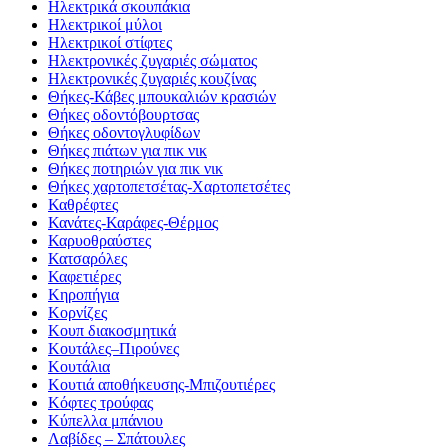
Ηλεκτρικά σκουπάκια
Ηλεκτρικοί μύλοι
Ηλεκτρικοί στίφτες
Ηλεκτρονικές ζυγαριές σώματος
Ηλεκτρονικές ζυγαριές κουζίνας
Θήκες-Κάβες μπουκαλιών κρασιών
Θήκες οδοντόβουρτσας
Θήκες οδοντογλυφίδων
Θήκες πιάτων για πικ νικ
Θήκες ποτηριών για πικ νικ
Θήκες χαρτοπετσέτας-Χαρτοπετσέτες
Καθρέφτες
Κανάτες-Καράφες-Θέρμος
Καρυοθραύστες
Κατσαρόλες
Καφετιέρες
Κηροπήγια
Κορνίζες
Κουπ διακοσμητικά
Κουτάλες–Πιρούνες
Κουτάλια
Κουτιά αποθήκευσης-Μπιζουτιέρες
Κόφτες τρούφας
Κύπελλα μπάνιου
Λαβίδες – Σπάτουλες