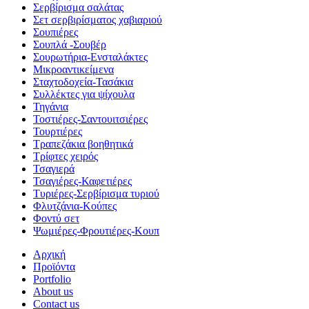
Σερβίρισμα σαλάτας
Σετ σερβιρίσματος χαβιαριού
Σουπιέρες
Σουπλά -Σουβέρ
Σουρωτήρια-Ενσταλάκτες
Μικροαντικείμενα
Σταχτοδοχεία-Τασάκια
Συλλέκτες για ψίχουλα
Τηγάνια
Τοστιέρες-Σαντουιτσιέρες
Τουρτιέρες
Τραπεζάκια βοηθητικά
Τρίφτες χειρός
Τσαγιερά
Τσαγιέρες-Καφετιέρες
Τυριέρες-Σερβίρισμα τυριού
Φλυτζάνια-Κούπες
Φοντύ σετ
Ψωμιέρες-Φρουτιέρες-Κουπ
Αρχική
Προϊόντα
Portfolio
About us
Contact us