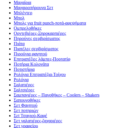
Μαχαίρια
Μαχαιροπήρουνα Σετ
Μπλέντερ
Μπολ
Μπολς για fruit punch-ποτά-αφεψήματα
Ομπρελοθήκες
Ορντεβιέρες-Ξηροκαρπιέρες
Πηρούνες σερβιρίσματος
Πιάτα
Πιατέλες σερβιρίσματος
Πιρούνια φαγητού
Επιτραπέζιες λάμπες-Πορτατίφ
Ποτήρια Κολονάτα
Ποτιστήρια
Ρολόγια Επιτραπέζια-Τοίχου
Ρολόγια
Σαλατιέρες
Σαλτσιέρες
Σαμπανιέρες – Παγοθήκες – Coolers – Shakers
Σαπουνοθήκες
Σετ Φαγητού
Σετ ποτηριών
Σεt Τσαγιού-Καφέ
Σετ γαλατιέρες-ζαχαριέρες
Σετ γραφείου