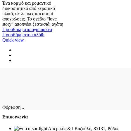
σελίδα
Ένα κομψό και ρομαντικό
του
διακοσμητικό από κεραμικό
προϊόντος
υλικό, σε λευκές και ασημί
αποχρώσεις. Το σχέδιο “love
story” αποπνέει ζεστασιά, αγάπη
Προσθήκη στα αγαπημένα
Προσθήκη στο καλάθι
Quick view
Φόρτωση...
Επικοινωνία
Αμερικής & Ι Καζούλη, 85131, Ρόδος