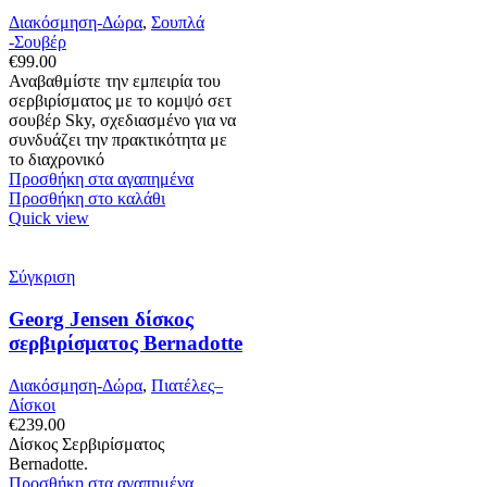
Διακόσμηση-Δώρα
,
Σουπλά
-Σουβέρ
€
99.00
Αναβαθμίστε την εμπειρία του
σερβιρίσματος με το κομψό σετ
σουβέρ Sky, σχεδιασμένο για να
συνδυάζει την πρακτικότητα με
το διαχρονικό
Προσθήκη στα αγαπημένα
Προσθήκη στο καλάθι
Quick view
Σύγκριση
Georg Jensen δίσκος
σερβιρίσματος Bernadotte
Διακόσμηση-Δώρα
,
Πιατέλες–
Δίσκοι
€
239.00
Δίσκος Σερβιρίσματος
Bernadotte.
Προσθήκη στα αγαπημένα