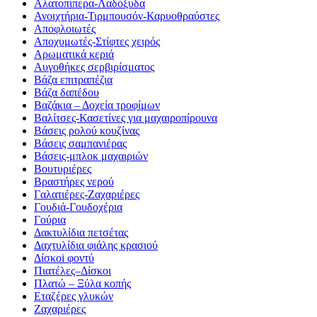
Αλατοπίπερα-Λαδόξυδα
Ανοιχτήρια-Τιρμπουσόν-Καρυοθραύστες
Αποφλοιωτές
Αποχυμωτές-Στίφτες χειρός
Αρωματικά κεριά
Αυγοθήκες σερβιρίσματος
Βάζα επιτραπέζια
Βάζα δαπέδου
Βαζάκια – Δοχεία τροφίμων
Βαλίτσες-Κασετίνες για μαχαιροπίρουνα
Βάσεις ρολού κουζίνας
Βάσεις σαμπανιέρας
Βάσεις-μπλοκ μαχαιριών
Βουτυριέρες
Βραστήρες νερού
Γαλατιέρες-Ζαχαριέρες
Γουδιά-Γουδοχέρια
Γούρια
Δακτυλίδια πετσέτας
Δαχτυλίδια φιάλης κρασιού
Δίσκοi φοντύ
Πιατέλες–Δίσκοι
Πλατώ – Ξύλα κοπής
Εταζέρες γλυκών
Ζαχαριέρες