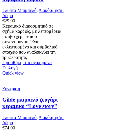
επιλογές
μπορούν
Γλυπτά-Μπιμπελό
,
Διακόσμηση-
να
Δώρα
επιλεγούν
€
29.00
στη
Κεραμικό διακοσμητικό σε
σελίδα
σχήμα καρδιάς, με λεπτομέρεια
του
μοτίβο χεριών που
προϊόντος
συναντιούνται. Ένα
εκλεπτυσμένο και συμβολικό
στοιχείο που αναδεικνύει την
τρυφερότητα,
Προσθήκη στα αγαπημένα
Αυτό
Επιλογή
το
Quick view
προϊόν
έχει
πολλαπλές
Σύγκριση
παραλλαγές.
Οι
Gilde μπιμπελό ζευγάρι
επιλογές
κεραμικό “Love story”
μπορούν
να
Γλυπτά-Μπιμπελό
,
Διακόσμηση-
επιλεγούν
Δώρα
στη
€
74.00