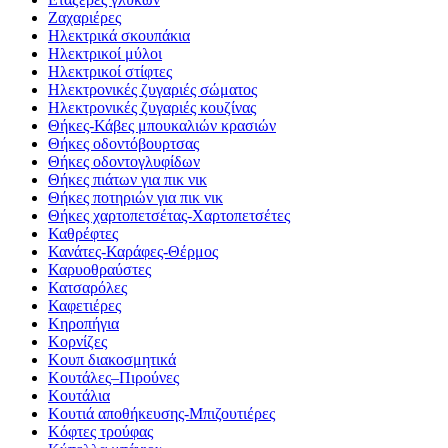
Ζαχαριέρες
Ηλεκτρικά σκουπάκια
Ηλεκτρικοί μύλοι
Ηλεκτρικοί στίφτες
Ηλεκτρονικές ζυγαριές σώματος
Ηλεκτρονικές ζυγαριές κουζίνας
Θήκες-Κάβες μπουκαλιών κρασιών
Θήκες οδοντόβουρτσας
Θήκες οδοντογλυφίδων
Θήκες πιάτων για πικ νικ
Θήκες ποτηριών για πικ νικ
Θήκες χαρτοπετσέτας-Χαρτοπετσέτες
Καθρέφτες
Κανάτες-Καράφες-Θέρμος
Καρυοθραύστες
Κατσαρόλες
Καφετιέρες
Κηροπήγια
Κορνίζες
Κουπ διακοσμητικά
Κουτάλες–Πιρούνες
Κουτάλια
Κουτιά αποθήκευσης-Μπιζουτιέρες
Κόφτες τρούφας