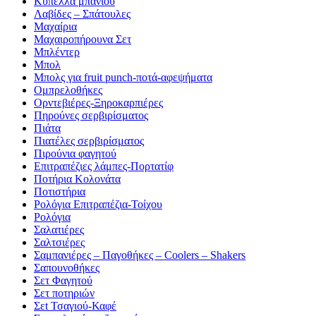
Κύπελλα μπάνιου
Λαβίδες – Σπάτουλες
Μαχαίρια
Μαχαιροπήρουνα Σετ
Μπλέντερ
Μπολ
Μπολς για fruit punch-ποτά-αφεψήματα
Ομπρελοθήκες
Ορντεβιέρες-Ξηροκαρπιέρες
Πηρούνες σερβιρίσματος
Πιάτα
Πιατέλες σερβιρίσματος
Πιρούνια φαγητού
Επιτραπέζιες λάμπες-Πορτατίφ
Ποτήρια Κολονάτα
Ποτιστήρια
Ρολόγια Επιτραπέζια-Τοίχου
Ρολόγια
Σαλατιέρες
Σαλτσιέρες
Σαμπανιέρες – Παγοθήκες – Coolers – Shakers
Σαπουνοθήκες
Σετ Φαγητού
Σετ ποτηριών
Σεt Τσαγιού-Καφέ