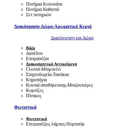
Ποτήρια Κολονάτα
Ποτήρια Καθιστά
Σετ ποτηριών
Διακόσμηση-Δώρα-Αρωματικά Κεριά
Διακόσμηση και Δώρα
Βάζα
Δαπέδου
Επιτραπέζια
Διακοσμητικά Αντικείμενα
Γλυπτά-Μπιμπελό
Σταχτοδοχεία-Τασάκια
Κηροπήγια
Κουτιά αποθήκευσης-Μπιζουτιέρες
Κορνίζες
Πίνακες
Φωτιστικά
Φωτιστικά
Επιτραπέζιες λάμπες-Πορτατίφ