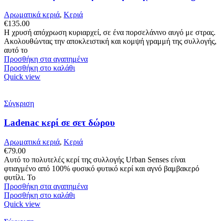
Αρωματικά κεριά
,
Κεριά
€
135.00
Η χρυσή απόχρωση κυριαρχεί, σε ένα πορσελάνινο αυγό με στρας.
Ακολουθώντας την αποκλειστική και κομψή γραμμή της συλλογής,
αυτό το
Προσθήκη στα αγαπημένα
Προσθήκη στο καλάθι
Quick view
Σύγκριση
Ladenac κερί σε σετ δώρου
Αρωματικά κεριά
,
Κεριά
€
79.00
Αυτό το πολυτελές κερί της συλλογής Urban Senses είναι
φτιαγμένο από 100% φυσικό φυτικό κερί και αγνό βαμβακερό
φυτίλι. Το
Προσθήκη στα αγαπημένα
Προσθήκη στο καλάθι
Quick view