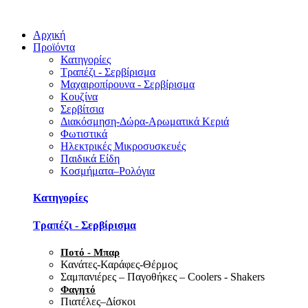
Αρχική
Προϊόντα
Κατηγορίες
Τραπέζι - Σερβίρισμα
Μαχαιροπίρουνα - Σερβίρισμα
Κουζίνα
Σερβίτσια
Διακόσμηση-Δώρα-Αρωματικά Κεριά
Φωτιστικά
Ηλεκτρικές Μικροσυσκευές
Παιδικά Είδη
Κοσμήματα–Ρολόγια
Κατηγορίες
Τραπέζι - Σερβίρισμα
Ποτό - Μπαρ
Κανάτες-Καράφες-Θέρμος
Σαμπανιέρες – Παγοθήκες – Coolers - Shakers
Φαγητό
Πιατέλες–Δίσκοι