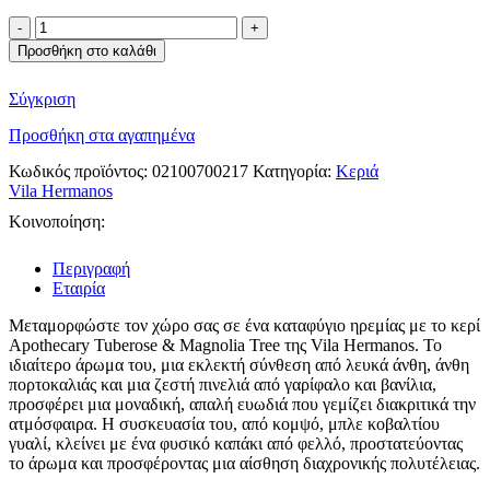
Vila
Hermanos
Προσθήκη στο καλάθι
κερί
tuberose
Σύγκριση
&
Magnolia
Προσθήκη στα αγαπημένα
ποσότητα
Κωδικός προϊόντος:
02100700217
Κατηγορία:
Κεριά
Vila Hermanos
Κοινοποίηση:
Περιγραφή
Εταιρία
Μεταμορφώστε τον χώρο σας σε ένα καταφύγιο ηρεμίας με το κερί
Apothecary Tuberose & Magnolia Tree της Vila Hermanos. Το
ιδιαίτερο άρωμα του, μια εκλεκτή σύνθεση από λευκά άνθη, άνθη
πορτοκαλιάς και μια ζεστή πινελιά από γαρίφαλο και βανίλια,
προσφέρει μια μοναδική, απαλή ευωδιά που γεμίζει διακριτικά την
ατμόσφαιρα. Η συσκευασία του, από κομψό, μπλε κοβαλτίου
γυαλί, κλείνει με ένα φυσικό καπάκι από φελλό, προστατεύοντας
το άρωμα και προσφέροντας μια αίσθηση διαχρονικής πολυτέλειας.