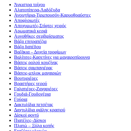
Άγκιστρα τοίχου
Αλατοπίπερα-Λαδόξυδα
Ανοιχτήρια-Τιρμπουσόν-Καρυοθραύστες
Αποφλοιωτές
Αποχυμωτές-Στίφτες χειρός
Αρωματικά κεριά
Αυγοθήκες σερβιρίσματος
Βάζα επιτραπέζια
Βάζα δαπέδου
Βαζάκια – Δοχεία τροφίμων
Βαλίτσες-Κασετίνες για μαχαιροπίρουνα
Βάσεις ρολού κουζίνας
Βάσεις σαμπανιέρας
Βάσεις-μπλοκ μαχαιριών
Βουτυριέρες
Βραστήρες νερού
Γαλατιέρες-Ζαχαριέρες
Γουδιά-Γουδοχέρια
Γούρια
Δακτυλίδια πετσέτας
Δαχτυλίδια φιάλης κρασιού
Δίσκοi φοντύ
Πιατέλες–Δίσκοι
Πλατώ – Ξύλα κοπής
Εταζέρες γλυκών