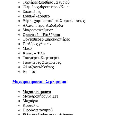
Τυριέρες-Σερβίρισμα τυριού
Ψωμιέρες-Φρουτιέρες-Κουπ
Σαλατιέρες
Σουπλά -Σουβέρ
Θήκες χαρτοπετσέτας-Χαρτοπετσέτες
Αλατοπίπερα-Λαδόξυδα
Μικροαντικείμενα
Ορεκτικό – Επιδόρπιο
Ορντεβιέρες-Ξηροκαρπιέρες
Εταζέρες γλυκών
Μπολ
Καφές – Τσάι
Τσαγιέρες-Καφετιέρες
Γαλατιέρες-Ζαχαριέρες
Φλυτζάνια-Κούπες
Θερμός
Μαχαιροπίρουνα - Σερβίρισμα
Μαχαιροπίρουνα
Μαχαιροπήρουνα Σετ
Μαχαίρια
Κουτάλια
Πιρούνια φαγητού
Είδη σερβιρίσματος - Διάφορα