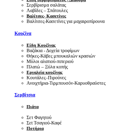
Σερβίρισμα σαλάτας
Λαβίδες – Σπάτουλες
Βαλίτσες- Κασετίνες
Βαλίτσες-Κασετίνες για μαχαιροπίρουνα
Κουζίνα
Είδη Κουζίνας
Βαζάκια - Δοχεία τροφίμων
Θήκες-Κάβες μπουκαλιών κρασιών
Μύλοι αλατιού-πιπεριού
Πλατώ – Ξύλα κοπής
Εργαλεία κουζίνας
Κουτάλες–Πιρούνες
Ανοιχτήρια-Τιρμπουσόν-Καρυοθραύστες
Σερβίτσια
Πιάτα
Σετ Φαγητού
Σεt Τσαγιού-Καφέ
Ποτήρια