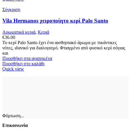
Σύγκριση
Vila Hermanos χειροποίητο κερί Palo Santo
Αρωματικά κεριά
,
Κεριά
€
36.00
Το κερί Palo Santo έχει ένα αισθησιακό άρωμα με πικάντικες
νότες, ιδανικό για διαλογισμό. Φτιαγμένο από φυσικό κερί σόγιας
και
Προσθήκη στα αγαπημένα
Προσθήκη στο καλάθι
Quick view
Φόρτωση...
Επικοινωνία