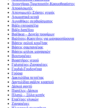
Ανοιχτήρια-Τιρμπουσόν-Καρυοθραύστες
Αποφλοιωτές
Αποχυμωτές-Στίφτες χειρός
Αρωματικά κεριά
Αυγοθήκες σερβιρίσματος
Βάζα επιτραπέζια
Βάζα δαπέδου
Βαζάκια – Δοχεία τροφίμων
Βαλίτσες-Κασετίνες για μαχαιροπίρουνα
Βάσεις ρολού κουζίνας
Βάσεις σαμπανιέρας
Βάσεις-μπλοκ μαχαιριών
Βουτυριέρες
Βραστήρες νερού
Γαλατιέρες-Ζαχαριέρες
Γουδιά-Γουδοχέρια
Γούρια
Δακτυλίδια πετσέτας
Δαχτυλίδια φιάλης κρασιού
Δίσκοi φοντύ
Πιατέλες–Δίσκοι
Πλατώ – Ξύλα κοπής
Εταζέρες γλυκών
Ζαχαριέρες
Ηλεκτρικά σκουπάκια