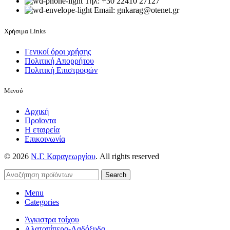
Τηλ: +30 22410 27127
Email: gnkarag@otenet.gr
Χρήσιμα Links
Γενικοί όροι χρήσης
Πολιτική Απορρήτου
Πολιτική Επιστροφών
Μενού
Αρχική
Προϊοντα
Η εταιρεία
Επικοινωνία
© 2026
Ν.Γ. Καραγεωργίου
. All rights reserved
Search
Menu
Categories
Άγκιστρα τοίχου
Αλατοπίπερα-Λαδόξυδα