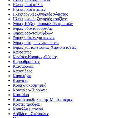
Ηλεκτρικοί μύλοι
Ηλεκτρικοί στίφτες
Ηλεκτρονικές ζυγαριές σώματος
Ηλεκτρονικές ζυγαριές κουζίνας
Θήκες-Κάβες μπουκαλιών κρασιών
Θήκες οδοντόβουρτσας
Θήκες οδοντογλυφίδων
Θήκες πιάτων για πικ νικ
Θήκες ποτηριών για πικ νικ
Θήκες χαρτοπετσέτας-Χαρτοπετσέτες
Καθρέφτες
Κανάτες-Καράφες-Θέρμος
Καρυοθραύστες
Κατσαρόλες
Καφετιέρες
Κηροπήγια
Κορνίζες
Κουπ διακοσμητικά
Κουτάλες–Πιρούνες
Κουτάλια
Κουτιά αποθήκευσης-Μπιζουτιέρες
Κόφτες τρούφας
Κύπελλα μπάνιου
Λαβίδες – Σπάτουλες