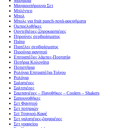
Μαχαίρια
Μαχαιροπήρουνα Σετ
Μπλέντερ
Μπολ
Μπολς για fruit punch-ποτά-αφεψήματα
Ομπρελοθήκες
Ορντεβιέρες-Ξηροκαρπιέρες
Πηρούνες σερβιρίσματος
Πιάτα
Πιατέλες σερβιρίσματος
Πιρούνια φαγητού
Επιτραπέζιες λάμπες-Πορτατίφ
Ποτήρια Κολονάτα
Ποτιστήρια
Ρολόγια Επιτραπέζια-Τοίχου
Ρολόγια
Σαλατιέρες
Σαλτσιέρες
Σαμπανιέρες – Παγοθήκες – Coolers – Shakers
Σαπουνοθήκες
Σετ Φαγητού
Σετ ποτηριών
Σεt Τσαγιού-Καφέ
Σετ γαλατιέρες-ζαχαριέρες
Σετ γραφείου