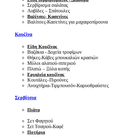
Σερβίρισμα σαλάτας
Λαβίδες – Σπάτουλες
Βαλίτσες- Κασετίνες
Βαλίτσες-Κασετίνες για μαχαιροπίρουνα
Κουζίνα
Είδη Κουζίνας
Βαζάκια - Δοχεία τροφίμων
Θήκες-Κάβες μπουκαλιών κρασιών
Μύλοι αλατιού-πιπεριού
Πλατώ – Ξύλα κοπής
Εργαλεία κουζίνας
Κουτάλες–Πιρούνες
Ανοιχτήρια-Τιρμπουσόν-Καρυοθραύστες
Σερβίτσια
Πιάτα
Σετ Φαγητού
Σεt Τσαγιού-Καφέ
Ποτήρια