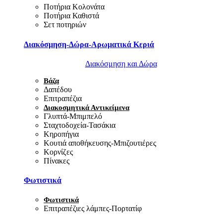
Ποτήρια Κολονάτα
Ποτήρια Καθιστά
Σετ ποτηριών
Διακόσμηση-Δώρα-Αρωματικά Κεριά
Διακόσμηση και Δώρα
Βάζα
Δαπέδου
Επιτραπέζια
Διακοσμητικά Αντικείμενα
Γλυπτά-Μπιμπελό
Σταχτοδοχεία-Τασάκια
Κηροπήγια
Κουτιά αποθήκευσης-Μπιζουτιέρες
Κορνίζες
Πίνακες
Φωτιστικά
Φωτιστικά
Επιτραπέζιες λάμπες-Πορτατίφ