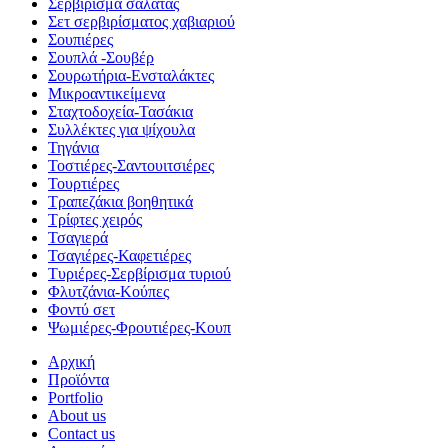
Σερβίρισμα σαλάτας
Σετ σερβιρίσματος χαβιαριού
Σουπιέρες
Σουπλά -Σουβέρ
Σουρωτήρια-Ενσταλάκτες
Μικροαντικείμενα
Σταχτοδοχεία-Τασάκια
Συλλέκτες για ψίχουλα
Τηγάνια
Τοστιέρες-Σαντουιτσιέρες
Τουρτιέρες
Τραπεζάκια βοηθητικά
Τρίφτες χειρός
Τσαγιερά
Τσαγιέρες-Καφετιέρες
Τυριέρες-Σερβίρισμα τυριού
Φλυτζάνια-Κούπες
Φοντύ σετ
Ψωμιέρες-Φρουτιέρες-Κουπ
Αρχική
Προϊόντα
Portfolio
About us
Contact us