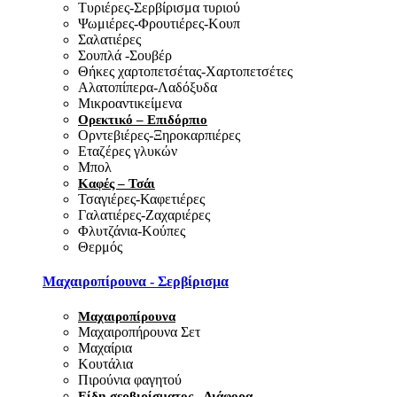
Τυριέρες-Σερβίρισμα τυριού
Ψωμιέρες-Φρουτιέρες-Κουπ
Σαλατιέρες
Σουπλά -Σουβέρ
Θήκες χαρτοπετσέτας-Χαρτοπετσέτες
Αλατοπίπερα-Λαδόξυδα
Μικροαντικείμενα
Ορεκτικό – Επιδόρπιο
Ορντεβιέρες-Ξηροκαρπιέρες
Εταζέρες γλυκών
Μπολ
Καφές – Τσάι
Τσαγιέρες-Καφετιέρες
Γαλατιέρες-Ζαχαριέρες
Φλυτζάνια-Κούπες
Θερμός
Μαχαιροπίρουνα - Σερβίρισμα
Μαχαιροπίρουνα
Μαχαιροπήρουνα Σετ
Μαχαίρια
Κουτάλια
Πιρούνια φαγητού
Είδη σερβιρίσματος - Διάφορα