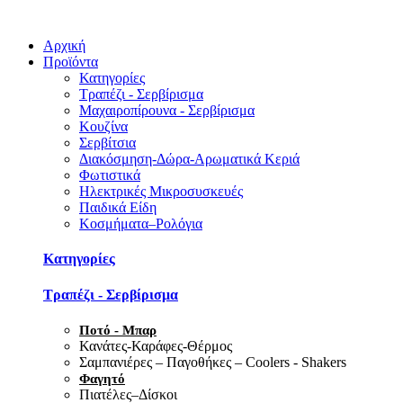
Αρχική
Προϊόντα
Κατηγορίες
Τραπέζι - Σερβίρισμα
Μαχαιροπίρουνα - Σερβίρισμα
Κουζίνα
Σερβίτσια
Διακόσμηση-Δώρα-Αρωματικά Κεριά
Φωτιστικά
Ηλεκτρικές Μικροσυσκευές
Παιδικά Είδη
Κοσμήματα–Ρολόγια
Κατηγορίες
Τραπέζι - Σερβίρισμα
Ποτό - Μπαρ
Κανάτες-Καράφες-Θέρμος
Σαμπανιέρες – Παγοθήκες – Coolers - Shakers
Φαγητό
Πιατέλες–Δίσκοι