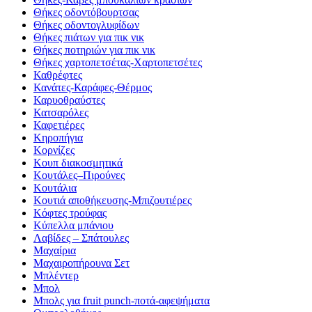
Θήκες οδοντόβουρτσας
Θήκες οδοντογλυφίδων
Θήκες πιάτων για πικ νικ
Θήκες ποτηριών για πικ νικ
Θήκες χαρτοπετσέτας-Χαρτοπετσέτες
Καθρέφτες
Κανάτες-Καράφες-Θέρμος
Καρυοθραύστες
Κατσαρόλες
Καφετιέρες
Κηροπήγια
Κορνίζες
Κουπ διακοσμητικά
Κουτάλες–Πιρούνες
Κουτάλια
Κουτιά αποθήκευσης-Μπιζουτιέρες
Κόφτες τρούφας
Κύπελλα μπάνιου
Λαβίδες – Σπάτουλες
Μαχαίρια
Μαχαιροπήρουνα Σετ
Μπλέντερ
Μπολ
Μπολς για fruit punch-ποτά-αφεψήματα