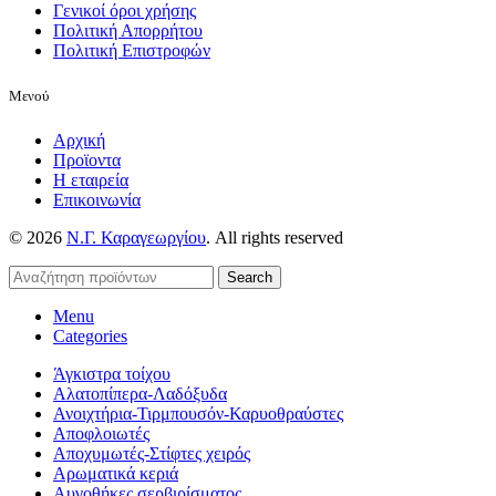
Γενικοί όροι χρήσης
Πολιτική Απορρήτου
Πολιτική Επιστροφών
Μενού
Αρχική
Προϊοντα
Η εταιρεία
Επικοινωνία
© 2026
Ν.Γ. Καραγεωργίου
. All rights reserved
Search
Menu
Categories
Άγκιστρα τοίχου
Αλατοπίπερα-Λαδόξυδα
Ανοιχτήρια-Τιρμπουσόν-Καρυοθραύστες
Αποφλοιωτές
Αποχυμωτές-Στίφτες χειρός
Αρωματικά κεριά
Αυγοθήκες σερβιρίσματος