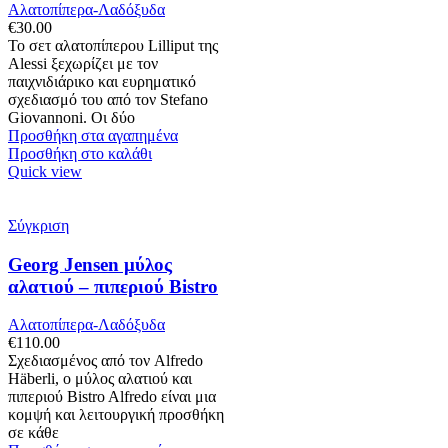
Αλατοπίπερα-Λαδόξυδα
€
30.00
Το σετ αλατοπίπερου Lilliput της
Alessi ξεχωρίζει με τον
παιχνιδιάρικο και ευρηματικό
σχεδιασμό του από τον Stefano
Giovannoni. Οι δύο
Προσθήκη στα αγαπημένα
Προσθήκη στο καλάθι
Quick view
Σύγκριση
Georg Jensen μύλος
αλατιού – πιπεριού Bistro
Αλατοπίπερα-Λαδόξυδα
€
110.00
Σχεδιασμένος από τον Alfredo
Häberli, ο μύλος αλατιού και
πιπεριού Bistro Alfredo είναι μια
κομψή και λειτουργική προσθήκη
σε κάθε