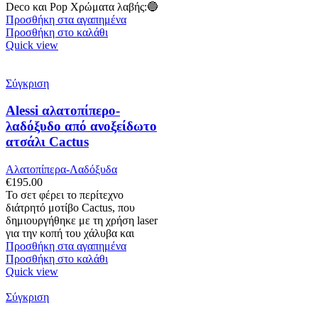
Deco και Pop Χρώματα λαβής:🔵
Προσθήκη στα αγαπημένα
Προσθήκη στο καλάθι
Quick view
Σύγκριση
Alessi αλατοπίπερο-
λαδόξυδο από ανοξείδωτο
ατσάλι Cactus
Αλατοπίπερα-Λαδόξυδα
€
195.00
Το σετ φέρει το περίτεχνο
διάτρητό μοτίβο Cactus, που
δημιουργήθηκε με τη χρήση laser
για την κοπή του χάλυβα και
Προσθήκη στα αγαπημένα
Προσθήκη στο καλάθι
Quick view
Σύγκριση