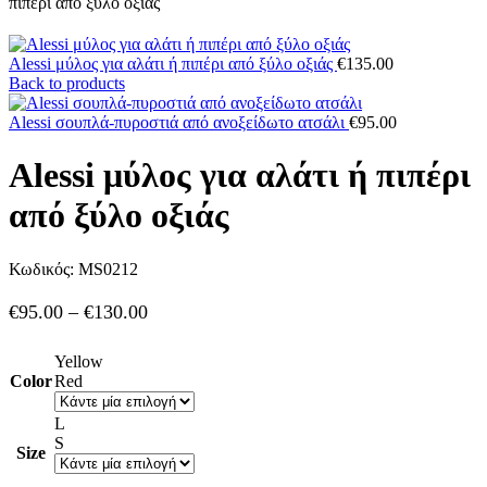
πιπέρι από ξύλο οξιάς
Alessi μύλος για αλάτι ή πιπέρι από ξύλο οξιάς
€
135.00
Back to products
Alessi σουπλά-πυροστιά από ανοξείδωτο ατσάλι
€
95.00
Alessi μύλος για αλάτι ή πιπέρι
από ξύλο οξιάς
Κωδικός: MS0212
Price
€
95.00
–
€
130.00
range:
€95.00
Yellow
through
Color
Red
€130.00
L
S
Size