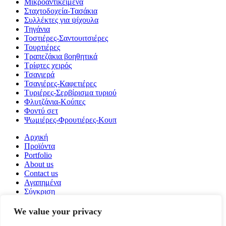
Μικροαντικείμενα
Σταχτοδοχεία-Τασάκια
Συλλέκτες για ψίχουλα
Τηγάνια
Τοστιέρες-Σαντουιτσιέρες
Τουρτιέρες
Τραπεζάκια βοηθητικά
Τρίφτες χειρός
Τσαγιερά
Τσαγιέρες-Καφετιέρες
Τυριέρες-Σερβίρισμα τυριού
Φλυτζάνια-Κούπες
Φοντύ σετ
Ψωμιέρες-Φρουτιέρες-Κουπ
Αρχική
Προϊόντα
Portfolio
About us
Contact us
Αγαπημένα
Σύγκριση
Login / Register
We value your privacy
Καλάθι