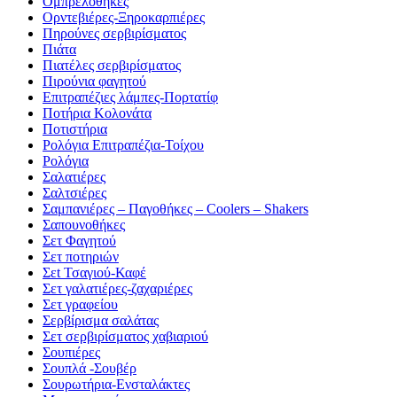
Ομπρελοθήκες
Ορντεβιέρες-Ξηροκαρπιέρες
Πηρούνες σερβιρίσματος
Πιάτα
Πιατέλες σερβιρίσματος
Πιρούνια φαγητού
Επιτραπέζιες λάμπες-Πορτατίφ
Ποτήρια Κολονάτα
Ποτιστήρια
Ρολόγια Επιτραπέζια-Τοίχου
Ρολόγια
Σαλατιέρες
Σαλτσιέρες
Σαμπανιέρες – Παγοθήκες – Coolers – Shakers
Σαπουνοθήκες
Σετ Φαγητού
Σετ ποτηριών
Σεt Τσαγιού-Καφέ
Σετ γαλατιέρες-ζαχαριέρες
Σετ γραφείου
Σερβίρισμα σαλάτας
Σετ σερβιρίσματος χαβιαριού
Σουπιέρες
Σουπλά -Σουβέρ
Σουρωτήρια-Ενσταλάκτες