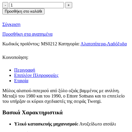
Alessi
μύλος
Προσθήκη στο καλάθι
για
αλάτι
Σύγκριση
ή
πιπέρι
Προσθήκη στα αγαπημένα
από
ξύλο
Κωδικός προϊόντος:
MS0212
Κατηγορία:
Αλατοπίπερα-Λαδόξυδα
οξιάς
ποσότητα
Κοινοποίηση:
Περιγραφή
Επιπλέον Πληροφορίες
Εταιρία
Μύλος αλατιού-πιπεριού από ξύλο οξιάς βαμμένος με ανιλίνη.
Μεταξύ του 1980 και του 1990, ο Ettore Sottsass και το επιτελείο
του υπήρξαν οι κύριοι σχεδιαστές της σειράς Twergi.
Βασικά Χαρακτηριστικά
Υλικό κατασκευής μηχανισμού:
Ανοξείδωτο ατσάλι