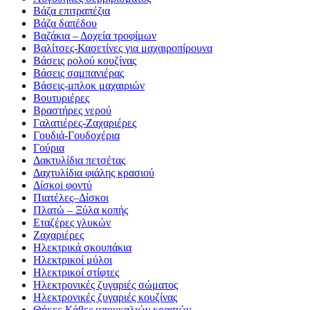
Βάζα επιτραπέζια
Βάζα δαπέδου
Βαζάκια – Δοχεία τροφίμων
Βαλίτσες-Κασετίνες για μαχαιροπίρουνα
Βάσεις ρολού κουζίνας
Βάσεις σαμπανιέρας
Βάσεις-μπλοκ μαχαιριών
Βουτυριέρες
Βραστήρες νερού
Γαλατιέρες-Ζαχαριέρες
Γουδιά-Γουδοχέρια
Γούρια
Δακτυλίδια πετσέτας
Δαχτυλίδια φιάλης κρασιού
Δίσκοi φοντύ
Πιατέλες–Δίσκοι
Πλατώ – Ξύλα κοπής
Εταζέρες γλυκών
Ζαχαριέρες
Ηλεκτρικά σκουπάκια
Ηλεκτρικοί μύλοι
Ηλεκτρικοί στίφτες
Ηλεκτρονικές ζυγαριές σώματος
Ηλεκτρονικές ζυγαριές κουζίνας
Θήκες-Κάβες μπουκαλιών κρασιών