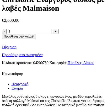
λαβές Malmaison
€
2,000.00
Christofle
επάργυρος
Προσθήκη στο καλάθι
δίσκος
με
Σύγκριση
λαβές
Malmaison
Προσθήκη στα αγαπημένα
ποσότητα
Κωδικός προϊόντος:
04200760
Κατηγορία:
Πιατέλες–Δίσκοι
Κοινοποίηση:
Περιγραφή
Εταιρία
Μεγάλος ορθογώνιος δίσκος επαργυρωμένος, με δύο χειρολαβές,
από τη συλλογή Malmaison της Christofle. Ιδανικός για σερβίρισμα
ποτών ή ορεκτικών σε εκδηλώσεις. Το ιστορικό μοτίβο Malmaison