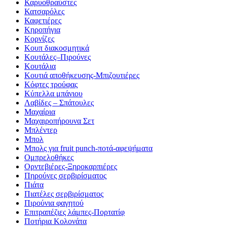
Καρυοθραύστες
Κατσαρόλες
Καφετιέρες
Κηροπήγια
Κορνίζες
Κουπ διακοσμητικά
Κουτάλες–Πιρούνες
Κουτάλια
Κουτιά αποθήκευσης-Μπιζουτιέρες
Κόφτες τρούφας
Κύπελλα μπάνιου
Λαβίδες – Σπάτουλες
Μαχαίρια
Μαχαιροπήρουνα Σετ
Μπλέντερ
Μπολ
Μπολς για fruit punch-ποτά-αφεψήματα
Ομπρελοθήκες
Ορντεβιέρες-Ξηροκαρπιέρες
Πηρούνες σερβιρίσματος
Πιάτα
Πιατέλες σερβιρίσματος
Πιρούνια φαγητού
Επιτραπέζιες λάμπες-Πορτατίφ
Ποτήρια Κολονάτα