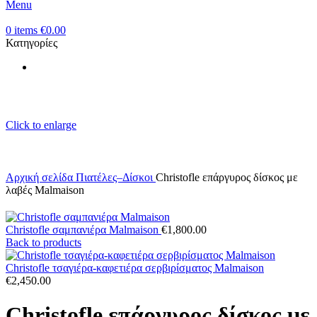
Menu
0
items
€
0.00
Κατηγορίες
Click to enlarge
Αρχική σελίδα
Πιατέλες–Δίσκοι
Christofle επάργυρος δίσκος με
λαβές Malmaison
Christofle σαμπανιέρα Malmaison
€
1,800.00
Back to products
Christofle τσαγιέρα-καφετιέρα σερβιρίσματος Malmaison
€
2,450.00
Christofle επάργυρος δίσκος με