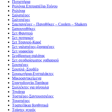
Ποτιστήρια
Ρολόγια Επιτραπέζια-Τοίχου
Ρολόγια
Σαλατιέρες
Σαλτσιέρες
Σαμπανιέρες – Παγοθήκες – Coolers – Shakers
Σαπουνοθήκες
Σετ Φαγητού
Σετ ποτηριών
Σεt Τσαγιού-Καφέ
Σετ γαλατιέρες-ζαχαριέρες
Σετ γραφείου
Σερβίρισμα σαλάτας
Σετ σερβιρίσματος χαβιαριού
Σουπιέρες
Σουπλά -Σουβέρ
Σουρωτήρια-Ενσταλάκτες
Μικροαντικείμενα
Σταχτοδοχεία-Τασάκια
Συλλέκτες για ψίχουλα
Τηγάνια
Τοστιέρες-Σαντουιτσιέρες
Τουρτιέρες
Τραπεζάκια βοηθητικά
Τρίφτες χειρός