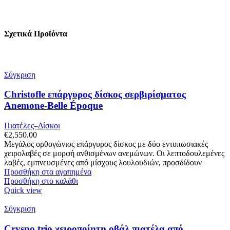
Σχετικά Προϊόντα
Σύγκριση
Christofle επάργυρος δίσκος σερβιρίσματος
Anemone-Belle Époque
Πιατέλες–Δίσκοι
€
2,550.00
Μεγάλος ορθογώνιος επάργυρος δίσκος με δύο εντυπωσιακές
χειρολαβές σε μορφή ανθισμένων ανεμώνων. Οι λεπτοδουλεμένες
λαβές, εμπνευσμένες από μίσχους λουλουδιών, προσδίδουν
Προσθήκη στα αγαπημένα
Προσθήκη στο καλάθι
Quick view
Σύγκριση
Cryspo trio χειροποίητη οβάλ πιατέλα από