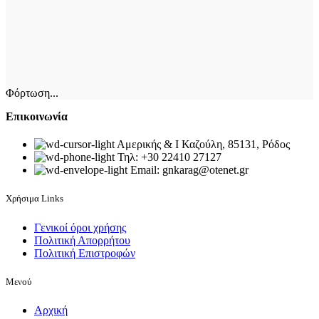
έχει
πολλαπλές
παραλλαγές.
Οι
επιλογές
μπορούν
να
Φόρτωση...
επιλεγούν
στη
Επικοινωνία
σελίδα
του
Αμερικής & Ι Καζούλη, 85131, Ρόδος
προϊόντος
Τηλ: +30 22410 27127
Email: gnkarag@otenet.gr
Χρήσιμα Links
Γενικοί όροι χρήσης
Πολιτική Απορρήτου
Πολιτική Επιστροφών
Μενού
Αρχική