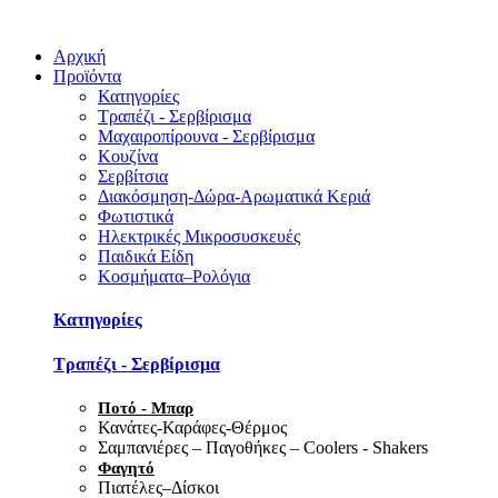
Αρχική
Προϊόντα
Κατηγορίες
Τραπέζι - Σερβίρισμα
Μαχαιροπίρουνα - Σερβίρισμα
Κουζίνα
Σερβίτσια
Διακόσμηση-Δώρα-Αρωματικά Κεριά
Φωτιστικά
Ηλεκτρικές Μικροσυσκευές
Παιδικά Είδη
Κοσμήματα–Ρολόγια
Κατηγορίες
Τραπέζι - Σερβίρισμα
Ποτό - Μπαρ
Κανάτες-Καράφες-Θέρμος
Σαμπανιέρες – Παγοθήκες – Coolers - Shakers
Φαγητό
Πιατέλες–Δίσκοι