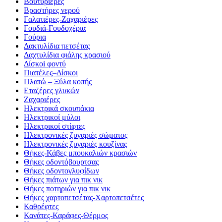
Βουτυριέρες
Βραστήρες νερού
Γαλατιέρες-Ζαχαριέρες
Γουδιά-Γουδοχέρια
Γούρια
Δακτυλίδια πετσέτας
Δαχτυλίδια φιάλης κρασιού
Δίσκοi φοντύ
Πιατέλες–Δίσκοι
Πλατώ – Ξύλα κοπής
Εταζέρες γλυκών
Ζαχαριέρες
Ηλεκτρικά σκουπάκια
Ηλεκτρικοί μύλοι
Ηλεκτρικοί στίφτες
Ηλεκτρονικές ζυγαριές σώματος
Ηλεκτρονικές ζυγαριές κουζίνας
Θήκες-Κάβες μπουκαλιών κρασιών
Θήκες οδοντόβουρτσας
Θήκες οδοντογλυφίδων
Θήκες πιάτων για πικ νικ
Θήκες ποτηριών για πικ νικ
Θήκες χαρτοπετσέτας-Χαρτοπετσέτες
Καθρέφτες
Κανάτες-Καράφες-Θέρμος