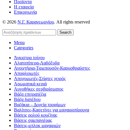
Προϊοντα
Η εταιρεία
Επικοινωνία
© 2026
Ν.Γ. Καραγεωργίου
. All rights reserved
Search
Menu
Categories
Άγκιστρα τοίχου
Αλατοπίπερα-Λαδόξυδα
Ανοιχτήρια-Τιρμπουσόν-Καρυοθραύστες
Αποφλοιωτές
Αποχυμωτές-Στίφτες χειρός
Αρωματικά κεριά
Αυγοθήκες σερβιρίσματος
Βάζα επιτραπέζια
Βάζα δαπέδου
Βαζάκια – Δοχεία τροφίμων
Βαλίτσες-Κασετίνες για μαχαιροπίρουνα
Βάσεις ρολού κουζίνας
Βάσεις σαμπανιέρας
Βάσεις-μπλοκ μαχαιριών