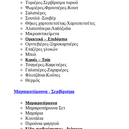
Τυριέρες-Σερβίρισμα τυριού
Ψωμιέρες-Φρουτιέρες-Κουπ
Σαλατιέρες
Σουπλά -Σουβέρ
Θήκες χαρτοπετσέτας-Χαρτοπετσέτες
Αλατοπίπερα-Λαδόξυδα
Μικροαντικείμενα
Ορεκτικό – Επιδόρπιο
Ορντεβιέρες-Ξηροκαρπιέρες
Εταζέρες γλυκών
Μπολ
Καφές – Τσάι
Τσαγιέρες-Καφετιέρες
Γαλατιέρες-Ζαχαριέρες
Φλυτζάνια-Κούπες
Θερμός
Μαχαιροπίρουνα - Σερβίρισμα
Μαχαιροπίρουνα
Μαχαιροπήρουνα Σετ
Μαχαίρια
Κουτάλια
Πιρούνια φαγητού
Είδη σερβιρίσματος - Διάφορα