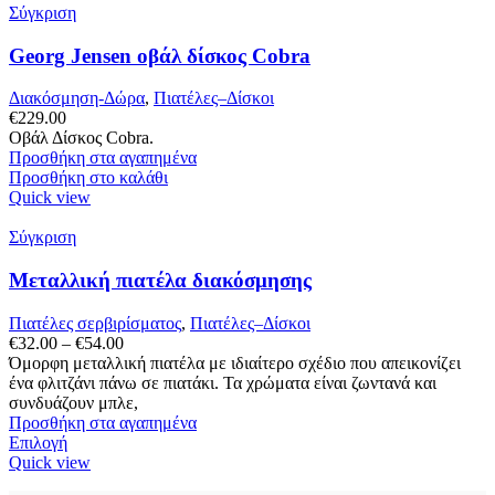
Σύγκριση
Georg Jensen οβάλ δίσκος Cobra
Διακόσμηση-Δώρα
,
Πιατέλες–Δίσκοι
€
229.00
Οβάλ Δίσκος Cobra.
Προσθήκη στα αγαπημένα
Προσθήκη στο καλάθι
Quick view
Σύγκριση
Μεταλλική πιατέλα διακόσμησης
Πιατέλες σερβιρίσματος
,
Πιατέλες–Δίσκοι
Price
€
32.00
–
€
54.00
range:
Όμορφη μεταλλική πιατέλα με ιδιαίτερο σχέδιο που απεικονίζει
€32.00
ένα φλιτζάνι πάνω σε πιατάκι. Τα χρώματα είναι ζωντανά και
through
συνδυάζουν μπλε,
€54.00
Προσθήκη στα αγαπημένα
Αυτό
Επιλογή
το
Quick view
προϊόν