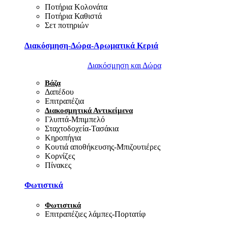
Ποτήρια Κολονάτα
Ποτήρια Καθιστά
Σετ ποτηριών
Διακόσμηση-Δώρα-Αρωματικά Κεριά
Διακόσμηση και Δώρα
Βάζα
Δαπέδου
Επιτραπέζια
Διακοσμητικά Αντικείμενα
Γλυπτά-Μπιμπελό
Σταχτοδοχεία-Τασάκια
Κηροπήγια
Κουτιά αποθήκευσης-Μπιζουτιέρες
Κορνίζες
Πίνακες
Φωτιστικά
Φωτιστικά
Επιτραπέζιες λάμπες-Πορτατίφ