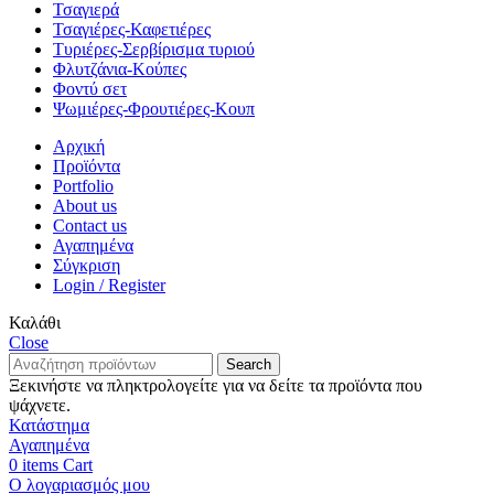
Τσαγιερά
Τσαγιέρες-Καφετιέρες
Τυριέρες-Σερβίρισμα τυριού
Φλυτζάνια-Κούπες
Φοντύ σετ
Ψωμιέρες-Φρουτιέρες-Κουπ
Αρχική
Προϊόντα
Portfolio
About us
Contact us
Αγαπημένα
Σύγκριση
Login / Register
Καλάθι
Close
Search
Ξεκινήστε να πληκτρολογείτε για να δείτε τα προϊόντα που
ψάχνετε.
Κατάστημα
Αγαπημένα
0
items
Cart
Ο λογαριασμός μου