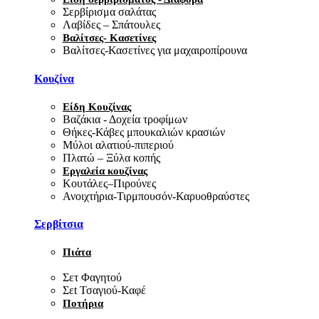
Σερβίρισμα σαλάτας
Λαβίδες – Σπάτουλες
Βαλίτσες- Κασετίνες
Βαλίτσες-Κασετίνες για μαχαιροπίρουνα
Κουζίνα
Είδη Κουζίνας
Βαζάκια - Δοχεία τροφίμων
Θήκες-Κάβες μπουκαλιών κρασιών
Μύλοι αλατιού-πιπεριού
Πλατώ – Ξύλα κοπής
Εργαλεία κουζίνας
Κουτάλες–Πιρούνες
Ανοιχτήρια-Τιρμπουσόν-Καρυοθραύστες
Σερβίτσια
Πιάτα
Σετ Φαγητού
Σεt Τσαγιού-Καφέ
Ποτήρια