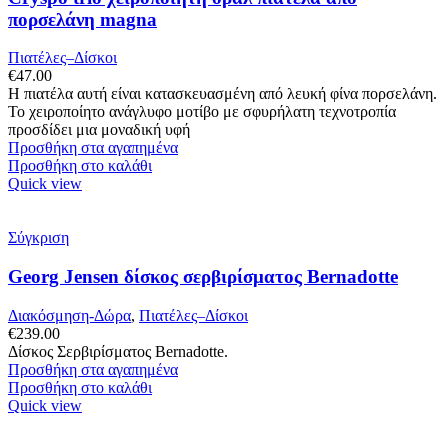
πορσελάνη magna
Πιατέλες–Δίσκοι
€
47.00
Η πιατέλα αυτή είναι κατασκευασμένη από λευκή φίνα πορσελάνη.
Το χειροποίητο ανάγλυφο μοτίβο με σφυρήλατη τεχνοτροπία
προσδίδει μια μοναδική υφή
Προσθήκη στα αγαπημένα
Προσθήκη στο καλάθι
Quick view
Σύγκριση
Georg Jensen δίσκος σερβιρίσματος Bernadotte
Διακόσμηση-Δώρα
,
Πιατέλες–Δίσκοι
€
239.00
Δίσκος Σερβιρίσματος Bernadotte.
Προσθήκη στα αγαπημένα
Προσθήκη στο καλάθι
Quick view