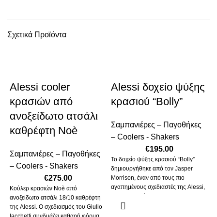
Σχετικά Προϊόντα
Alessi cooler
Alessi δοχείο ψύξης
κρασιών από
κρασιού “Bolly”
ανοξείδωτο ατσάλι
Σαμπανιέρες – Παγοθήκες
καθρέφτη Noè
– Coolers - Shakers
€
195.00
Σαμπανιέρες – Παγοθήκες
Το δοχείο ψύξης κρασιού “Bolly”
– Coolers - Shakers
δημιουργήθηκε από τον Jasper
€
275.00
Morrison, έναν από τους πιο
αγαπημένους σχεδιαστές της Alessi,
Κούλερ κρασιών Noè από
σε συνεργασία
ανοξείδωτο ατσάλι 18/10 καθρέφτη
της Alessi. Ο σχεδιασμός του Giulio
Iacchetti συνδυάζει καθαρή φόρμα