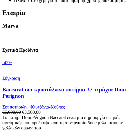
Πλύνετε στο χέρι για τη διατήρηση της χρυσής διακόσμησης
Εταιρία
Marva
Σχετικά Προϊόντα
-42%
Σύγκριση
Baccarat σετ κρυστάλλινα ποτήρια 37 τεμάχια Dom
Pérignon
Σετ ποτηριών
,
Φλυτζάνια-Κούπες
Original
Η
€
6,000.00
€
3,500.00
price
τρέχουσα
Το ποτήρι Dom Pérignon Baccarat είναι μια δημιουργία υψηλής
was:
τιμή
αισθητικής που προέκυψε από τη συνεργασία δύο εμβληματικών
€6,000.00.
είναι:
γαλλικών οίκων: του