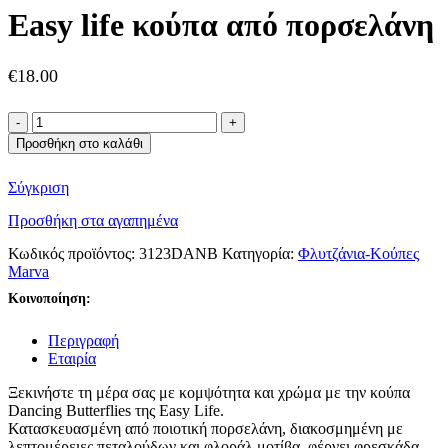
Easy life κούπα από πορσελάνη
€
18.00
Easy
life
Προσθήκη στο καλάθι
κούπα
από
Σύγκριση
πορσελάνη
ποσότητα
Προσθήκη στα αγαπημένα
Κωδικός προϊόντος:
3123DANB
Κατηγορία:
Φλυτζάνια-Κούπες
Marva
Κοινοποίηση:
Περιγραφή
Εταιρία
Ξεκινήστε τη μέρα σας με κομψότητα και χρώμα με την κούπα
Dancing Butterflies της Easy Life.
Κατασκευασμένη από ποιοτική πορσελάνη, διακοσμημένη με
λεπτομέρειες πεταλούδων και φλοράλ μοτίβα, φέρνει φρεσκάδα