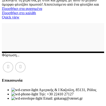
Ξεκινήστε τη μέρα σας με στυλ και χρώμα, με αυτό το μεγάλο
όμορφο φλυτζάνι πρωινού! Αποτελούμενο από ένα φλυτζάνι και
Προσθήκη στα αγαπημένα
Προσθήκη στο καλάθι
Quick view
Φόρτωση...
Επικοινωνία
Αμερικής & Ι Καζούλη, 85131, Ρόδος
Τηλ: +30 22410 27127
Email: gnkarag@otenet.gr