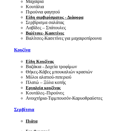
Μαχαίρια
Κουτάλια
Πιρούνια φαγητού
Είδη σερβιρίσματος - Διάφορα
Σερβίρισμα σαλάτας
Λαβίδες – Σπάτουλες
Βαλίτσες- Κασετίνες
Βαλίτσες-Κασετίνες για μαχαιροπίρουνα
Κουζίνα
Είδη Κουζίνας
Βαζάκια - Δοχεία τροφίμων
Θήκες-Κάβες μπουκαλιών κρασιών
Μύλοι αλατιού-πιπεριού
Πλατώ – Ξύλα κοπής
Εργαλεία κουζίνας
Κουτάλες–Πιρούνες
Ανοιχτήρια-Τιρμπουσόν-Καρυοθραύστες
Σερβίτσια
Πιάτα