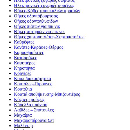
Ηλεκτρονικές ζυγαριές σώματος
Ηλεκτρονικές ζυγαριές κουζίνας
Θήκες-Κάβες μπουκαλιών κρασιών
Θήκες οδοντόβουρτσας
Θήκες οδοντογλυφίδων
Θήκες πιάτων για πικ νικ
Θήκες ποτηριών για πικ νικ
Θήκες χαρτοπετσέτας-Χαρτοπετσέτες
Καθρέφτες
Κανάτες-Καράφες-Θέρμος
Καρυοθραύστες
Κατσαρόλες
Καφετιέρες
Κηροπήγια
Κορνίζες
Κουπ διακοσμητικά
Κουτάλες–Πιρούνες
Κουτάλια
Κουτιά αποθήκευσης-Μπιζουτιέρες
Κόφτες τρούφας
Κύπελλα μπάνιου
Λαβίδες – Σπάτουλες
Μαχαίρια
Μαχαιροπήρουνα Σετ
Μπλέντερ