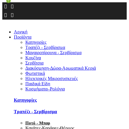
0
0
Αρχική
Προϊόντα
Κατηγορίες
Τραπέζι - Σερβίρισμα
Μαχαιροπίρουνα - Σερβίρισμα
Κουζίνα
Σερβίτσια
Διακόσμηση-Δώρα-Αρωματικά Κεριά
Φωτιστικά
Ηλεκτρικές Μικροσυσκευές
Παιδικά Είδη
Κοσμήματα–Ρολόγια
Κατηγορίες
Τραπέζι - Σερβίρισμα
Ποτό - Μπαρ
Κανάτες-Καράφες-Θέρμος