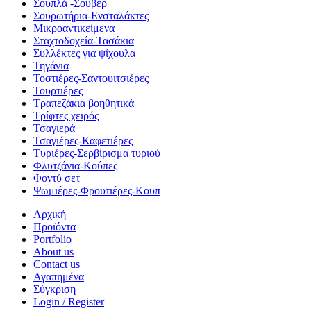
Σουπλά -Σουβέρ
Σουρωτήρια-Ενσταλάκτες
Μικροαντικείμενα
Σταχτοδοχεία-Τασάκια
Συλλέκτες για ψίχουλα
Τηγάνια
Τοστιέρες-Σαντουιτσιέρες
Τουρτιέρες
Τραπεζάκια βοηθητικά
Τρίφτες χειρός
Τσαγιερά
Τσαγιέρες-Καφετιέρες
Τυριέρες-Σερβίρισμα τυριού
Φλυτζάνια-Κούπες
Φοντύ σετ
Ψωμιέρες-Φρουτιέρες-Κουπ
Αρχική
Προϊόντα
Portfolio
About us
Contact us
Αγαπημένα
Σύγκριση
Login / Register