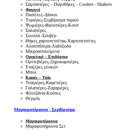
Σαμπανιέρες – Παγοθήκες – Coolers - Shakers
Φαγητό
Πιατέλες–Δίσκοι
Τυριέρες-Σερβίρισμα τυριού
Ψωμιέρες-Φρουτιέρες-Κουπ
Σαλατιέρες
Σουπλά -Σουβέρ
Θήκες χαρτοπετσέτας-Χαρτοπετσέτες
Αλατοπίπερα-Λαδόξυδα
Μικροαντικείμενα
Ορεκτικό – Επιδόρπιο
Ορντεβιέρες-Ξηροκαρπιέρες
Εταζέρες γλυκών
Μπολ
Καφές – Τσάι
Τσαγιέρες-Καφετιέρες
Γαλατιέρες-Ζαχαριέρες
Φλυτζάνια-Κούπες
Θερμός
Μαχαιροπίρουνα - Σερβίρισμα
Μαχαιροπίρουνα
Μαχαιροπήρουνα Σετ