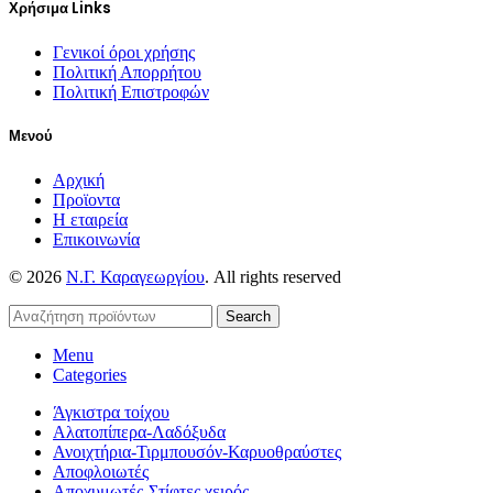
Χρήσιμα Links
Γενικοί όροι χρήσης
Πολιτική Απορρήτου
Πολιτική Επιστροφών
Μενού
Αρχική
Προϊοντα
Η εταιρεία
Επικοινωνία
© 2026
Ν.Γ. Καραγεωργίου
. All rights reserved
Search
Menu
Categories
Άγκιστρα τοίχου
Αλατοπίπερα-Λαδόξυδα
Ανοιχτήρια-Τιρμπουσόν-Καρυοθραύστες
Αποφλοιωτές
Αποχυμωτές-Στίφτες χειρός