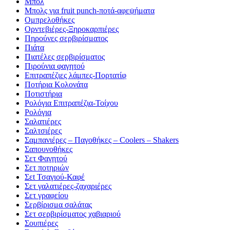
Μπολ
Μπολς για fruit punch-ποτά-αφεψήματα
Ομπρελοθήκες
Ορντεβιέρες-Ξηροκαρπιέρες
Πηρούνες σερβιρίσματος
Πιάτα
Πιατέλες σερβιρίσματος
Πιρούνια φαγητού
Επιτραπέζιες λάμπες-Πορτατίφ
Ποτήρια Κολονάτα
Ποτιστήρια
Ρολόγια Επιτραπέζια-Τοίχου
Ρολόγια
Σαλατιέρες
Σαλτσιέρες
Σαμπανιέρες – Παγοθήκες – Coolers – Shakers
Σαπουνοθήκες
Σετ Φαγητού
Σετ ποτηριών
Σεt Τσαγιού-Καφέ
Σετ γαλατιέρες-ζαχαριέρες
Σετ γραφείου
Σερβίρισμα σαλάτας
Σετ σερβιρίσματος χαβιαριού
Σουπιέρες