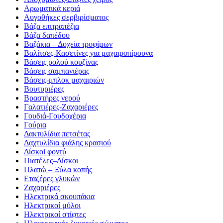
Αρωματικά κεριά
Αυγοθήκες σερβιρίσματος
Βάζα επιτραπέζια
Βάζα δαπέδου
Βαζάκια – Δοχεία τροφίμων
Βαλίτσες-Κασετίνες για μαχαιροπίρουνα
Βάσεις ρολού κουζίνας
Βάσεις σαμπανιέρας
Βάσεις-μπλοκ μαχαιριών
Βουτυριέρες
Βραστήρες νερού
Γαλατιέρες-Ζαχαριέρες
Γουδιά-Γουδοχέρια
Γούρια
Δακτυλίδια πετσέτας
Δαχτυλίδια φιάλης κρασιού
Δίσκοi φοντύ
Πιατέλες–Δίσκοι
Πλατώ – Ξύλα κοπής
Εταζέρες γλυκών
Ζαχαριέρες
Ηλεκτρικά σκουπάκια
Ηλεκτρικοί μύλοι
Ηλεκτρικοί στίφτες