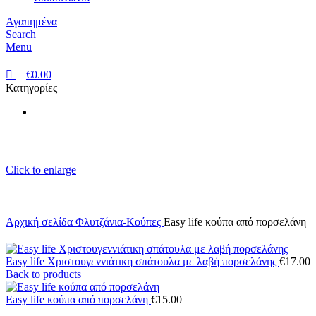
Αγαπημένα
Search
Menu
€
0.00
Κατηγορίες
Click to enlarge
Αρχική σελίδα
Φλυτζάνια-Κούπες
Easy life κούπα από πορσελάνη
Easy life Χριστουγεννιάτικη σπάτουλα με λαβή πορσελάνης
€
17.00
Back to products
Easy life κούπα από πορσελάνη
€
15.00