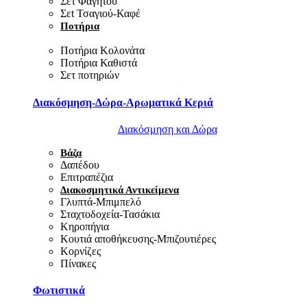
Σετ Φαγητού
Σεt Τσαγιού-Καφέ
Ποτήρια
Ποτήρια Κολονάτα
Ποτήρια Καθιστά
Σετ ποτηριών
Διακόσμηση-Δώρα-Αρωματικά Κεριά
Διακόσμηση και Δώρα
Βάζα
Δαπέδου
Επιτραπέζια
Διακοσμητικά Αντικείμενα
Γλυπτά-Μπιμπελό
Σταχτοδοχεία-Τασάκια
Κηροπήγια
Κουτιά αποθήκευσης-Μπιζουτιέρες
Κορνίζες
Πίνακες
Φωτιστικά