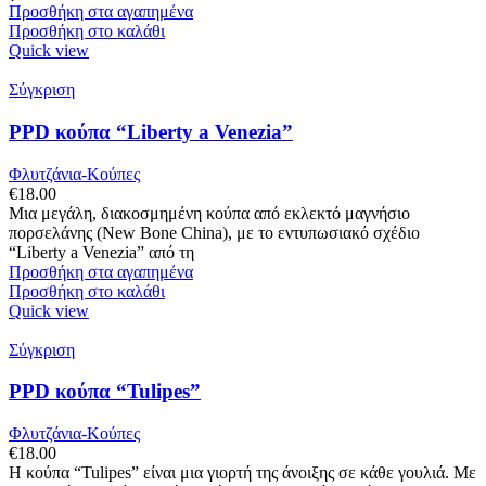
€3,500.00.
Προσθήκη στα αγαπημένα
Προσθήκη στο καλάθι
Quick view
Σύγκριση
PPD κούπα “Liberty a Venezia”
Φλυτζάνια-Κούπες
€
18.00
Μια μεγάλη, διακοσμημένη κούπα από εκλεκτό μαγνήσιο
πορσελάνης (New Bone China), με το εντυπωσιακό σχέδιο
“Liberty a Venezia” από τη
Προσθήκη στα αγαπημένα
Προσθήκη στο καλάθι
Quick view
Σύγκριση
PPD κούπα “Tulipes”
Φλυτζάνια-Κούπες
€
18.00
Η κούπα “Tulipes” είναι μια γιορτή της άνοιξης σε κάθε γουλιά. Με