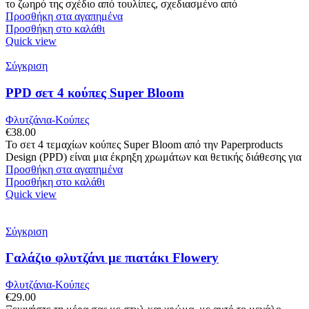
το ζωηρό της σχέδιο από τουλίπες, σχεδιασμένο από
Προσθήκη στα αγαπημένα
Προσθήκη στο καλάθι
Quick view
Σύγκριση
PPD σετ 4 κούπες Super Bloom
Φλυτζάνια-Κούπες
€
38.00
Το σετ 4 τεμαχίων κούπες Super Bloom από την Paperproducts
Design (PPD) είναι μια έκρηξη χρωμάτων και θετικής διάθεσης για
Προσθήκη στα αγαπημένα
Προσθήκη στο καλάθι
Quick view
Σύγκριση
Γαλάζιο φλυτζάνι με πιατάκι Flowery
Φλυτζάνια-Κούπες
€
29.00