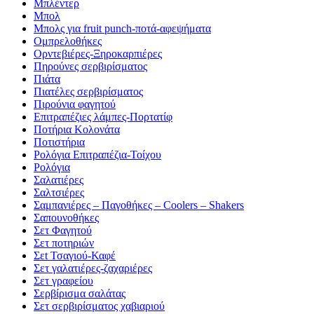
Μπλέντερ
Μπολ
Μπολς για fruit punch-ποτά-αφεψήματα
Ομπρελοθήκες
Ορντεβιέρες-Ξηροκαρπιέρες
Πηρούνες σερβιρίσματος
Πιάτα
Πιατέλες σερβιρίσματος
Πιρούνια φαγητού
Επιτραπέζιες λάμπες-Πορτατίφ
Ποτήρια Κολονάτα
Ποτιστήρια
Ρολόγια Επιτραπέζια-Τοίχου
Ρολόγια
Σαλατιέρες
Σαλτσιέρες
Σαμπανιέρες – Παγοθήκες – Coolers – Shakers
Σαπουνοθήκες
Σετ Φαγητού
Σετ ποτηριών
Σεt Τσαγιού-Καφέ
Σετ γαλατιέρες-ζαχαριέρες
Σετ γραφείου
Σερβίρισμα σαλάτας
Σετ σερβιρίσματος χαβιαριού