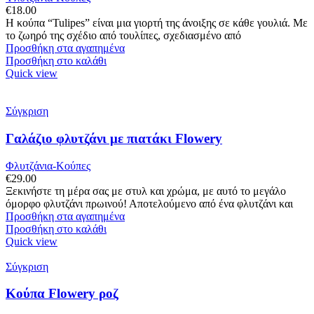
€
18.00
Η κούπα “Tulipes” είναι μια γιορτή της άνοιξης σε κάθε γουλιά. Με
το ζωηρό της σχέδιο από τουλίπες, σχεδιασμένο από
Προσθήκη στα αγαπημένα
Προσθήκη στο καλάθι
Quick view
Σύγκριση
Γαλάζιο φλυτζάνι με πιατάκι Flowery
Φλυτζάνια-Κούπες
€
29.00
Ξεκινήστε τη μέρα σας με στυλ και χρώμα, με αυτό το μεγάλο
όμορφο φλυτζάνι πρωινού! Αποτελούμενο από ένα φλυτζάνι και
Προσθήκη στα αγαπημένα
Προσθήκη στο καλάθι
Quick view
Σύγκριση
Κούπα Flowery ροζ