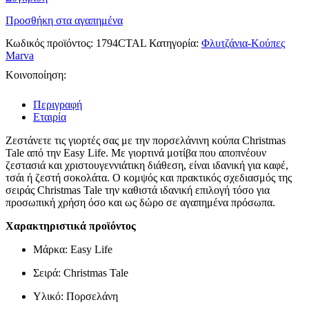
πορσελάνη
ποσότητα
Προσθήκη στα αγαπημένα
Κωδικός προϊόντος:
1794CTAL
Κατηγορία:
Φλυτζάνια-Κούπες
Marva
Κοινοποίηση:
Περιγραφή
Εταιρία
Ζεστάνετε τις γιορτές σας με την πορσελάνινη κούπα Christmas
Tale από την Easy Life. Με γιορτινά μοτίβα που αποπνέουν
ζεστασιά και χριστουγεννιάτικη διάθεση, είναι ιδανική για καφέ,
τσάι ή ζεστή σοκολάτα. Ο κομψός και πρακτικός σχεδιασμός της
σειράς Christmas Tale την καθιστά ιδανική επιλογή τόσο για
προσωπική χρήση όσο και ως δώρο σε αγαπημένα πρόσωπα.
Χαρακτηριστικά προϊόντος
Μάρκα: Easy Life
Σειρά: Christmas Tale
Υλικό: Πορσελάνη