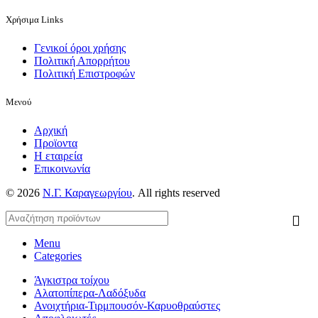
Χρήσιμα Links
Γενικοί όροι χρήσης
Πολιτική Απορρήτου
Πολιτική Επιστροφών
Μενού
Αρχική
Προϊοντα
Η εταιρεία
Επικοινωνία
© 2026
Ν.Γ. Καραγεωργίου
. All rights reserved
Menu
Categories
Άγκιστρα τοίχου
Αλατοπίπερα-Λαδόξυδα
Ανοιχτήρια-Τιρμπουσόν-Καρυοθραύστες