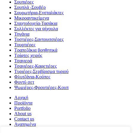
Σουπιέρες
Σουπλά -Σουβέρ
Σουρωτήρια-Ενσταλάκτες
Μικροαντικείμενα
Σταχτοδοχεία-Τασάκια
Συλλέκτες για ψίχουλα
Τηγάνια
Τοστιέρες-Σαντουιτσιέρες
Τουρτιέρες
Τραπεζάκια βοηθητικά
Τρίφτες χειρός
Τσαγιερά
Τσαγιέρες-Καφετιέρες
Τυριέρες-Σερβίρισμα τυριού
Φλυτζάνια-Κούπες
Φοντύ σετ
Ψωμιέρες-Φρουτιέρες-Κουπ
Αρχική
Προϊόντα
Portfolio
About us
Contact us
Αγαπημένα
Σύγκριση