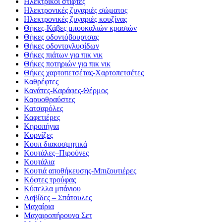
Ηλεκτρικοί στίφτες
Ηλεκτρονικές ζυγαριές σώματος
Ηλεκτρονικές ζυγαριές κουζίνας
Θήκες-Κάβες μπουκαλιών κρασιών
Θήκες οδοντόβουρτσας
Θήκες οδοντογλυφίδων
Θήκες πιάτων για πικ νικ
Θήκες ποτηριών για πικ νικ
Θήκες χαρτοπετσέτας-Χαρτοπετσέτες
Καθρέφτες
Κανάτες-Καράφες-Θέρμος
Καρυοθραύστες
Κατσαρόλες
Καφετιέρες
Κηροπήγια
Κορνίζες
Κουπ διακοσμητικά
Κουτάλες–Πιρούνες
Κουτάλια
Κουτιά αποθήκευσης-Μπιζουτιέρες
Κόφτες τρούφας
Κύπελλα μπάνιου
Λαβίδες – Σπάτουλες
Μαχαίρια
Μαχαιροπήρουνα Σετ