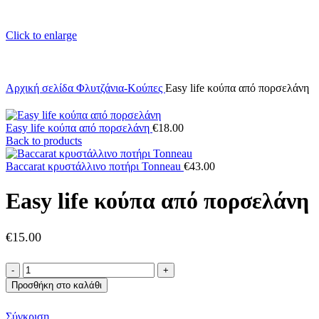
Click to enlarge
Αρχική σελίδα
Φλυτζάνια-Κούπες
Easy life κούπα από πορσελάνη
Easy life κούπα από πορσελάνη
€
18.00
Back to products
Baccarat κρυστάλλινο ποτήρι Tonneau
€
43.00
Easy life κούπα από πορσελάνη
€
15.00
Easy
life
Προσθήκη στο καλάθι
κούπα
από
Σύγκριση