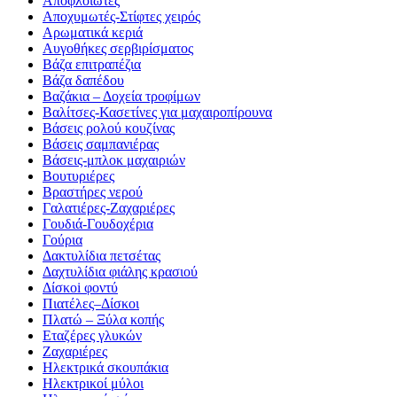
Αποφλοιωτές
Αποχυμωτές-Στίφτες χειρός
Αρωματικά κεριά
Αυγοθήκες σερβιρίσματος
Βάζα επιτραπέζια
Βάζα δαπέδου
Βαζάκια – Δοχεία τροφίμων
Βαλίτσες-Κασετίνες για μαχαιροπίρουνα
Βάσεις ρολού κουζίνας
Βάσεις σαμπανιέρας
Βάσεις-μπλοκ μαχαιριών
Βουτυριέρες
Βραστήρες νερού
Γαλατιέρες-Ζαχαριέρες
Γουδιά-Γουδοχέρια
Γούρια
Δακτυλίδια πετσέτας
Δαχτυλίδια φιάλης κρασιού
Δίσκοi φοντύ
Πιατέλες–Δίσκοι
Πλατώ – Ξύλα κοπής
Εταζέρες γλυκών
Ζαχαριέρες
Ηλεκτρικά σκουπάκια
Ηλεκτρικοί μύλοι