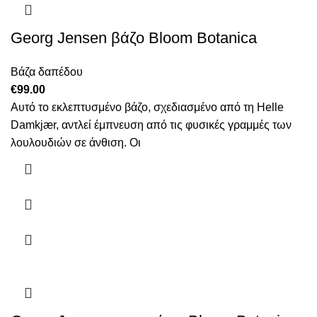
παραλλαγές.
Οι
Georg Jensen βάζο Bloom Botanica
επιλογές
μπορούν
να
Βάζα δαπέδου
επιλεγούν
€
99.00
στη
Αυτό το εκλεπτυσμένο βάζο, σχεδιασμένο από τη Helle
σελίδα
Damkjær, αντλεί έμπνευση από τις φυσικές γραμμές των
του
λουλουδιών σε άνθιση. Οι
προϊόντος