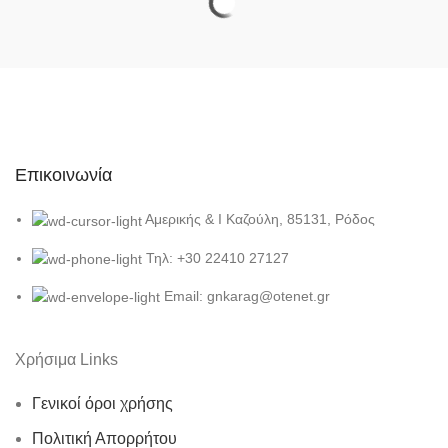
να
επιλεγούν
στη
σελίδα
του
προϊόντος
Επικοινωνία
Αμερικής & Ι Καζούλη, 85131, Ρόδος
Τηλ: +30 22410 27127
Email: gnkarag@otenet.gr
Χρήσιμα Links
Γενικοί όροι χρήσης
Πολιτική Απορρήτου