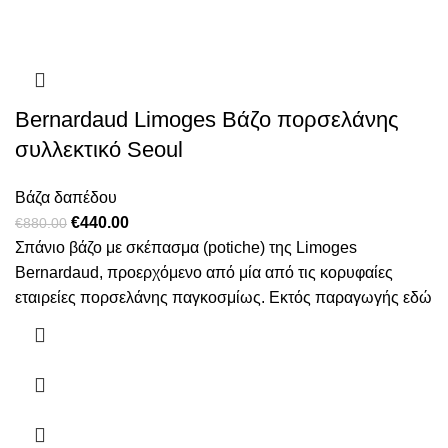
Bernardaud Limoges Βάζο πορσελάνης
συλλεκτικό Seoul
Βάζα δαπέδου
Original
Η
€
440.00
€
880.00
price
τρέχουσα
Σπάνιο βάζο με σκέπασμα (potiche) της Limoges
was:
τιμή
Bernardaud, προερχόμενο από μία από τις κορυφαίες
€880.00.
είναι:
εταιρείες πορσελάνης παγκοσμίως. Εκτός παραγωγής εδώ
€440.00.