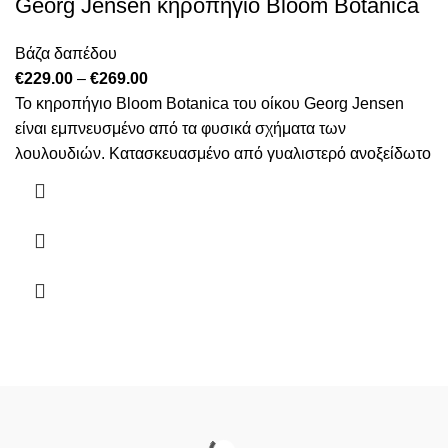
Georg Jensen κηροπήγιο Bloom Botanica
Βάζα δαπέδου
Price
€
229.00
–
€
269.00
range:
Το κηροπήγιο Bloom Botanica του οίκου Georg Jensen
€229.00
είναι εμπνευσμένο από τα φυσικά σχήματα των
through
λουλουδιών. Κατασκευασμένο από γυαλιστερό ανοξείδωτο
€269.00
Αυτό
το
προϊόν
έχει
πολλαπλές
παραλλαγές.
Οι
επιλογές
μπορούν