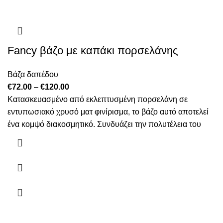
Fancy βάζο με καπάκι πορσελάνης
Βάζα δαπέδου
Price
€
72.00
–
€
120.00
range:
Κατασκευασμένο από εκλεπτυσμένη πορσελάνη σε
€72.00
εντυπωσιακό χρυσό ματ φινίρισμα, το βάζο αυτό αποτελεί
through
ένα κομψό διακοσμητικό. Συνδυάζει την πολυτέλεια του
€120.00
Αυτό
το
προϊόν
έχει
πολλαπλές