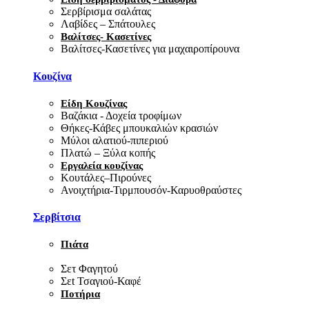
Σερβίρισμα σαλάτας
Λαβίδες – Σπάτουλες
Βαλίτσες- Κασετίνες
Βαλίτσες-Κασετίνες για μαχαιροπίρουνα
Κουζίνα
Είδη Κουζίνας
Βαζάκια - Δοχεία τροφίμων
Θήκες-Κάβες μπουκαλιών κρασιών
Μύλοι αλατιού-πιπεριού
Πλατώ – Ξύλα κοπής
Εργαλεία κουζίνας
Κουτάλες–Πιρούνες
Ανοιχτήρια-Τιρμπουσόν-Καρυοθραύστες
Σερβίτσια
Πιάτα
Σετ Φαγητού
Σεt Τσαγιού-Καφέ
Ποτήρια