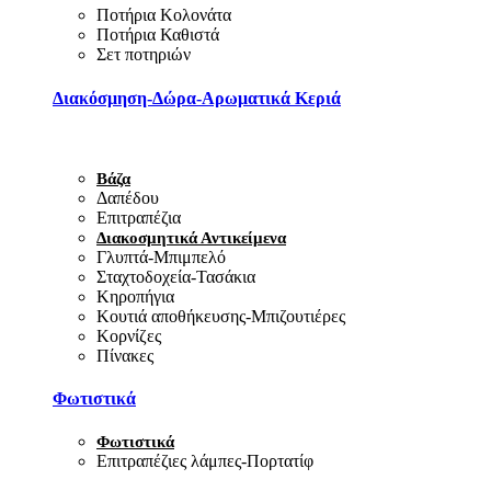
Ποτήρια Κολονάτα
Ποτήρια Καθιστά
Σετ ποτηριών
Διακόσμηση-Δώρα-Αρωματικά Κεριά
Βάζα
Δαπέδου
Επιτραπέζια
Διακοσμητικά Αντικείμενα
Γλυπτά-Μπιμπελό
Σταχτοδοχεία-Τασάκια
Κηροπήγια
Κουτιά αποθήκευσης-Μπιζουτιέρες
Κορνίζες
Πίνακες
Φωτιστικά
Φωτιστικά
Επιτραπέζιες λάμπες-Πορτατίφ