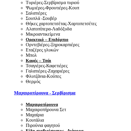
Τυριέρες-Σερβίρισμα τυριού
Ψωμιέρες-Φρουτιέρες-Κουπ
Σαλατιέρες
Σουπλά -Σουβέρ
Θήκες χαρτοπετσέτας-Χαρτοπετσέτες
Αλατοπίπερα-Λαδόξυδα
Μικροαντικείμενα
Ορεκτικό – Επιδόρπιο
Ορντεβιέρες-Ξηροκαρπιέρες
Εταζέρες γλυκών
Μπολ
Καφές – Τσάι
Τσαγιέρες-Καφετιέρες
Γαλατιέρες-Ζαχαριέρες
Φλυτζάνια-Κούπες
Θερμός
Μαχαιροπίρουνα - Σερβίρισμα
Μαχαιροπίρουνα
Μαχαιροπήρουνα Σετ
Μαχαίρια
Κουτάλια
Πιρούνια φαγητού
Είδη σερβιρίσματος - Διάφορα