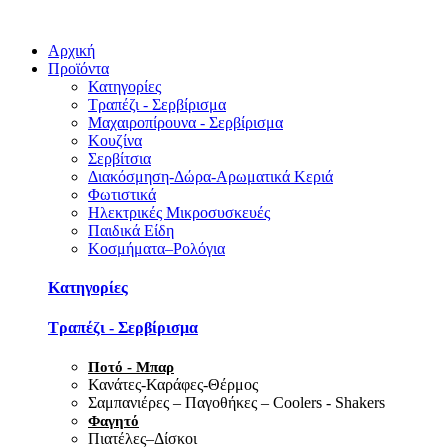
Αρχική
Προϊόντα
Κατηγορίες
Τραπέζι - Σερβίρισμα
Μαχαιροπίρουνα - Σερβίρισμα
Κουζίνα
Σερβίτσια
Διακόσμηση-Δώρα-Αρωματικά Κεριά
Φωτιστικά
Ηλεκτρικές Μικροσυσκευές
Παιδικά Είδη
Κοσμήματα–Ρολόγια
Κατηγορίες
Τραπέζι - Σερβίρισμα
Ποτό - Μπαρ
Κανάτες-Καράφες-Θέρμος
Σαμπανιέρες – Παγοθήκες – Coolers - Shakers
Φαγητό
Πιατέλες–Δίσκοι