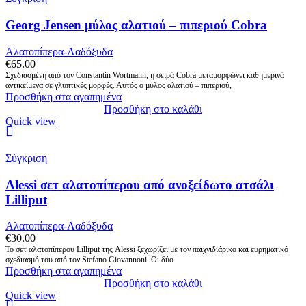
Georg Jensen μύλος αλατιού – πιπεριού Cobra
Αλατοπίπερα-Λαδόξυδα
€
65.00
Σχεδιασμένη από τον Constantin Wortmann, η σειρά Cobra μεταμορφώνει καθημερινά
αντικείμενα σε γλυπτικές μορφές. Αυτός ο μύλος αλατιού – πιπεριού,
Προσθήκη στα αγαπημένα
Προσθήκη στο καλάθι
Quick view
Σύγκριση
Alessi σετ αλατοπίπερου από ανοξείδωτο ατσάλι
Lilliput
Αλατοπίπερα-Λαδόξυδα
€
30.00
Το σετ αλατοπίπερου Lilliput της Alessi ξεχωρίζει με τον παιχνιδιάρικο και ευρηματικό
σχεδιασμό του από τον Stefano Giovannoni. Οι δύο
Προσθήκη στα αγαπημένα
Προσθήκη στο καλάθι
Quick view