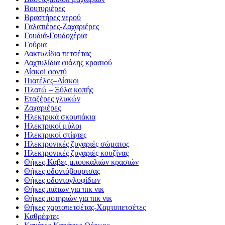
Βουτυριέρες
Βραστήρες νερού
Γαλατιέρες-Ζαχαριέρες
Γουδιά-Γουδοχέρια
Γούρια
Δακτυλίδια πετσέτας
Δαχτυλίδια φιάλης κρασιού
Δίσκοi φοντύ
Πιατέλες–Δίσκοι
Πλατώ – Ξύλα κοπής
Εταζέρες γλυκών
Ζαχαριέρες
Ηλεκτρικά σκουπάκια
Ηλεκτρικοί μύλοι
Ηλεκτρικοί στίφτες
Ηλεκτρονικές ζυγαριές σώματος
Ηλεκτρονικές ζυγαριές κουζίνας
Θήκες-Κάβες μπουκαλιών κρασιών
Θήκες οδοντόβουρτσας
Θήκες οδοντογλυφίδων
Θήκες πιάτων για πικ νικ
Θήκες ποτηριών για πικ νικ
Θήκες χαρτοπετσέτας-Χαρτοπετσέτες
Καθρέφτες