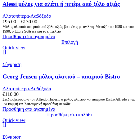
Alessi μύλος για αλάτι ή πιπέρι από ξύλο οξιάς
Αλατοπίπερα-Λαδόξυδα
Price
€
95.00
–
€
130.00
range:
Μύλος αλατιού-πιπεριού από ξύλο οξιάς βαμμένος με ανιλίνη. Μεταξύ του 1980 και του
1990, ο Ettore Sottsass και το επιτελείο
€95.00
Προσθήκη στα αγαπημένα
through
Επιλογή
€130.00
Αυτό
Quick view
το
προϊόν
έχει
Σύγκριση
πολλαπλές
παραλλαγές.
Georg Jensen μύλος αλατιού – πιπεριού Bistro
Οι
επιλογές
Αλατοπίπερα-Λαδόξυδα
μπορούν
€
110.00
να
Σχεδιασμένος από τον Alfredo Häberli, ο μύλος αλατιού και πιπεριού Bistro Alfredo είναι
επιλεγούν
μια κομψή και λειτουργική προσθήκη σε κάθε
στη
Προσθήκη στα αγαπημένα
σελίδα
Προσθήκη στο καλάθι
του
Quick view
προϊόντος
Σύγκριση