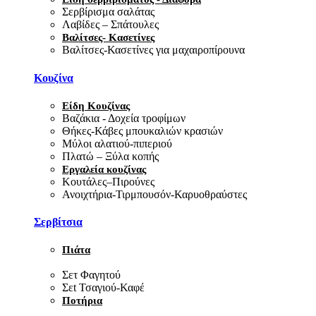
Σερβίρισμα σαλάτας
Λαβίδες – Σπάτουλες
Βαλίτσες- Κασετίνες
Βαλίτσες-Κασετίνες για μαχαιροπίρουνα
Κουζίνα
Είδη Κουζίνας
Βαζάκια - Δοχεία τροφίμων
Θήκες-Κάβες μπουκαλιών κρασιών
Μύλοι αλατιού-πιπεριού
Πλατώ – Ξύλα κοπής
Εργαλεία κουζίνας
Κουτάλες–Πιρούνες
Ανοιχτήρια-Τιρμπουσόν-Καρυοθραύστες
Σερβίτσια
Πιάτα
Σετ Φαγητού
Σεt Τσαγιού-Καφέ
Ποτήρια