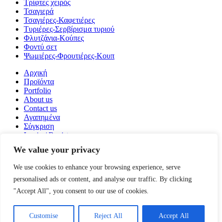
Τρίφτες χειρός
Τσαγιερά
Τσαγιέρες-Καφετιέρες
Τυριέρες-Σερβίρισμα τυριού
Φλυτζάνια-Κούπες
Φοντύ σετ
Ψωμιέρες-Φρουτιέρες-Κουπ
Αρχική
Προϊόντα
Portfolio
About us
Contact us
Αγαπημένα
Σύγκριση
Login / Register
We value your privacy
Καλάθι
Close
We use cookies to enhance your browsing experience, serve
Search
personalised ads or content, and analyse our traffic. By clicking
Ξεκινήστε να πληκτρολογείτε για να δείτε τα προϊόντα που
ψάχνετε.
"Accept All", you consent to our use of cookies.
Κατάστημα
Αγαπημένα
Customise
Reject All
Accept All
Cart