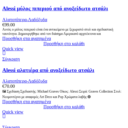
Alessi μύλος πιπεριού από ανοξείδωτο ατσάλι
Αλατοπίπερα-Λαδόξυδα
€
99.00
Αυτός ο μύλος πιπεριού είναι ένα αντικείμενο με ξεχωριστό στυλ και σχεδιαστική
ταυτότητα. Δημιουργήθηκε από τον διάσημο Αμερικανό αρχιτέκτονα και
Προσθήκη στα αγαπημένα
Προσθήκη στο καλάθι
Quick view
Σύγκριση
Alessi αλατιέρα από ανοξείδωτο ατσάλι
Αλατοπίπερα-Λαδόξυδα
€
70.00
🖼️ Σχεδίαση Σχεδιαστής: Michael Graves Οίκος: Alessi Σειρά: Graves Collection Στυλ:
Νεομοντέρνο με αναφορές Art Deco και Pop Χρώματα λαβής:🔵
Προσθήκη στα αγαπημένα
Προσθήκη στο καλάθι
Quick view
Σύγκριση