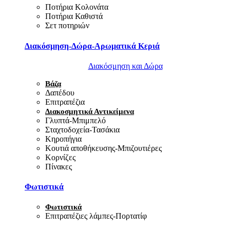
Ποτήρια Κολονάτα
Ποτήρια Καθιστά
Σετ ποτηριών
Διακόσμηση-Δώρα-Αρωματικά Κεριά
Διακόσμηση και Δώρα
Βάζα
Δαπέδου
Επιτραπέζια
Διακοσμητικά Αντικείμενα
Γλυπτά-Μπιμπελό
Σταχτοδοχεία-Τασάκια
Κηροπήγια
Κουτιά αποθήκευσης-Μπιζουτιέρες
Κορνίζες
Πίνακες
Φωτιστικά
Φωτιστικά
Επιτραπέζιες λάμπες-Πορτατίφ