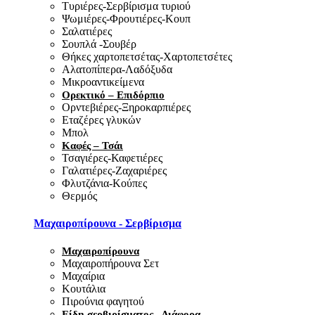
Τυριέρες-Σερβίρισμα τυριού
Ψωμιέρες-Φρουτιέρες-Κουπ
Σαλατιέρες
Σουπλά -Σουβέρ
Θήκες χαρτοπετσέτας-Χαρτοπετσέτες
Αλατοπίπερα-Λαδόξυδα
Μικροαντικείμενα
Ορεκτικό – Επιδόρπιο
Ορντεβιέρες-Ξηροκαρπιέρες
Εταζέρες γλυκών
Μπολ
Καφές – Τσάι
Τσαγιέρες-Καφετιέρες
Γαλατιέρες-Ζαχαριέρες
Φλυτζάνια-Κούπες
Θερμός
Μαχαιροπίρουνα - Σερβίρισμα
Μαχαιροπίρουνα
Μαχαιροπήρουνα Σετ
Μαχαίρια
Κουτάλια
Πιρούνια φαγητού
Είδη σερβιρίσματος - Διάφορα