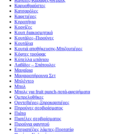
Κανάτες-Καράφες-Θέρμος
Καρυοθραύστες
Κατσαρόλες
Καφετιέρες
Κηροπήγια
Κορνίζες
Κουπ διακοσμητικά
Κουτάλες–Πιρούνες
Κουτάλια
Κουτιά αποθήκευσης-Μπιζουτιέρες
Κόφτες τρούφας
Κύπελλα μπάνιου
Λαβίδες – Σπάτουλες
Μαχαίρια
Μαχαιροπήρουνα Σετ
Μπλέντερ
Μπολ
Μπολς για fruit punch-ποτά-αφεψήματα
Ομπρελοθήκες
Ορντεβιέρες-Ξηροκαρπιέρες
Πηρούνες σερβιρίσματος
Πιάτα
Πιατέλες σερβιρίσματος
Πιρούνια φαγητού
Επιτραπέζιες λάμπες-Πορτατίφ