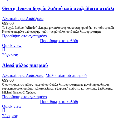
Georg Jensen δοχείο λαδιού από ανοξείδωτο ατσάλι
Αλατοπίπερα-Λαδόξυδα
€
99.00
Το δοχείο λαδιού “Alfredo” είναι μια μινιμαλιστική και κομψή προσθήκη σε κάθε τραπέζι.
Κατασκευασμένο από υψηλής ποιότητας μέταλλο, συνδυάζει λειτουργικότητα
Προσθήκη στα αγαπημένα
Προσθήκη στο καλάθι
Quick view
Σύγκριση
Alessi μύλος πιπεριού
Αλατοπίπερα-Λαδόξυδα
,
Μύλοι αλατιού-πιπεριού
€
99.00
Ο συγκεκριμένος μύλος πιπεριού συνδυάζει λειτουργικότητα με μοναδική αισθητική,
χαρακτηριστικά, σχεδιαστικά στοιχεία και εξαιρετική ποιότητα κατασκευής. Σχεδιαστής:
Michael Graves🎨 Χρώμα:
Προσθήκη στα αγαπημένα
Προσθήκη στο καλάθι
Quick view
Σύγκριση