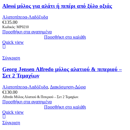
Alessi μύλος για αλάτι ή πιπέρι από ξύλο οξιάς
Αλατοπίπερα-Λαδόξυδα
€
135.00
Κωδικός: MP0210
Προσθήκη στα αγαπημένα
Προσθήκη στο καλάθι
Quick view
Σύγκριση
Georg Jensen Alfredo μύλος αλατιού & πιπεριού –
Σετ 2 Τεμαχίων
Αλατοπίπερα-Λαδόξυδα
,
Διακόσμηση-Δώρα
€
130.00
Alfredo Μύλος Αλατιού & Πιπεριού – Σετ 2 Τεμαχίων.
Προσθήκη στα αγαπημένα
Προσθήκη στο καλάθι
Quick view
Σύγκριση