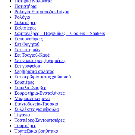
Ποτήρια Κολονάτα
Ποτιστήρια
Ρολόγια Επιτραπέζια-Τοίχου
Ρολόγια
Σαλατιέρες
Σαλτσιέρες
Σαμπανιέρες – Παγοθήκες – Coolers – Shakers
Σαπουνοθήκες
Σετ Φαγητού
Σετ ποτηριών
Σεt Τσαγιού-Καφέ
Σετ γαλατιέρες-ζαχαριέρες
Σετ γραφείου
Σερβίρισμα σαλάτας
Σετ σερβιρίσματος χαβιαριού
Σουπιέρες
Σουπλά -Σουβέρ
Σουρωτήρια-Ενσταλάκτες
Μικροαντικείμενα
Σταχτοδοχεία-Τασάκια
Συλλέκτες για ψίχουλα
Τηγάνια
Τοστιέρες-Σαντουιτσιέρες
Τουρτιέρες
Τραπεζάκια βοηθητικά