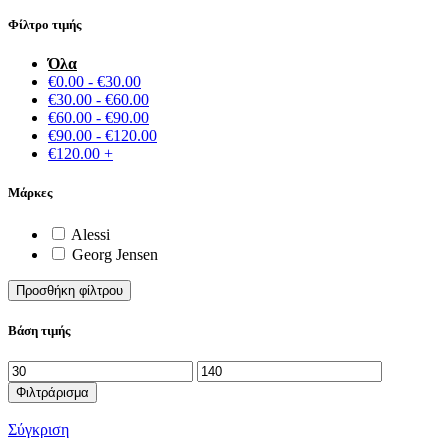
Φίλτρο τιμής
Όλα
€
0.00
-
€
30.00
€
30.00
-
€
60.00
€
60.00
-
€
90.00
€
90.00
-
€
120.00
€
120.00
+
Μάρκες
Alessi
Georg Jensen
Προσθήκη φίλτρου
Βάση τιμής
Ελάχιστη
Μέγιστη
τιμή
τιμή
Φιλτράρισμα
Σύγκριση