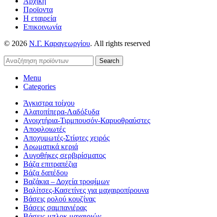
Αρχική
Προϊοντα
Η εταιρεία
Επικοινωνία
© 2026
Ν.Γ. Καραγεωργίου
. All rights reserved
Search
Menu
Categories
Άγκιστρα τοίχου
Αλατοπίπερα-Λαδόξυδα
Ανοιχτήρια-Τιρμπουσόν-Καρυοθραύστες
Αποφλοιωτές
Αποχυμωτές-Στίφτες χειρός
Αρωματικά κεριά
Αυγοθήκες σερβιρίσματος
Βάζα επιτραπέζια
Βάζα δαπέδου
Βαζάκια – Δοχεία τροφίμων
Βαλίτσες-Κασετίνες για μαχαιροπίρουνα
Βάσεις ρολού κουζίνας
Βάσεις σαμπανιέρας
Βάσεις-μπλοκ μαχαιριών